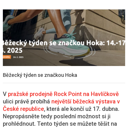
Běžecký týden se značkou Hoka
V
pražské prodejně Rock Point na Havlíčkově
ulici právě probíhá
největší běžecká výstava v
České republice
, která ale končí už 17. dubna.
Nepropásněte tedy poslední možnost si ji
prohlédnout. Tento týden se můžete těšit na