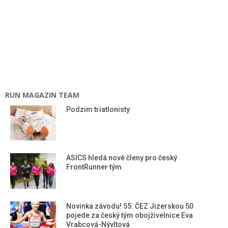
RUN MAGAZIN TEAM
Podzim triatlonisty
ASICS hledá nové členy pro český
FrontRunner tým
Novinka závodu! 55. ČEZ Jizerskou 50
pojede za český tým obojživelnice Eva
Vrabcová-Nývltová