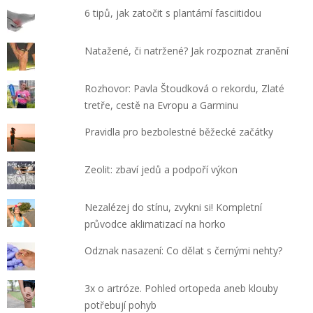
6 tipů, jak zatočit s plantární fasciitidou
Natažené, či natržené? Jak rozpoznat zranění
Rozhovor: Pavla Štoudková o rekordu, Zlaté
tretře, cestě na Evropu a Garminu
Pravidla pro bezbolestné běžecké začátky
Zeolit: zbaví jedů a podpoří výkon
Nezalézej do stínu, zvykni si! Kompletní
průvodce aklimatizací na horko
Odznak nasazení: Co dělat s černými nehty?
3x o artróze. Pohled ortopeda aneb klouby
potřebují pohyb