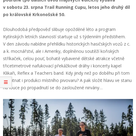
v sobotu 23. srpna Trail Running Cupu, letos jeho druhý díl
po královské Krkonošské 50.
Dlouhodobá předpověď slibuje opožděné léto a program
Kytínských letních slavností startuje už s týdenním předstihem.
V den závodu nabídne přehlídku historických hasičských vozů z c.
a k. mocnářství, ale i Ameriky, doplněnou soutěží koňských
stříkaček, celou pouť, bohatě vybavené dětské atrakce včetně
třicetimetrové nafukovací překážkové dráhy i koncerty kapel
Klikaři, Reflex a Teachers band. Kdy jindy než po doběhu při tom
ochutnat i produkci místního pivovaru? A pak složit hlavu ve stanu
na louce po propadnutí se do zasloužené nirvány…