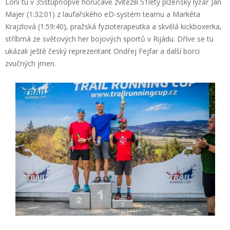
Loni tu v 35stupňopvé horúčavě zvítězili 51letý plzeňský lyžař Jan
Majer (1:32:01) z laufařského eD-systém teamu a Markéta
Krajzlová (1:59:40), pražská fyzioterapeutka a skvělá kickboxerka,
stříbrná ze světových her bojových sportů v Rijádu. Dříve se tu
ukázali ještě český reprezentant Ondřej Fejfar a další borci
zvučných jmen.