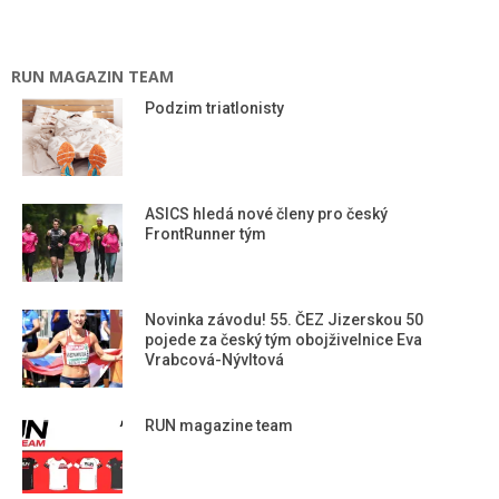
RUN MAGAZIN TEAM
Podzim triatlonisty
ASICS hledá nové členy pro český
FrontRunner tým
Novinka závodu! 55. ČEZ Jizerskou 50
pojede za český tým obojživelnice Eva
Vrabcová-Nývltová
RUN magazine team