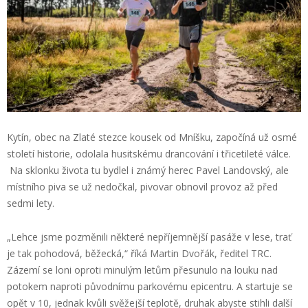
Kytín, obec na Zlaté stezce kousek od Mníšku, započíná už osmé
století historie, odolala husitskému drancování i třicetileté válce.
Na sklonku života tu bydlel i známý herec Pavel Landovský, ale
místního piva se už nedočkal, pivovar obnovil provoz až před
sedmi lety.
„Lehce jsme pozměnili některé nepříjemnější pasáže v lese, trať
je tak pohodová, běžecká,“ říká Martin Dvořák, ředitel TRC.
Zázemí se loni oproti minulým letům přesunulo na louku nad
potokem naproti původnímu parkovému epicentru. A startuje se
opět v 10, jednak kvůli svěžejší teplotě, druhak abyste stihli další