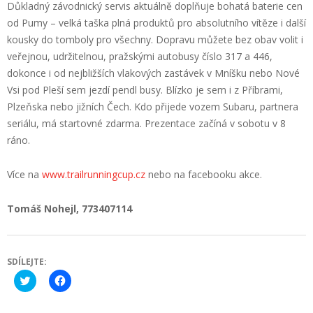
Důkladný závodnický servis aktuálně doplňuje bohatá baterie cen
od Pumy – velká taška plná produktů pro absolutního vítěze i další
kousky do tomboly pro všechny. Dopravu můžete bez obav volit i
veřejnou, udržitelnou, pražskými autobusy číslo 317 a 446,
dokonce i od nejbližších vlakových zastávek v Mníšku nebo Nové
Vsi pod Pleší sem jezdí pendl busy. Blízko je sem i z Příbrami,
Plzeňska nebo jižních Čech. Kdo přijede vozem Subaru, partnera
seriálu, má startovné zdarma. Prezentace začíná v sobotu v 8
ráno.
Více na
www.trailrunningcup.cz
nebo na facebooku akce.
Tomáš Nohejl, 773407114
SDÍLEJTE:
Click
Click
to
to
share
share
on
on