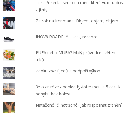
Test Posedla: sedlo na míru, které vrací radost
z jízdy
Za rok na Ironmana. Objem, objem, objem.
INOV8 ROADFLY – test, recenze
PUFA nebo MUFA? Malý průvodce světem
tuků
Zeolit: zbaví jedů a podpoří výkon
3x o artróze - pohled fyzioterapeuta 5 cest k
pohybu bez bolesti
Natažené, či natržené? Jak rozpoznat zranění