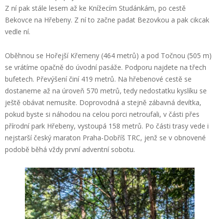
Z ní pak stále lesem až ke Knížecím Studánkám, po cestě
Bekovce na Hřebeny. Z ní to začne padat Bezovkou a pak cikcak
vedle ní.
Oběhnou se Hořejší Křemeny (464 metrů) a pod Točnou (505 m)
se vrátíme opačně do úvodní pasáže. Podporu najdete na třech
bufetech. Převýšení činí 419 metrů. Na hřebenové cestě se
dostaneme až na úroveň 570 metrů, tedy nedostatku kyslíku se
ještě obávat nemusíte. Doprovodná a stejně zábavná devítka,
pokud byste si náhodou na celou porci netroufali, v části přes
přírodní park Hřebeny, vystoupá 158 metrů. Po části trasy vede i
nejstarší český maraton Praha-Dobříš TRC, jenž se v obnovené
podobě běhá vždy první adventní sobotu.