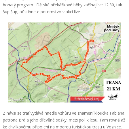
bohatý program. Dětské překážkové běhy začínají ve 12.30, tak
šup šup, ať stihnete potomstvo v akci live.
Z návsi se trať vydává hnedle vzhůru ve znamení kloučka Fabiána,
patrona Brd a jeho dřevěné sošky, mezi poli k lesu. Tam rovně až
ke chvilkovému připojení na modrou turistickou trasu u Voznice.