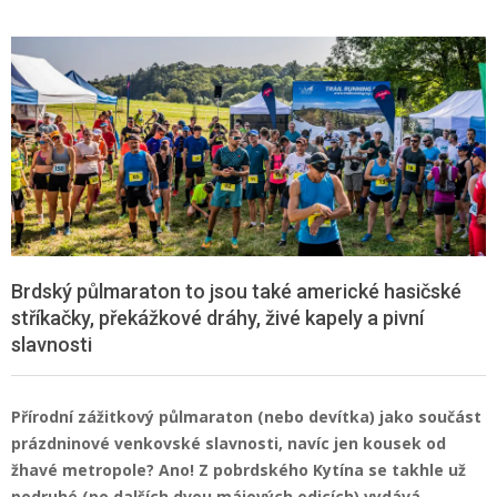
Brdský půlmaraton to jsou také americké hasičské
stříkačky, překážkové dráhy, živé kapely a pivní
slavnosti
Přírodní zážitkový půlmaraton (nebo devítka) jako součást
prázdninové venkovské slavnosti, navíc jen kousek od
žhavé metropole? Ano! Z pobrdského Kytína se takhle už
podruhé (po dalších dvou májových edicích) vydává