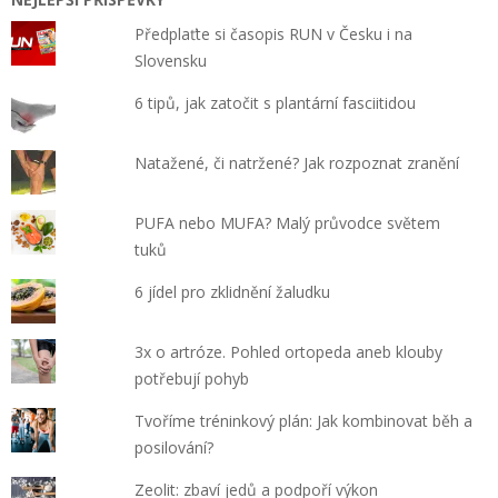
Předplaťte si časopis RUN v Česku i na
Slovensku
6 tipů, jak zatočit s plantární fasciitidou
Natažené, či natržené? Jak rozpoznat zranění
PUFA nebo MUFA? Malý průvodce světem
tuků
6 jídel pro zklidnění žaludku
3x o artróze. Pohled ortopeda aneb klouby
potřebují pohyb
Tvoříme tréninkový plán: Jak kombinovat běh a
posilování?
Zeolit: zbaví jedů a podpoří výkon