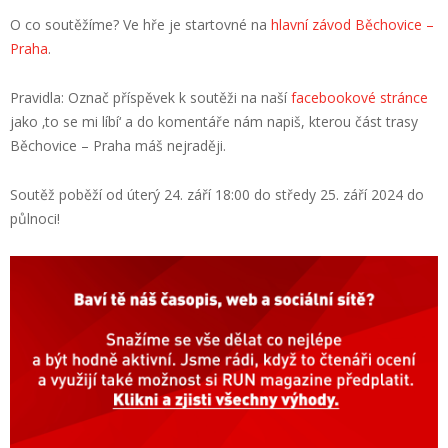
O co soutěžíme? Ve hře je startovné na
hlavní závod Běchovice –
Praha
.
Pravidla: Označ příspěvek k soutěži na naší
facebookové stránce
jako ‚to se mi líbí‘ a do komentáře nám napiš, kterou část trasy
Běchovice – Praha máš nejraději.
Soutěž poběží od úterý 24. září 18:00 do středy 25. září 2024 do
půlnoci!