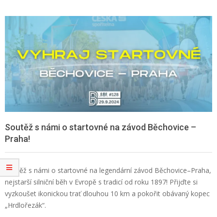
Soutěž s námi o startovné na závod Běchovice –
Praha!
Soutěž s námi o startovné na legendární závod Běchovice–Praha,
nejstarší silniční běh v Evropě s tradicí od roku 1897! Přijďte si
vyzkoušet ikonickou trať dlouhou 10 km a pokořit obávaný kopec
„Hrdlořezák“.