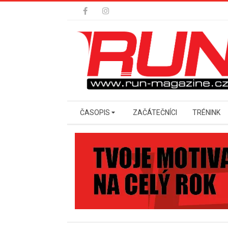
Skip
to
content
Secondary
ČASOPIS
ZAČÁTEČNÍCI
TRÉNINK
Navigation
Menu