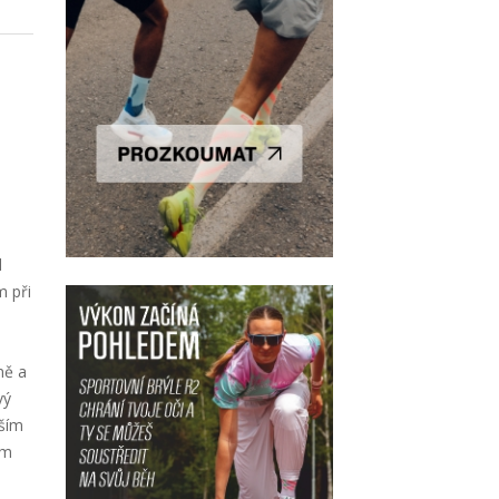
d
m při
ně a
vý
jším
ím