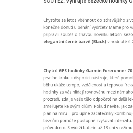
SOUTĚŽ: Vyhrajte běžecké hodinky Ga
Chystáte se letos vběhnout do zdravějšího živo
konečně donutí u běhání vydržet? Máme pro vá
připravili soutěž o žhavou novinku letošní sez
elegantní černé barvě (Black)
v hodnotě 6 
Chytré GPS hodinky Garmin Forerunner 70
prvního kroku k dispozici nástroje, které pom
běhu ukáže tempo, vzdálenost a tepovou frekven
hodinky za vás hlídají rovnováhu mezi námaho
prozradí, zda je vaše tělo odpočaté na další le
směřujete ke svým cílům. Pokud nevíte, jak zač
plán na míru – pro úplné začátečníky kombinuj
běžcům pomůže postupně zvyšovat intenzitu. 
průvodcem. S výdrží baterie až 13 dní v režim