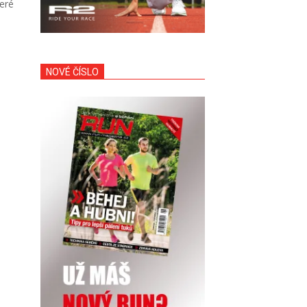
teré
NOVÉ ČÍSLO