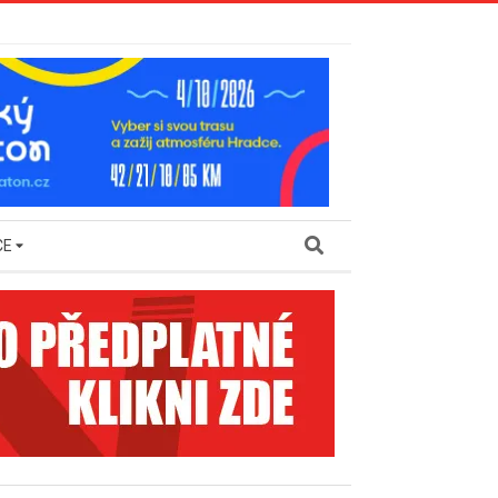
Search
CE