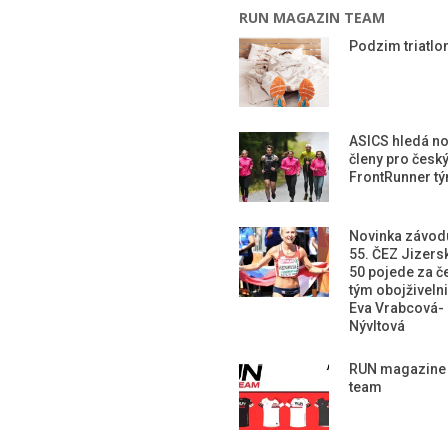
RUN MAGAZIN TEAM
Podzim triatlon
ASICS hledá n
členy pro česk
FrontRunner t
Novinka závod
55. ČEZ Jizers
50 pojede za č
tým obojživeln
Eva Vrabcová-
Nývltová
RUN magazine
team