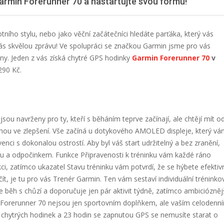
rmin Forerunner 70 a nastartujte svou formu!
tního stylu, nebo jako věční začátečníci hledáte parťáka, který vás
s skvělou zprávu! Ve spolupráci se značkou Garmin jsme pro vás
óny. Jeden z vás získá chytré GPS hodinky
Garmin Forerunner 70
v
290 Kč.
jsou navrženy pro ty, kteří s běháním teprve začínají, ale chtějí mít o
ohou ve zlepšení. Vše začíná u dotykového AMOLED displeje, který vá
ci s dokonalou ostrostí. Aby byl váš start udržitelný a bez zranění,
u a odpočinkem. Funkce Připravenosti k tréninku vám každé ráno
kci, zatímco ukazatel Stavu tréninku vám potvrdí, že se hýbete efektiv
ít, je tu pro vás Trenér Garmin. Ten vám sestaví individuální tréninko
e běh s chůzí a doporučuje jen pár aktivit týdně, zatímco ambiciózně
Forerunner 70 nejsou jen sportovním doplňkem, ale vaším celodenn
u chytrých hodinek a 23 hodin se zapnutou GPS se nemusíte starat o