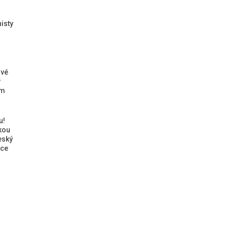
isty
ové
ý
ým
u!
kou
eský
ice