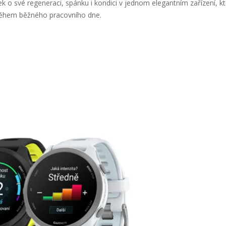
ek o své regeneraci, spánku i kondici v jednom elegantním zařízení, k
 během běžného pracovního dne.