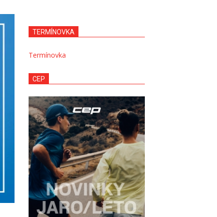
TERMÍNOVKA
Termínovka
CEP