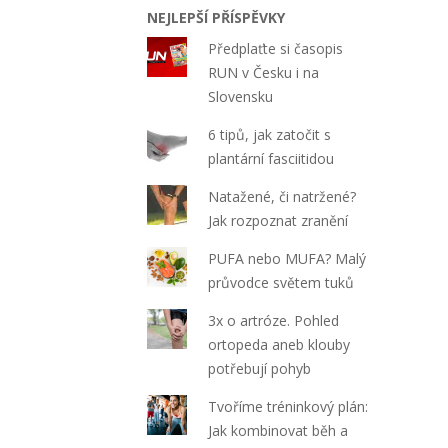
NEJLEPŠÍ PŘÍSPĚVKY
Předplaťte si časopis
RUN v Česku i na
Slovensku
6 tipů, jak zatočit s
plantární fasciitidou
Natažené, či natržené?
Jak rozpoznat zranění
PUFA nebo MUFA? Malý
průvodce světem tuků
3x o artróze. Pohled
ortopeda aneb klouby
potřebují pohyb
Tvoříme tréninkový plán:
Jak kombinovat běh a