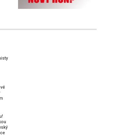
isty
ové
ý
ým
u!
kou
eský
ice