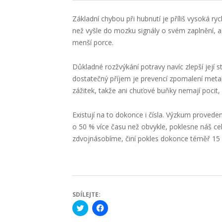
Základní chybou při hubnutí je příliš vysoká ry
než vyšle do mozku signály o svém zaplnění, a
menší porce.
Důkladné rozžvýkání potravy navíc zlepší její st
dostatečný příjem je prevencí zpomalení meta
zážitek, takže ani chuťové buňky nemají pocit,
Existují na to dokonce i čísla. Výzkum provede
o 50 % více času než obvykle, poklesne náš ce
zdvojnásobíme, činí pokles dokonce téměř 15 %.
SDÍLEJTE:
Click
Click
to
to
share
share