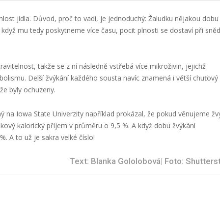
chlost jídla. Důvod, proč to vadí, je jednoduchý: Žaludku nějakou dobu 
 když mu tedy poskytneme více času, pocit plnosti se dostaví při sně
ravitelnost, takže se z ní následně vstřebá více mikroživin, jejichž
bolismu. Delší žvýkání každého sousta navíc znamená i větší chuťový
 že byly ochuzeny.
ný na Iowa State Univerzity například prokázal, že pokud věnujeme žv
lkový kalorický příjem v průměru o 9,5 %. A když dobu žvýkání
 A to už je sakra velké číslo!
Text: Blanka Gololobová| Foto: Shutters