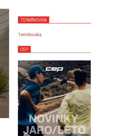
TERMÍNOVKA
Termínovka
CEP