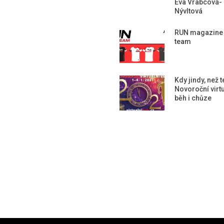
Eva Vrabcová-
Nývltová
RUN magazine
team
Kdy jindy, než 
Novoroční virtu
běh i chůze