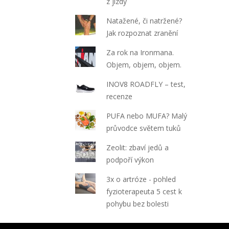
z jízdy
Natažené, či natržené?
Jak rozpoznat zranění
Za rok na Ironmana.
Objem, objem, objem.
INOV8 ROADFLY – test,
recenze
PUFA nebo MUFA? Malý
průvodce světem tuků
Zeolit: zbaví jedů a
podpoří výkon
3x o artróze - pohled
fyzioterapeuta 5 cest k
pohybu bez bolesti