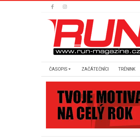
Skip
to
content
Secondary
ČASOPIS
ZAČÁTEČNÍCI
TRÉNINK
Navigation
Menu