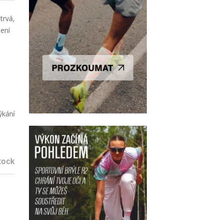
trvá,
dení
ýkání
tock