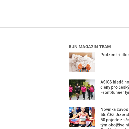
RUN MAGAZIN TEAM
Podzim triatlon
ASICS hledá n
členy pro česk
FrontRunner t
Novinka závod
55. ČEZ Jizers
50 pojede za č
tým obojživeln