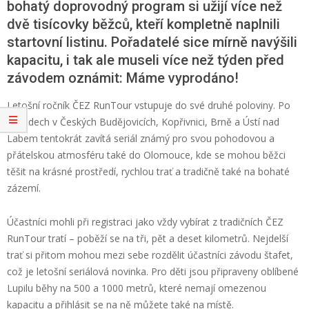
bohatý doprovodný program si užijí více než
dvě tisícovky běžců, kteří kompletně naplnili
startovní listinu. Pořadatelé
sice mírně navýšili
kapacitu, i
tak
ale
museli více než týden před
závodem oznámit:
M
áme vyprodáno
!
Letošní ročník ČEZ
RunTour
vstupuje do své druhé poloviny. Po
závodech v Českých Budějovicích, Kopřivnici, Brně a Ústí nad
Labem tentokrát zavítá
seriál známý pro svou pohodovou
a
přátelskou
atmosféru také
do Olomouce, kde se mohou běžci
těšit na krásné prostředí, rychlou trať a t
radičně také na bohaté
zázemí
.
Účastníci mohli při registraci jako vždy vybírat z tradiční
ch
ČEZ
RunTour
tratí – poběží se na tři, pět a deset kilometrů.
Nejdelší
trať si
přitom
mohou mezi sebe rozdělit účastníci závodu štafet,
což je letošní
seriálová
novinka. Pro děti jsou připraveny oblíbené
Lupilu
běhy na 500 a 1000 metrů, které nemají omezenou
kapacitu a přihlásit se na ně můžete také na místě.