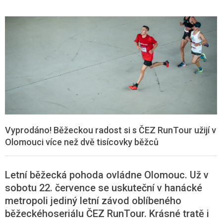
Vyprodáno! Běžeckou radost si s ČEZ RunTour užijí v
Olomouci více než dvě tisícovky běžců
Letní běžecká pohoda ovládne Olomouc. Už v
sobotu 22. července se uskuteční v hanácké
metropoli jediný letní závod oblíbeného
běžeckého
seriálu ČEZ
RunTour
. Krásné tratě i