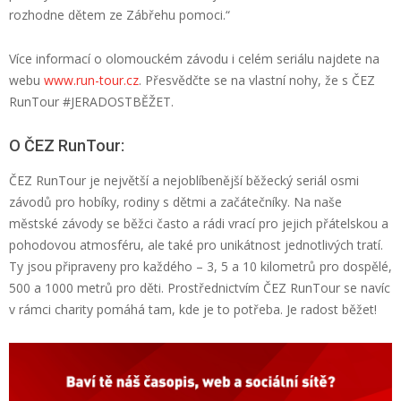
rozhodne dětem ze Zábřehu pomoci.“
Více informací o olomouckém závodu i celém seriálu najdete na
webu
www.run-tour.cz
.
Přesvědčte se na vlastní nohy, že s ČEZ
RunTour
#JERADOSTBĚŽET.
O
ČEZ
RunTour
:
ČEZ
RunTour
je největší a nejoblíbenější běžecký seriál osmi
závodů pro
hobíky
, rodiny s dětmi a začátečníky. Na naše
městské závody se běžci často a rádi vrací pro jejich přátelskou a
pohodovou atmosféru, ale také pro unikátnost jednotlivých tratí.
Ty jsou připraveny
pro každého
– 3, 5 a 10 kilometrů pro dospělé,
500 a 1000 metrů pro děti. Prostřednictvím
ČEZ
RunTour
se navíc
v rámci charity pomáhá tam, kde je to potřeba. Je radost běžet!