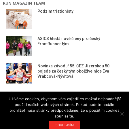
RUN MAGAZIN TEAM
Podzim triatlonisty
ASICS hledá nové členy pro český
FrontRunner tým
Novinka závodu! 55. ČEZ Jizerskou 50
pojede za český tým obojživelnice Eva
Vrabcová-Nývltová
RUN magazine team
Užíváme cookies, abychom vám zajistili co možná nejsnadnější
použití našich webových stránek. Pokud budete nadále
prohlížet naše stránky předpokládáme, že s použitím cookies
souhlasíte.
Kdy jindy, než teď… Novoroční virtuální běh i
SOUHLASÍM
chůze