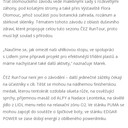
Trať olomouckého závodu vede
malebnými
sady s rozkvetlými
záhony, pod košatými stromy a také přes Výstaviště Flora
Olomouc, jehož součástí jsou botanická zahrada, rozárium a
sbírkové skleníky. Tématem tohoto závodu z oblasti duševního
zdraví, které propojuje celou tuto sezonu ČEZ
RunTour
, proto
musí být soulad s přírodou.
„
N
aučíme
se
, jak omezit naši uhlíkovou stopu,
ve spolupráci
s
L
idlem
jsme připravili projekt pro efektivnější třídění plastů
a
máme nachystané
také další aktivity
,“
naznačuje Marek.
ČEZ
RunTour
není jen o závodění – další
jedinečné zážitky
čekají
na účastníky v cíli.
Těšit se mohou na nádhernou
finisherskou
medaili, kterou tentokrát ozdobila silueta růže, na osvěžující
sprchy, příjemnou masáž od ALPY a Nadace
Leontinka
, na skvělé
jídlo z LIDL menu nebo na relaxační zónu O
2
. Ve stánku PUMA se
mohou
zapojit do soutěže o špičkové boty, ve stánku
EDGAR
POWER
se zase dobijí energií z oblíbeného
powerdrinku
.