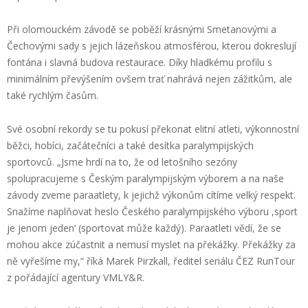
Při olomouckém závodě se poběží krásnými
Smetanovými a
Čechovými
sady s jejich lázeňskou atmosférou, kterou dokreslují
fontána i slavná budova restaurace. Díky hladkému profilu s
minimálním převýšením ovšem trať nahrává
nejen zážitkům, ale
také rychlým časům.
Své osobní rekordy se tu pokusí překonat elitní atleti, výkonnostní
běžci
,
hobíci
,
začátečníci a také desítka paralympijských
sportovců
.
„Jsme hrdí na to, že
od letošního
sezóny
spolupracujeme s Českým paralympijským
výborem
a na naše
závody zveme
paraatlety
, k jejichž výkonům cítíme velký respekt
.
S
nažíme naplňovat heslo Českého paralympijského
výboru
,
sport
je jenom jeden
‘
(sportovat může každý).
Paraatleti
vědí, že
se
mohou akce zúčastnit a nemusí myslet na překážky. Překážky za
ně vyřešíme my
,
“
říká Marek
Pirzkall
, ředitel
seriálu ČEZ
RunTour
z pořádající agentury VMLY&R.