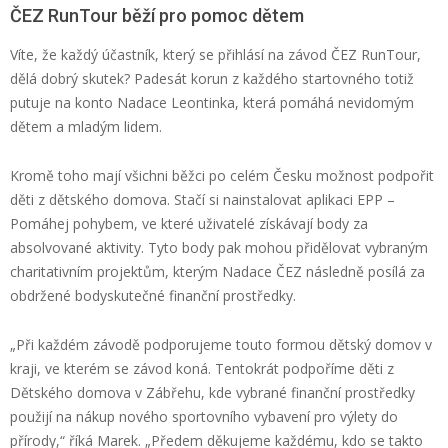
ČEZ
RunTour
běží pro pomoc dětem
Víte, že k
aždý účastník, který se přihlásí na závod ČEZ
RunTour
,
dělá dobrý skutek
?
Padesát korun z každého startovného totiž
putuje na konto Nadace
Leontinka
, která pomáhá nevidomým
dětem a mladým lidem.
Kromě toho mají všichni běžci po celém Česku
možnost podpořit
děti z dětského domova. Stačí si nainstalovat aplikaci EPP –
Pomáhej pohybem, ve které uživatelé získávají body za
absolvované aktivity. Tyto body pak mohou přidělovat vybraným
charitativním projektům, kterým Nadace ČEZ následně posílá
za
obdržené
bod
y
skutečné finanční prostředky.
„
Při každém závodě podporujeme touto formou
dětský domov v
kraji, ve kterém se
závod
koná. Tentokrát podpoříme děti z
Dětského domova v Zábřehu, kde vybrané finanční prostředky
použijí na nákup nového sportovního vybavení pro výlety do
přírody,“
říká Marek.
„Předem děkujeme každému, kdo se takto