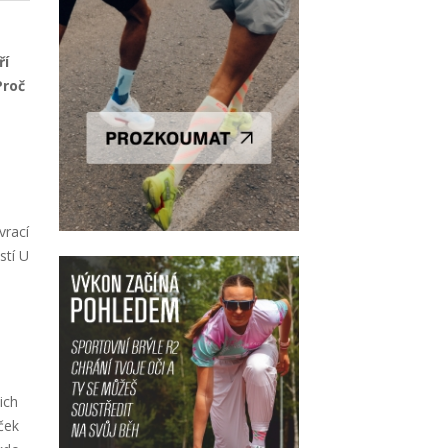
ří
Proč
vrací
stí U
ich
ček