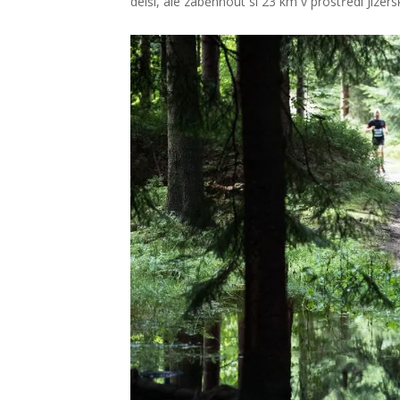
delší, ale zaběhnout si 23 km v prostředí Jize