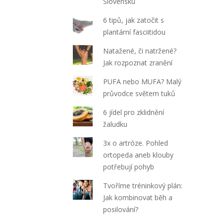
Slovensku
6 tipů, jak zatočit s
plantární fasciitidou
Natažené, či natržené?
Jak rozpoznat zranění
PUFA nebo MUFA? Malý
průvodce světem tuků
6 jídel pro zklidnění
žaludku
3x o artróze. Pohled
ortopeda aneb klouby
potřebují pohyb
Tvoříme tréninkový plán:
Jak kombinovat běh a
posilování?