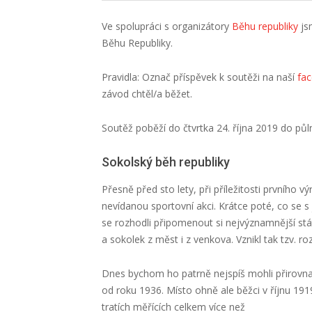
Ve spolupráci s organizátory
Běhu republiky
jsm
Běhu Republiky.
Pravidla: Označ příspěvek k soutěži na naší
fa
závod chtěl/a běžet.
Soutěž poběží do čtvrtka 24. října 2019 do půl
Sokolský běh republiky
Přesně před sto lety, při příležitosti prvního v
nevídanou sportovní akci. Krátce poté, co se s
se rozhodli připomenout si nejvýznamnější st
a sokolek z měst i z venkova. Vznikl tak tzv. ro
Dnes bychom ho patrně nejspíš mohli přirovna
od roku 1936. Místo ohně ale běžci v říjnu 19
tratích měřících celkem více než