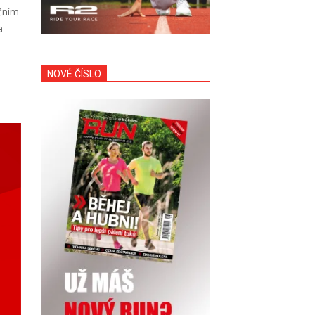
ačním
a
NOVÉ ČÍSLO