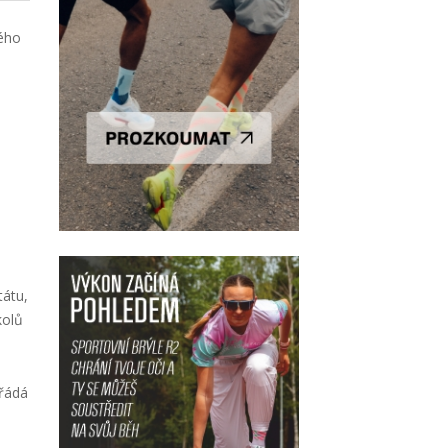
kého
i
tátu,
kolů
ořádá