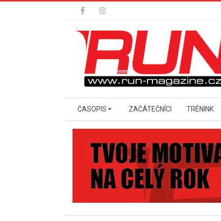
Skip
to
content
Secondary
ČASOPIS
ZAČÁTEČNÍCI
TRÉNINK
Navigation
Menu