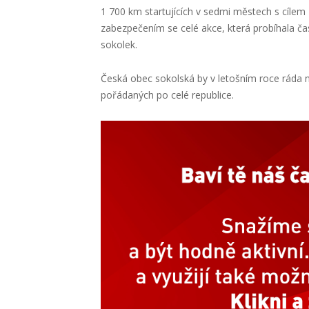
1 700 km startujících v sedmi městech s cílem 2
zabezpečením se celé akce, která probíhala č
sokolek.
Česká obec sokolská by v letošním roce ráda na
pořádaných po celé republice.