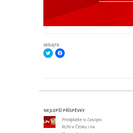
SDÍLEJTE:
Click
Click
to
to
share
share
on
on
Twitter
Facebook
(Opens
(Opens
in
in
new
new
2019-
window)
window)
10-
22
NEJLEPŠÍ PŘÍSPĚVKY
Předplaťte si časopis
RUN v Česku i na