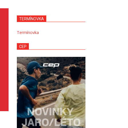
TERMÍNOVKA
Termínovka
CEP