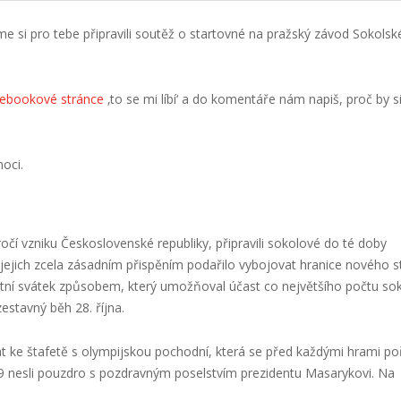
e si pro tebe připravili soutěž o startovné na pražský závod Sokols
cebookové stránce
‚to se mi líbí‘ a do komentáře nám napiš, proč by s
noci.
ýročí vzniku Československé republiky, připravili sokolové do té doby
 jejich zcela zásadním přispěním podařilo vybojovat hranice nového s
átní svátek způsobem, který umožňoval účast co největšího počtu so
zestavný běh 28. října.
t ke štafetě s olympijskou pochodní, která se před každými hrami p
19 nesli pouzdro s pozdravným poselstvím prezidentu Masarykovi. Na