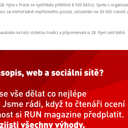
8. října v Praze se vystřídalo přibližně 8 500 běžců. Spolu s organiz
asto za mimořádně nepříznivého počasí, zúčastnilo na 30 000 sokolů 
vázala na tuto stoletou tradici a připomenula si 28. říjen sérií běhů