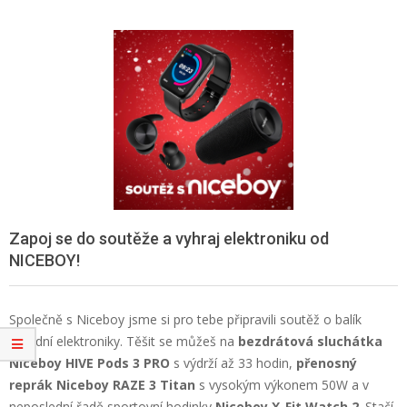
Zapoj se do soutěže a vyhraj elektroniku od
NICEBOY!
Společně s Niceboy jsme si pro tebe připravili soutěž o balík
parádní elektroniky. Těšit se můžeš na
bezdrátová sluchátka
Niceboy HIVE Pods 3 PRO
s výdrží až 33 hodin,
přenosný
reprák Niceboy RAZE 3 Titan
s vysokým výkonem 50W a v
neposlední řadě sportovní hodinky
Niceboy X-Fit Watch 2
. Stačí