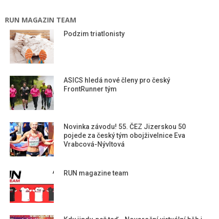
RUN MAGAZIN TEAM
Podzim triatlonisty
ASICS hledá nové členy pro český
FrontRunner tým
Novinka závodu! 55. ČEZ Jizerskou 50
pojede za český tým obojživelnice Eva
Vrabcová-Nývltová
RUN magazine team