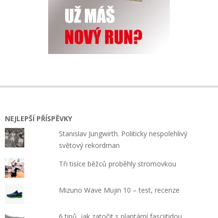
NEJLEPŠÍ PŘÍSPĚVKY
Stanislav Jungwirth. Politicky nespolehlivý
světový rekordman
Tři tisíce běžců proběhly stromovkou
Mizuno Wave Mujin 10 – test, recenze
6 tipů, jak zatočit s plantární fasciitidou