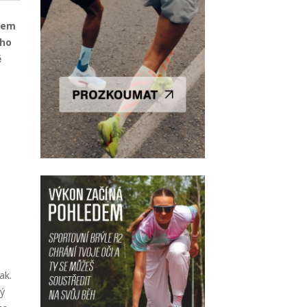
etem
ého
ě
e
ak.
ký