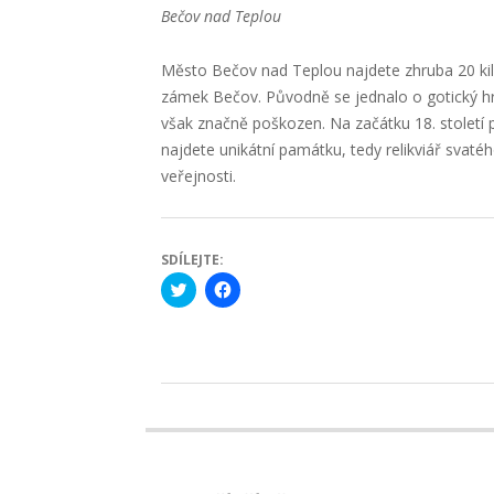
Bečov nad Teplou
Město Bečov nad Teplou najdete zhruba 20 kil
zámek Bečov. Původně se jednalo o gotický hrad
však značně poškozen. Na začátku 18. století
najdete unikátní památku, tedy relikviář svatéh
veřejnosti.
SDÍLEJTE:
Click
Click
to
to
share
share
on
on
Twitter
Facebook
(Opens
(Opens
in
in
new
new
2020-
window)
window)
09-
03