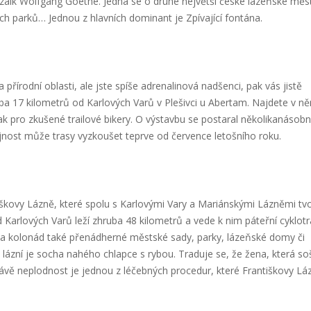
rozaik Wolfgang Goethe. Jedná se o druhé největší české lázeňské měs
h parků… Jednou z hlavních dominant je Zpívající fontána.
řírodní oblasti, ale jste spíše adrenalinová nadšenci, pak vás jistě
uba 17 kilometrů od Karlových Varů v Plešivci u Abertam. Najdete v n
tak pro zkušené trailové bikery. O výstavbu se postaral několikanásob
jnost může trasy vyzkoušet teprve od července letošního roku.
iškovy Lázně, které spolu s Karlovými Vary a Mariánskými Lázněmi tvo
Karlových Varů leží zhruba 48 kilometrů a vede k nim páteřní cyklotr
kolonád také přenádherné městské sady, parky, lázeňské domy či
lázní je socha nahého chlapce s rybou. Traduje se, že žena, která so
rávě neplodnost je jednou z léčebných procedur, které Františkovy Lá