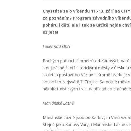
Chystáte se o víkendu 11.-13. září na CIT
za poznáním? Program závodního víkendu j
poháru i dětí, ale i tak se určitě najde chv
užijete!
Loket nad Ohří
Pouhých patnáct kilometrů od Karlových Varů 
s nejkrásnějšími historickými městy v Česku a
století a postavil ho Václav I. Kromě hradu je v
sousoším Nejsvětější Trojice. Samotné město p
několik turistických tras, například do chráně
Mariánské Lázně
Mariánské Lázně jsou od Karlových Varů vzdále
Stejně jako Karlovy Vary, i Mariánské Lázně se c