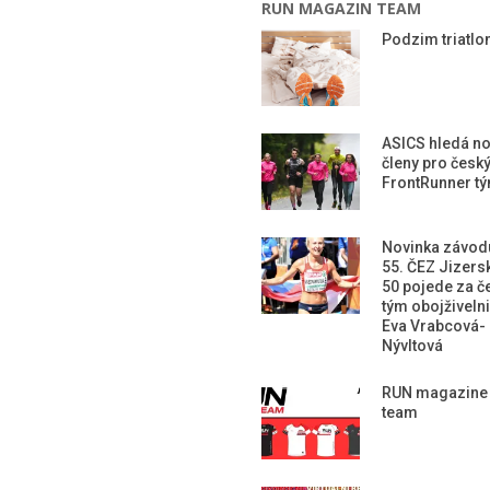
RUN MAGAZIN TEAM
Podzim triatlon
ASICS hledá n
členy pro česk
FrontRunner t
Novinka závod
55. ČEZ Jizers
50 pojede za č
tým obojživeln
Eva Vrabcová-
Nývltová
RUN magazine
team