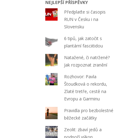
NEJLEPŠÍ PŘÍSPĚVKY
Předplaťte si časopis
RUN v Česku i na
Slovensku
6 tipů, jak zatočit s
plantární fasciitidou
Natažené, či natržené?
Jak rozpoznat zranění
Rozhovor: Pavla
Štoudková o rekordu,
Zlaté tretře, cestě na
Evropu a Garminu
Pravidla pro bezbolestné
běžecké začátky
Zeolit: zbaví jedů a
podpoří výkon