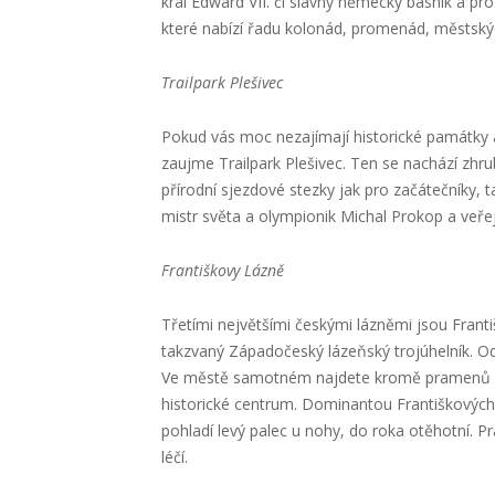
král Edward VII. či slavný německý básník a p
které nabízí řadu kolonád, promenád, městskýc
Trailpark Plešivec
Pokud vás moc nezajímají historické památky a p
zaujme Trailpark Plešivec. Ten se nachází zhr
přírodní sjezdové stezky jak pro začátečníky, 
mistr světa a olympionik Michal Prokop a veře
Františkovy Lázně
Třetími největšími českými lázněmi jsou Frant
takzvaný Západočeský lázeňský trojúhelník. Od 
Ve městě samotném najdete kromě pramenů a 
historické centrum. Dominantou Františkových 
pohladí levý palec u nohy, do roka otěhotní. P
léčí.