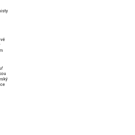
isty
ové
ý
ým
u!
kou
eský
ice