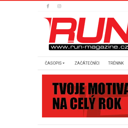
Skip
to
content
Secondary
ČASOPIS
ZAČÁTEČNÍCI
TRÉNINK
Navigation
Menu