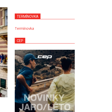
TERMÍNOVKA
Termínovka
CEP