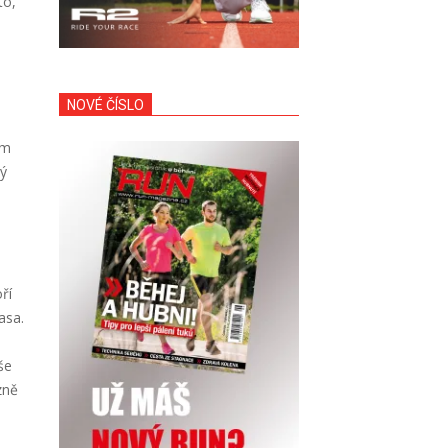
to,
NOVÉ ČÍSLO
ěm
ný
ří
asa.
še
zně