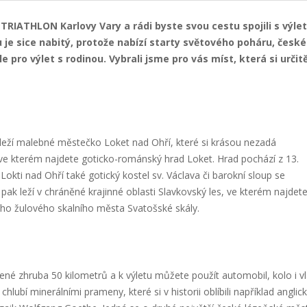
Y TRIATHLON Karlovy Vary a rádi byste svou cestu spojili s výl
e sice nabitý, protože nabízí starty světového poháru, česk
íle pro výlet s rodinou. Vybrali jsme pro vás míst, která si určit
leží malebné městečko Loket nad Ohří, které si krásou nezadá
 ve kterém najdete goticko-románský hrad Loket. Hrad pochází z 13.
 Lokti nad Ohří také gotický kostel sv. Václava či barokní sloup se
ak leží v chráněné krajinné oblasti Slavkovský les, ve kterém najdet
ného žulového skalního města Svatošské skály.
né zhruba 50 kilometrů a k výletu můžete použít automobil, kolo i vl
hlubí minerálními prameny, které si v historii oblíbili například anglic