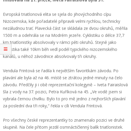
Evropská triatlonová elita se sjela do jihovýchodního cípu
Nizozemska, kde pořadatelé připravili velmi rychlou, technicky
nezáludnou trať. Plavecká část se skládala ze dvou okruhů, měřila
1500 m a odehrála se na Modrém jezeře. Cyklistiku o délce 37,7
km triatlonistky absolvovaly v rámci pěti okruhů. Stejně jako
cyklistika také 10km běh vedl podél typického nizozemského
kanálů, u něhož závodnice absolvovaly tři okruhy.
Vendula Frintová se řadila k největším favoritkám závodu. Po
plavání ale byla až na 46. místě se ztrátou jedné minuty na čelo
závodu. Předčily ji i obě reprezentační kolegyně – Iveta Fairaislová
šla z vody na 37. pozici, Petra Kuříková na 45. „Ve vodě jsem si
vybrala černou chvilku. Bylo to pro mě jedno z nejhorších plavání
za poslední dva tři roky,“ řekla v cíli Vendula Frintová.
Pro všechny české reprezentantky to znamenalo pozici ve druhé
skupině. Na čele přitom jezdil osmnáctičlenný balík triatlonistek.