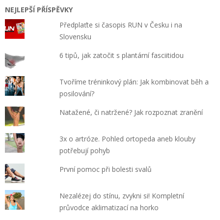
NEJLEPŠÍ PŘÍSPĚVKY
Předplaťte si časopis RUN v Česku i na
Slovensku
6 tipů, jak zatočit s plantární fasciitidou
Tvoříme tréninkový plán: Jak kombinovat běh a
posilování?
Natažené, či natržené? Jak rozpoznat zranění
3x o artróze. Pohled ortopeda aneb klouby
potřebují pohyb
První pomoc při bolesti svalů
Nezalézej do stínu, zvykni si! Kompletní
průvodce aklimatizací na horko