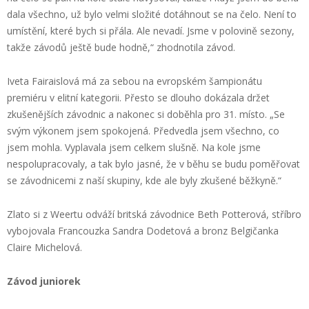
dala všechno, už bylo velmi složité dotáhnout se na čelo. Není to
umístění, které bych si přála. Ale nevadí. Jsme v polovině sezony,
takže závodů ještě bude hodně,“ zhodnotila závod.
Iveta Fairaislová má za sebou na evropském šampionátu
premiéru v elitní kategorii. Přesto se dlouho dokázala držet
zkušenějších závodnic a nakonec si doběhla pro 31. místo. „Se
svým výkonem jsem spokojená. Předvedla jsem všechno, co
jsem mohla. Vyplavala jsem celkem slušně. Na kole jsme
nespolupracovaly, a tak bylo jasné, že v běhu se budu poměřovat
se závodnicemi z naší skupiny, kde ale byly zkušené běžkyně.“
Zlato si z Weertu odváží britská závodnice Beth Potterová, stříbro
vybojovala Francouzka Sandra Dodetová a bronz Belgičanka
Claire Michelová.
Závod juniorek