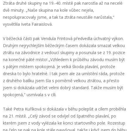
Ztráta druhé skupiny na 19.-40. místě pak narostla až na necelé
dvě minuty. „Naše skupina na kole vůbec nejela,
nespolupracovaly jsme, a tak ta ztráta neustále narůstala,“
vysvětlila Iveta Fairaislová.
V běžecká části pak Vendula Frintová předvedla úchvatný výkon.
Druhým nejrychlejším běžeckým časem dokázala smazat velkou
ztrátu na závodnice z vedoucí skupiny a posunula se z 19. pozice
na konečné páté místo! „Vzhledem k průběhu závodu musím být
s pátým místem spokojená. Je velká škoda plavání, protože
dneska to bylo hratelné. I tak jsem ale za umístění ráda, protože
z druhého balíku jsem šla s poměrně velkou ztrátou, a přesto
jsem si dokázala udržet velmi dobrý standard. Takže musím být
spokojená,“ usmívala s v cíli.
Také Petra Kuříková si dokázala v běhu polepšit a cílem proběhla
na 21. místě. „Celý závod se odvíjel od špatného plavání, po
kterém jsem z vody vylézala ke konci startovního pole. Rozestup
na čelo se pak na kole stále navyšoval, takže i když jsem do běhu