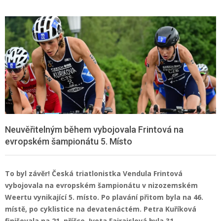
Neuvěřitelným během vybojovala Frintová na
evropském šampionátu 5. Místo
To byl závěr! Česká triatlonistka Vendula Frintová
vybojovala na evropském šampionátu v nizozemském
Weertu vynikající 5. místo. Po plavání přitom byla na 46.
místě, po cyklistice na devatenáctém. Petra Kuříková
finišovala na 21. příčce, Iveta Fairaislová byla 31.