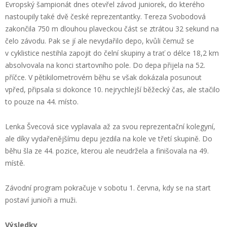
Evropský šampionát dnes otevřel závod juniorek, do kterého
nastoupily také dvě české reprezentantky. Tereza Svobodová
zakončila 750 m dlouhou plaveckou část se ztrátou 32 sekund na
čelo závodu. Pak se jí ale nevydařilo depo, kvůli čemuž se
v cyklistice nestihla zapojit do čelní skupiny a trať o délce 18,2 km
absolvovala na konci startovního pole. Do depa přijela na 52.
příčce. V pětikilometrovém běhu se však dokázala posunout
vpřed, připsala si dokonce 10. nejrychlejší běžecký čas, ale stačilo
to pouze na 44. místo.
Lenka Švecová sice vyplavala až za svou reprezentační kolegyní,
ale díky vydařenějšímu depu jezdila na kole ve třetí skupině. Do
běhu šla ze 44. pozice, kterou ale neudržela a finišovala na 49.
místě.
Závodní program pokračuje v sobotu 1. června, kdy se na start
postaví junioři a muži.
Výsledky