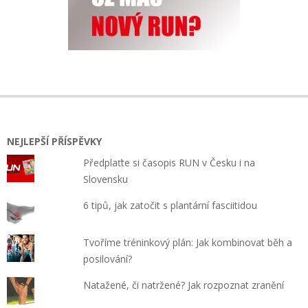
NEJLEPŠÍ PŘÍSPĚVKY
Předplaťte si časopis RUN v Česku i na
Slovensku
6 tipů, jak zatočit s plantární fasciitidou
Tvoříme tréninkový plán: Jak kombinovat běh a
posilování?
Natažené, či natržené? Jak rozpoznat zranění