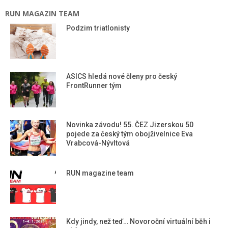
RUN MAGAZIN TEAM
Podzim triatlonisty
ASICS hledá nové členy pro český
FrontRunner tým
Novinka závodu! 55. ČEZ Jizerskou 50
pojede za český tým obojživelnice Eva
Vrabcová-Nývltová
RUN magazine team
Kdy jindy, než teď… Novoroční virtuální běh i