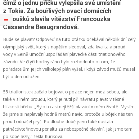
čímž o jednu příčku vylepšila své umístění
z Tokia. Za bouřlivých ovací domácích
fanoušků slavila vítězství Francouzka
Cassandre Beaugrandová.
Bude se plavat? Odpověď na tuto otázku očekával několik dní celý
olympijský svět, který s napětím sledoval, zda kvalita a proud
vody v Seině umožní uspořádání plavecké části triatlonového
závodu. Ve čtyři hodiny ráno bylo rozhodnuto o tom, že
pořadatelům jejich velkolepý plán vyšel, i když závod mužů musel
být o den odložen.
55 triatlonistek začalo bojovat o pozice nejen mezi sebou, ale
také v silném proudu, který je nutil při návratu plavat v těsné
blízkosti břehu. „Bylo to asi nejtěžší plavání v mém životě. Myslím,
že jsme si naplavaly hodně metrů navíc, protože u bójek nás ten
proud odnášel pryč. Po dlouhé době jsem také dostala
patnáctivteřinovou penaltu za nebezpečné plavání, jak jsme tam
po sobě lezly,“ řekla Kuříková.