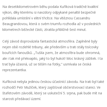
Na desetikilometrovém běhu podala Kuříková tradičně kvalitní
výkon, díky kterému si navzdory odpykané penaltě bezpečně
pohlídala umístění v elitní třicítce. Na vítěznou Cassandru
Beaugrandovou, která o svém triumfu rozhodla až v posledních
kilometrech běžecké části, ztratila přibližně šest minut.
Celý závod doprovázela fantastická atmosféra. Zaplněné byly
nejen obě rozlehlé tribuny, ale především u trati stály tisícovky
bouřících fanoušků. „Tušila jsem, že atmosféra bude ohromná,
ale i tak mě překvapilo, jaký to byl hukot! Moc krásný zážitek. I ta
trať byla úžasná, už se těším na fotky,“ usmívala se česká
reprezentantka.
Kuříková nebyla jedinou českou účastnící závodu. Na trati byl také
rozhodčí Petr Mužíček, který zajišťoval občerstvovací stanici. Ve
štafetovém závodě, který se uskuteční 5. srpna, pak bude mít na
starosti předávací území.