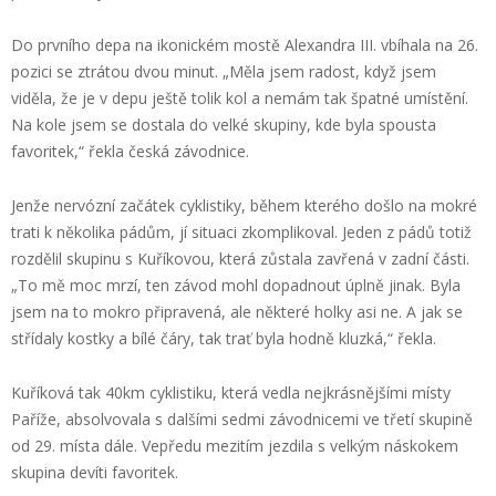
Do prvního depa na ikonickém mostě Alexandra III. vbíhala na 26.
pozici se ztrátou dvou minut. „Měla jsem radost, když jsem
viděla, že je v depu ještě tolik kol a nemám tak špatné umístění.
Na kole jsem se dostala do velké skupiny, kde byla spousta
favoritek,“ řekla česká závodnice.
Jenže nervózní začátek cyklistiky, během kterého došlo na mokré
trati k několika pádům, jí situaci zkomplikoval. Jeden z pádů totiž
rozdělil skupinu s Kuříkovou, která zůstala zavřená v zadní části.
„To mě moc mrzí, ten závod mohl dopadnout úplně jinak. Byla
jsem na to mokro připravená, ale některé holky asi ne. A jak se
střídaly kostky a bílé čáry, tak trať byla hodně kluzká,“ řekla.
Kuříková tak 40km cyklistiku, která vedla nejkrásnějšími místy
Paříže, absolvovala s dalšími sedmi závodnicemi ve třetí skupině
od 29. místa dále. Vepředu mezitím jezdila s velkým náskokem
skupina devíti favoritek.