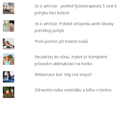
3x o artróze - pohled fyzioterapeuta 5 cest k
pohybu bez bolesti
3x o artróze. Pohled ortopeda aneb klouby
potřebují pohyb
První pomoc při bolesti svalů
Nezalézej do stínu, zvykni si! Kompletní
průvodce aklimatizací na horko
Reklamace bot: Kdy má smysl?
Zdravotní rizika orienťáku a běhu v terénu