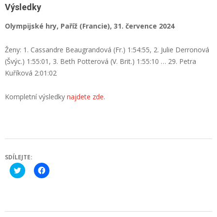
Výsledky
Olympijské hry, Paříž (Francie), 31. července 2024
Ženy: 1. Cassandre Beaugrandová (Fr.) 1:54:55, 2. Julie Derronová
(Švýc.) 1:55:01, 3. Beth Potterová (V. Brit.) 1:55:10 … 29. Petra
Kuříková 2:01:02
Kompletní výsledky
najdete zde
.
SDÍLEJTE:
Click
Click
to
to
share
share
on
on
Twitter
Facebook
(Opens
(Opens
in
in
new
new
2024-