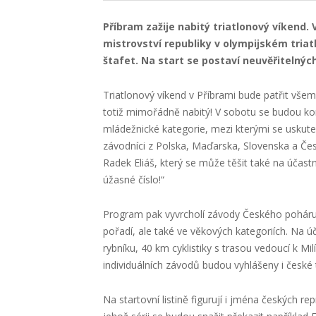
Příbram zažije nabitý triatlonový víkend
mistrovství republiky v olympijském triat
štafet. Na start se postaví neuvěřitelnýc
Triatlonový víkend v Příbrami bude patřit vše
totiž mimořádně nabitý! V sobotu se budou kon
mládežnické kategorie, mezi kterými se uskute
závodníci z Polska, Maďarska, Slovenska a Česk
Radek Eliáš, který se může těšit také na účastn
úžasné číslo!“
Program pak vyvrcholí závody Českého poháru v
pořadí, ale také ve věkových kategoriích. Na 
rybníku, 40 km cyklistiky s trasou vedoucí k M
individuálních závodů budou vyhlášeny i české t
Na startovní listině figurují i jména českých re