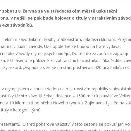
. V sobotu 8. června se ve středočeském městě uskuteční
lonu, v neděli se pak bude bojovat o tituly v atraktivním závod
h 420 závodníků.
m – elitním závodníkům, hobby triatlonistům, mládeži i klubům. Progra
at individuální závody. Už dopoledne se budou na tratě vydávat
ční také Závody olympijských nadějí. „Do těchto závodů se zapojují
a. Přihlášeno je přibližně 70 zahraničních účastníků,“ říká ředitel zá
ický rekord. „Vypadá to, že se na start postaví asi 420 účastníků, což 
 olympijském a sprint triatlonu a mistrovstvím republiky v absolutn
účastníky těchto závodů čekají distance – 1500 metrů plavání ve Velk
ilínu a 10 kilometrů po břehu Nového rybníka. Zajímavostí je, že na zá
ituly v kategorii týmů.
prezentantů. O třetí pohárové vítězství v této sezoně se pokusí Jan Vol