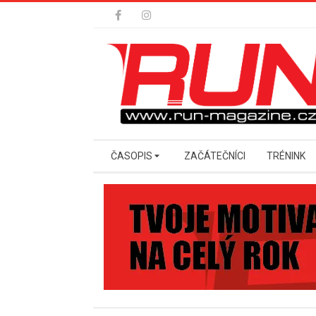
Skip
to
content
Secondary
ČASOPIS
ZAČÁTEČNÍCI
TRÉNINK
Navigation
Menu