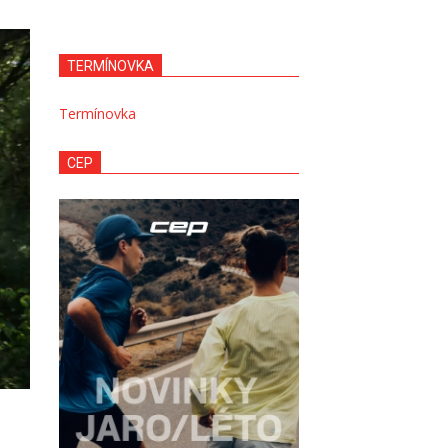
TERMÍNOVKA
Termínovka
CEP