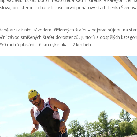
Filip Václavík, Lukáš Kočař, nebo třeba Radim Grebík. V kategorii žen s
islová, pro kterou to bude letošní první pohárový start, Lenka Švecová
ně atraktivním závodem tříčlenných štafet – nejprve půjdou na star
teční závod smíšených štafet dorostenců, juniorů a dospělých kategori
250 metrů plavání – 6 km cyklistika – 2 km běh.