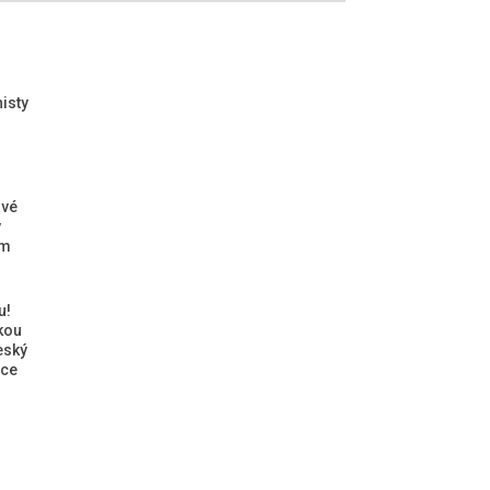
isty
ové
ý
ým
u!
kou
eský
ice