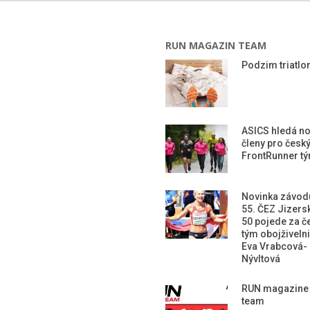
RUN MAGAZIN TEAM
Podzim triatlon
ASICS hledá n
členy pro česk
FrontRunner t
Novinka závod
55. ČEZ Jizers
50 pojede za č
tým obojživeln
Eva Vrabcová-
Nývltová
RUN magazine
team