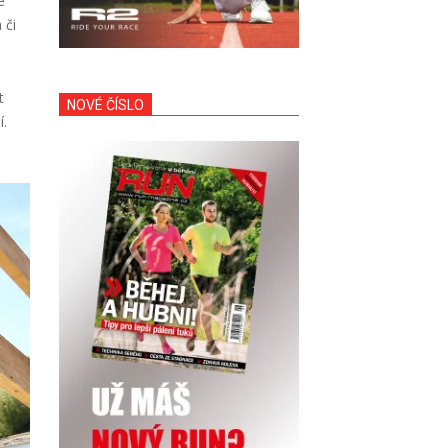
e
 či
t
NOVÉ ČÍSLO
í.