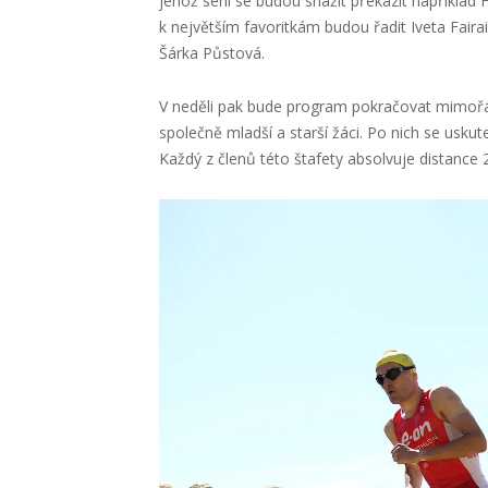
jehož sérii se budou snažit překazit například 
k největším favoritkám budou řadit Iveta Faira
Šárka Půstová.
V neděli pak bude program pokračovat mimořád
společně mladší a starší žáci. Po nich se usku
Každý z členů této štafety absolvuje distance 