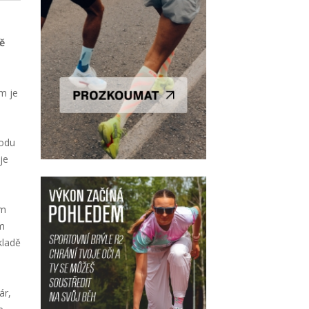
ě
m je
vodu
je
ím
ém
kladě
ár,