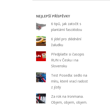
07
NEJLEPŠÍ PŘÍSPĚVKY
6 tipů, jak zatočit s
plantární fasciitidou
6 jídel pro zklidnění
žaludku
Předplaťte si časopis
RUN v Česku i na
Slovensku
Test Posedla: sedlo na
míru, které vrací radost
z jízdy
Za rok na Ironmana.
Objem, objem, objem.