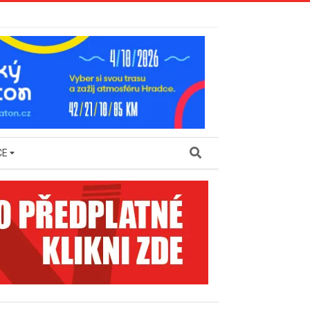
Search
CE