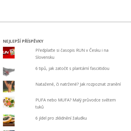
2015-
02-
27
NEJLEPŠÍ PŘÍSPĚVKY
Předplaťte si časopis RUN v Česku i na
Slovensku
6 tipů, jak zatočit s plantární fasciitidou
Natažené, či natržené? Jak rozpoznat zranění
PUFA nebo MUFA? Malý průvodce světem
tuků
6 jídel pro zklidnění žaludku