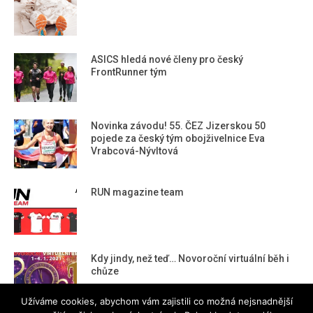
ASICS hledá nové členy pro český
FrontRunner tým
Novinka závodu! 55. ČEZ Jizerskou 50
pojede za český tým obojživelnice Eva
Vrabcová-Nývltová
RUN magazine team
Kdy jindy, než teď… Novoroční virtuální běh i
chůze
Užíváme cookies, abychom vám zajistili co možná nejsnadnější