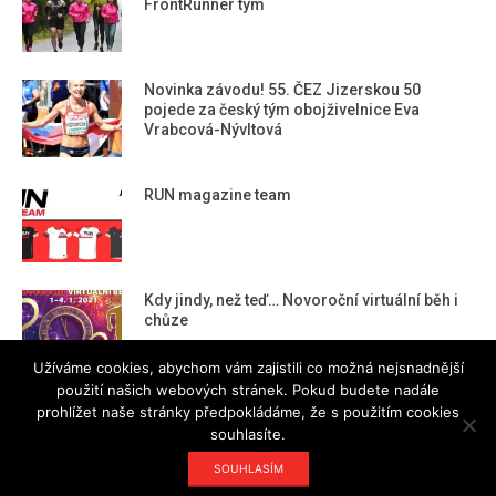
FrontRunner tým
Novinka závodu! 55. ČEZ Jizerskou 50
pojede za český tým obojživelnice Eva
Vrabcová-Nývltová
RUN magazine team
Kdy jindy, než teď… Novoroční virtuální běh i
chůze
Užíváme cookies, abychom vám zajistili co možná nejsnadnější
použití našich webových stránek. Pokud budete nadále
prohlížet naše stránky předpokládáme, že s použitím cookies
souhlasíte.
Designed using
Magazine Hoot
. Powered by
WordPress
.
SOUHLASÍM