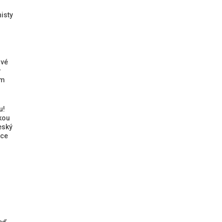
isty
ové
ý
ým
u!
kou
eský
ice