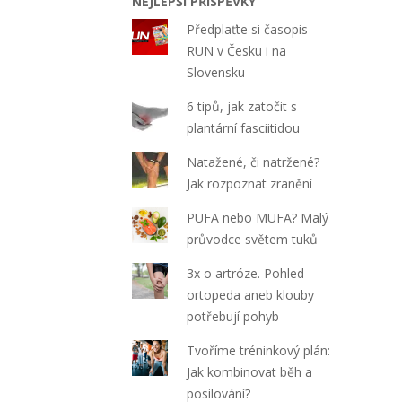
NEJLEPŠÍ PŘÍSPĚVKY
Předplaťte si časopis
RUN v Česku i na
Slovensku
6 tipů, jak zatočit s
plantární fasciitidou
Natažené, či natržené?
Jak rozpoznat zranění
PUFA nebo MUFA? Malý
průvodce světem tuků
3x o artróze. Pohled
ortopeda aneb klouby
potřebují pohyb
Tvoříme tréninkový plán:
Jak kombinovat běh a
posilování?