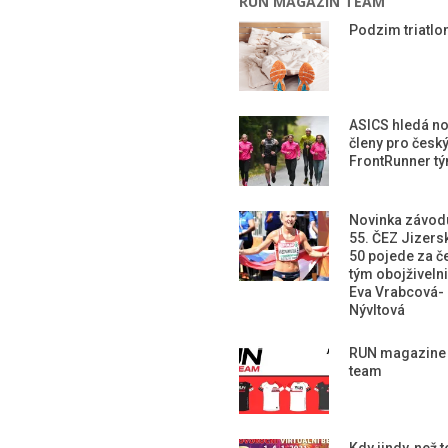
RUN MAGAZIN TEAM
Podzim triatlon
ASICS hledá n
členy pro česk
FrontRunner t
Novinka závod
55. ČEZ Jizers
50 pojede za č
tým obojživeln
Eva Vrabcová-
Nývltová
RUN magazine
team