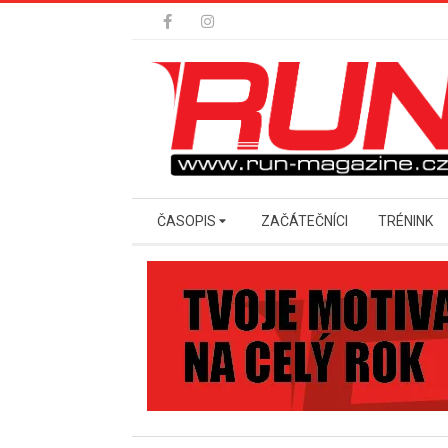
Skip
to
content
Secondary
ČASOPIS
ZAČÁTEČNÍCI
TRÉNINK
Navigation
Menu