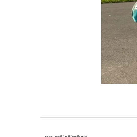
2022-
08-
08