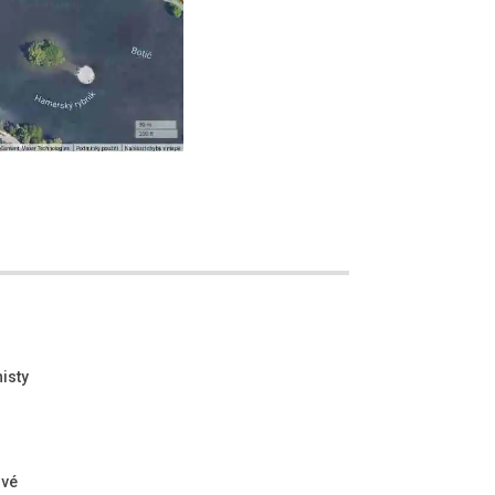
isty
ové