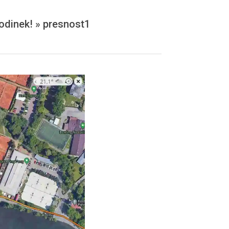
odinek! »
presnost1