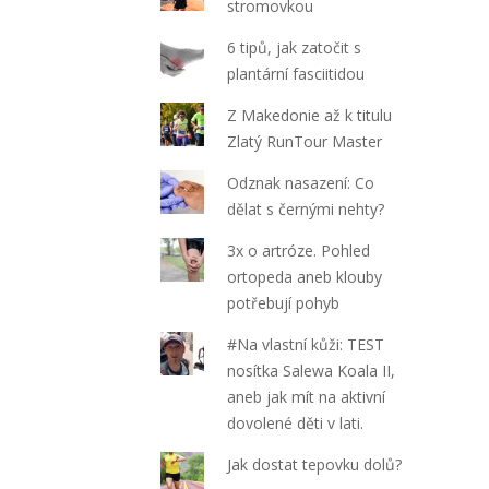
stromovkou
6 tipů, jak zatočit s
plantární fasciitidou
Z Makedonie až k titulu
Zlatý RunTour Master
Odznak nasazení: Co
dělat s černými nehty?
3x o artróze. Pohled
ortopeda aneb klouby
potřebují pohyb
#Na vlastní kůži: TEST
nosítka Salewa Koala II,
aneb jak mít na aktivní
dovolené děti v lati.
Jak dostat tepovku dolů?