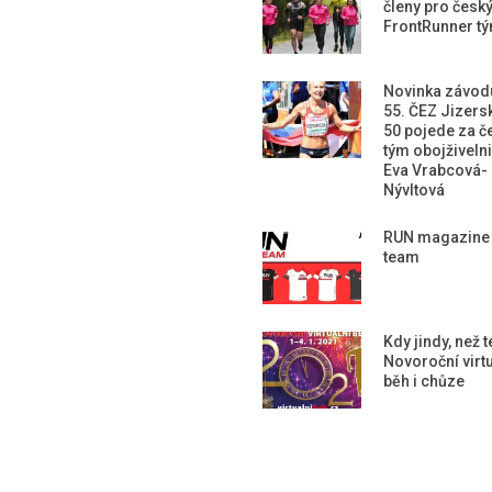
členy pro česk
FrontRunner t
Novinka závod
55. ČEZ Jizers
50 pojede za č
tým obojživeln
Eva Vrabcová-
Nývltová
RUN magazine
team
Kdy jindy, než 
Novoroční virtu
běh i chůze