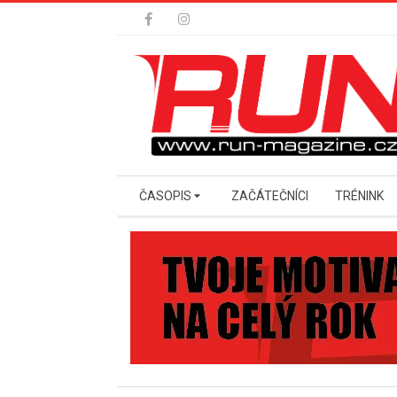
Skip
to
content
Secondary
ČASOPIS
ZAČÁTEČNÍCI
TRÉNINK
Navigation
Menu