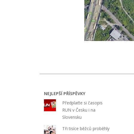
2022-
08-
23
NEJLEPŠÍ PŘÍSPĚVKY
Předplaťte si časopis
RUN v Česku i na
Slovensku
Tři tisíce běžců proběhly