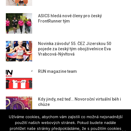
ASICS hledá nové členy pro český
FrontRunner tým
Novinka závodu! 55. ČEZ Jizerskou 50
pojede za český tým obojživelnice Eva
Vrabcová-Nývltová
RUN magazine team
Kdy jindy, než teď… Novoroční virtuální běh i
chůze
Užíváme cookies, abychom vám zajistili co možná nejsnadnější
použití našich webových stránek. Pokud budete nadále
prohlížet naše stránky předpokládáme, že s použitím cookies