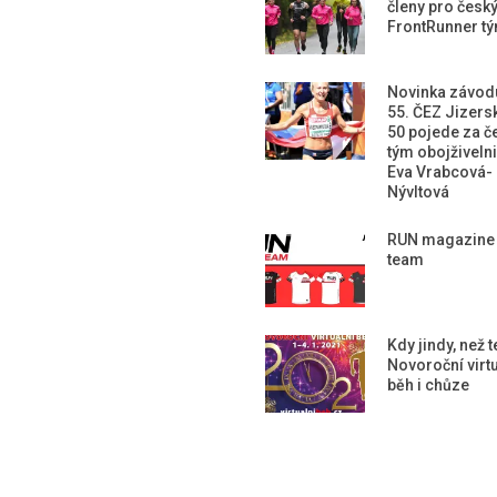
členy pro česk
FrontRunner t
Novinka závod
55. ČEZ Jizers
50 pojede za č
tým obojživeln
Eva Vrabcová-
Nývltová
RUN magazine
team
Kdy jindy, než 
Novoroční virtu
běh i chůze