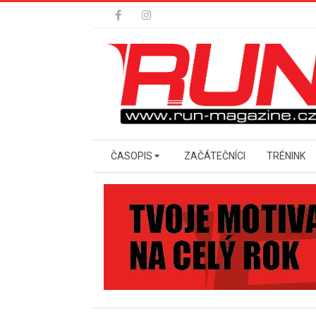
Skip
to
content
Secondary
ČASOPIS
ZAČÁTEČNÍCI
TRÉNINK
Navigation
Menu