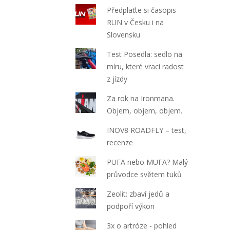
Předplaťte si časopis
RUN v Česku i na
Slovensku
Test Posedla: sedlo na
míru, které vrací radost
z jízdy
Za rok na Ironmana.
Objem, objem, objem.
INOV8 ROADFLY – test,
recenze
PUFA nebo MUFA? Malý
průvodce světem tuků
Zeolit: zbaví jedů a
podpoří výkon
3x o artróze - pohled