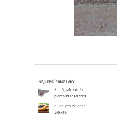
2022-
11-
01
NEJLEPŠÍ PŘÍSPĚVKY
6 tipů, jak zatočit s
plantární fasciitidou
6 jídel pro zklidnění
žaludku