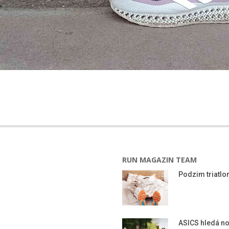
RUN MAGAZIN TEAM
Podzim triatlon
ASICS hledá n