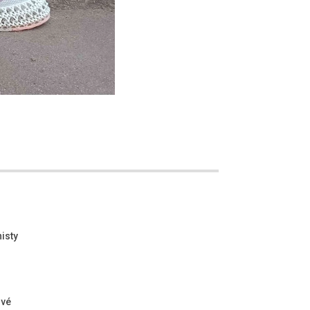
isty
ové