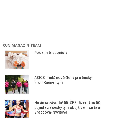
RUN MAGAZIN TEAM
Podzim triatlonisty
ASICS hledá nové členy pro český
FrontRunner tým
Novinka závodu! 55. ČEZ Jizerskou 50
pojede za český tým obojživelnice Eva
Vrabcová-Nývltová