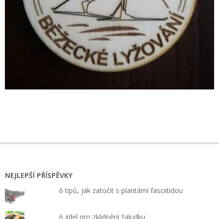
2021-
02-
02
NEJLEPŠÍ PŘÍSPĚVKY
6 tipů, jak zatočit s plantární fasciitidou
6 jídel pro zklidnění žaludku