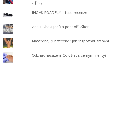
z jízdy
INOV8 ROADFLY – test, recenze
Zeolit: zbaví jedů a podpoří výkon
Natažené, či natržené? Jak rozpoznat zranění
Odznak nasazení: Co dělat s černými nehty?