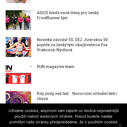
ASICS hledá nové členy pro český
FrontRunner tým
Novinka závodu! 55. ČEZ Jizerskou 50
pojede za český tým obojživelnice Eva
Vrabcová-Nývltová
RUN magazine team
Kdy jindy, než teď… Novoroční virtuální běh i
chůze
Užíváme cookies, abychom vám zajistili co možná nejsnadnější
použití našich webových stránek. Pokud budete nadále
prohlížet naše stránky předpokládáme, že s použitím cookies