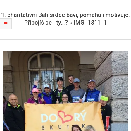
1. charitativní Běh srdce baví, pomáhá i motivuje.
Připojíš se i ty…? »
IMG_1811_1