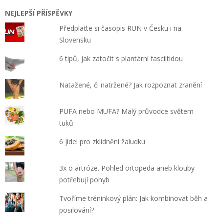
NEJLEPŠÍ PŘÍSPĚVKY
Předplaťte si časopis RUN v Česku i na
Slovensku
6 tipů, jak zatočit s plantární fasciitidou
Natažené, či natržené? Jak rozpoznat zranění
PUFA nebo MUFA? Malý průvodce světem
tuků
6 jídel pro zklidnění žaludku
3x o artróze. Pohled ortopeda aneb klouby
potřebují pohyb
Tvoříme tréninkový plán: Jak kombinovat běh a
posilování?