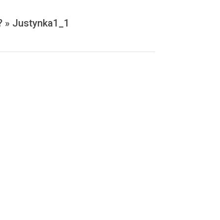
? »
Justynka1_1