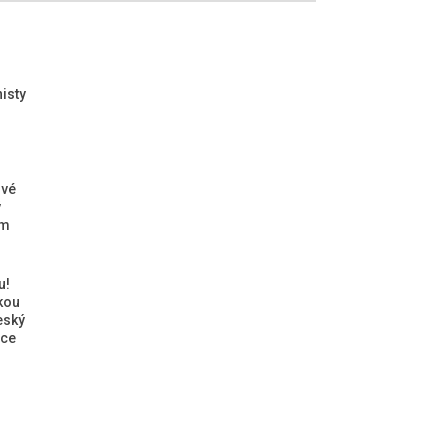
isty
ové
ý
ým
u!
kou
eský
ice