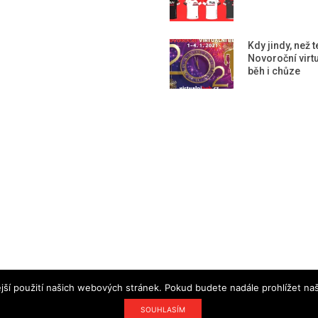
Kdy jindy, než 
Novoroční virtu
běh i chůze
jší použití našich webových stránek. Pokud budete nadále prohlížet naš
Designed using
Magazine Hoot
. Powered by
WordPress
.
SOUHLASÍM