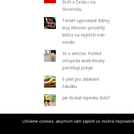
RUN v Česku i na
Slovensku
Téměř vyprodané Běhej
lesy Klínovec prověřily
běžce na nejtěžší trati
seriálu
3x o artróze. Pohled
ortopeda aneb klouby
potřebují pohyb
6 jídel pro zklidnění
žaludku
Jak dostat tepovku dolů?
Užíváme cookies, abychom vám zajistili co možná nejsnadně