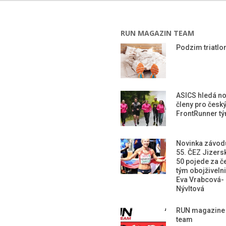
RUN MAGAZIN TEAM
Podzim triatlon
ASICS hledá n
členy pro česk
FrontRunner t
Novinka závod
55. ČEZ Jizers
50 pojede za č
tým obojživeln
Eva Vrabcová-
Nývltová
RUN magazine
team