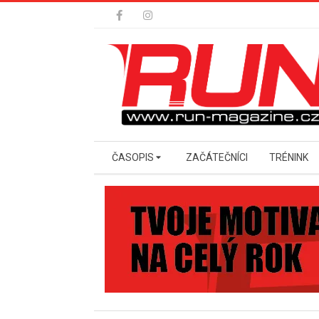
Skip
to
content
Secondary
ČASOPIS
ZAČÁTEČNÍCI
TRÉNINK
Navigation
Menu