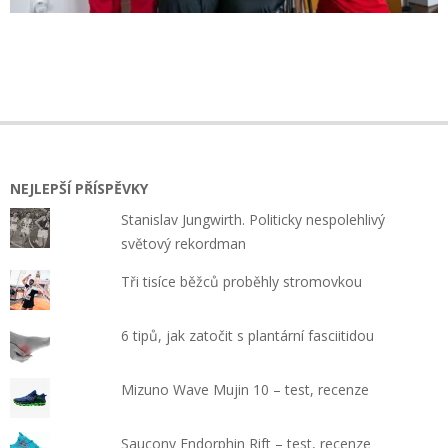
2020-
09-
17
NEJLEPŠÍ PŘÍSPĚVKY
Stanislav Jungwirth. Politicky nespolehlivý
světový rekordman
Tři tisíce běžců proběhly stromovkou
6 tipů, jak zatočit s plantární fasciitidou
Mizuno Wave Mujin 10 – test, recenze
Saucony Endorphin Rift – test, recenze