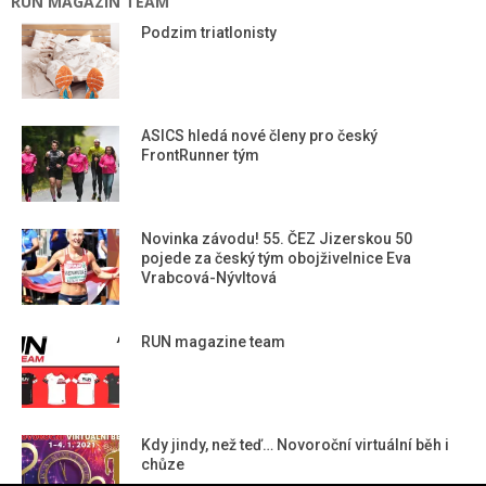
RUN MAGAZIN TEAM
Podzim triatlonisty
ASICS hledá nové členy pro český
FrontRunner tým
Novinka závodu! 55. ČEZ Jizerskou 50
pojede za český tým obojživelnice Eva
Vrabcová-Nývltová
RUN magazine team
Kdy jindy, než teď… Novoroční virtuální běh i
chůze