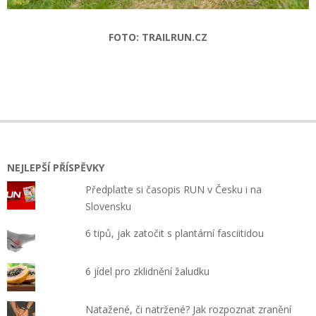
FOTO: TRAILRUN.CZ
2019-
05-
07
NEJLEPŠÍ PŘÍSPĚVKY
Předplaťte si časopis RUN v Česku i na
Slovensku
6 tipů, jak zatočit s plantární fasciitidou
6 jídel pro zklidnění žaludku
Natažené, či natržené? Jak rozpoznat zranění