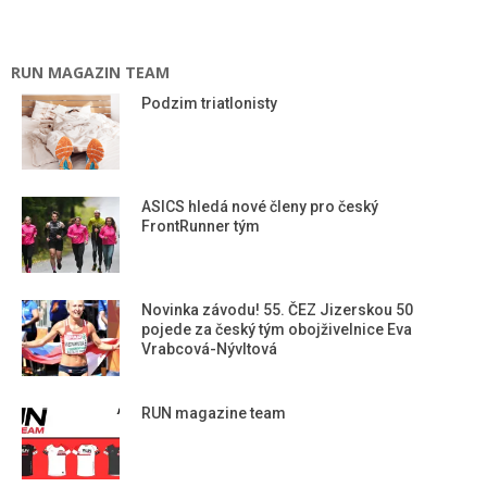
RUN MAGAZIN TEAM
Podzim triatlonisty
ASICS hledá nové členy pro český
FrontRunner tým
Novinka závodu! 55. ČEZ Jizerskou 50
pojede za český tým obojživelnice Eva
Vrabcová-Nývltová
RUN magazine team