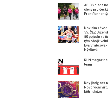
ASICS hledá n
členy pro česk
FrontRunner t
Novinka závod
55. ČEZ Jizers
50 pojede za č
tým obojživeln
Eva Vrabcová-
Nývltová
RUN magazine
team
Kdy jindy, než 
Novoroční virtu
běh i chůze