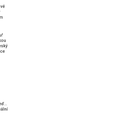
ové
ý
ým
u!
kou
eský
ice
teď…
ální