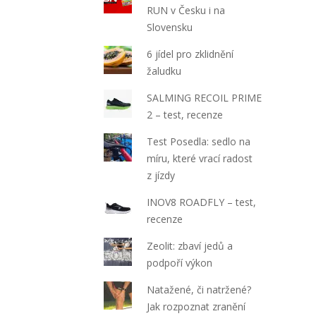
RUN v Česku i na
Slovensku
6 jídel pro zklidnění
žaludku
SALMING RECOIL PRIME
2 – test, recenze
Test Posedla: sedlo na
míru, které vrací radost
z jízdy
INOV8 ROADFLY – test,
recenze
Zeolit: zbaví jedů a
podpoří výkon
Natažené, či natržené?
Jak rozpoznat zranění