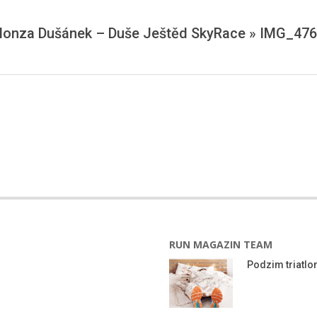
onza Dušánek – Duše Ještěd SkyRace »
IMG_476
RUN MAGAZIN TEAM
Podzim triatlon