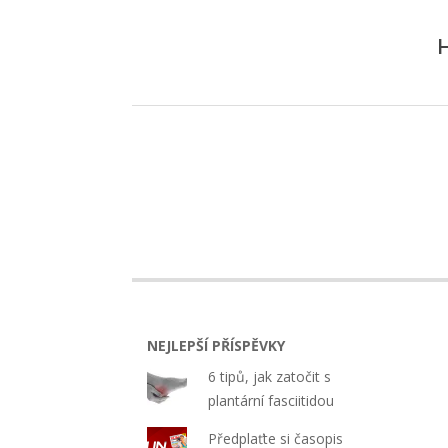
H
2018-
02-
13
NEJLEPŠÍ PŘÍSPĚVKY
6 tipů, jak zatočit s
plantární fasciitidou
Předplaťte si časopis