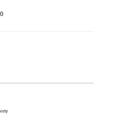
0
isty