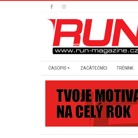
Skip
to
content
Secondary
ČASOPIS
ZAČÁTEČNÍCI
TRÉNINK
Navigation
Menu