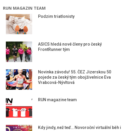
RUN MAGAZIN TEAM
Podzim triatlonisty
ASICS hledá nové členy pro český
FrontRunner tým
Novinka závodu! 55. ČEZ Jizerskou 50
pojede za český tým obojživelnice Eva
Vrabcová-Nývltová
RUN magazine team
Kdy jindy, než teď… Novoroční virtuální běh i