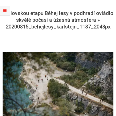
Královskou etapu Běhej lesy v podhradí ovládlo
skvělé počasí a úžasná atmosféra »
20200815_behejlesy_karlstejn_1187_2048px