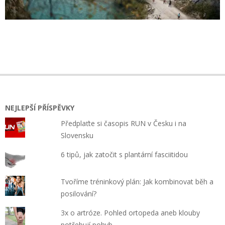
2020-
08-
15
NEJLEPŠÍ PŘÍSPĚVKY
Předplaťte si časopis RUN v Česku i na
Slovensku
6 tipů, jak zatočit s plantární fasciitidou
Tvoříme tréninkový plán: Jak kombinovat běh a
posilování?
3x o artróze. Pohled ortopeda aneb klouby
potřebují pohyb