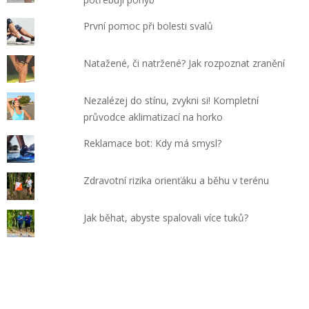
První pomoc při bolesti svalů
Natažené, či natržené? Jak rozpoznat zranění
Nezalézej do stínu, zvykni si! Kompletní
průvodce aklimatizací na horko
Reklamace bot: Kdy má smysl?
Zdravotní rizika orienťáku a běhu v terénu
Jak běhat, abyste spalovali více tuků?