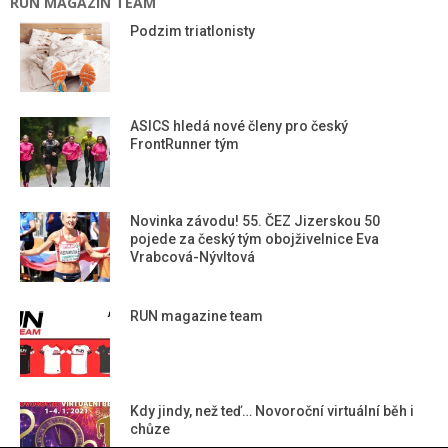
RUN MAGAZIN TEAM
Podzim triatlonisty
ASICS hledá nové členy pro český
FrontRunner tým
Novinka závodu! 55. ČEZ Jizerskou 50
pojede za český tým obojživelnice Eva
Vrabcová-Nývltová
RUN magazine team
Kdy jindy, než teď… Novoroční virtuální běh i
chůze