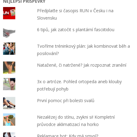
NEJLEPŠÍ PŘÍSPĚVKY
Předplaťte si časopis RUN v Česku i na
Slovensku
6 tipů, jak zatočit s plantární fasciitidou
Tvoříme tréninkový plán: Jak kombinovat běh a
posilování?
Natažené, či natržené? Jak rozpoznat zranění
3x o artróze. Pohled ortopeda aneb klouby
potřebují pohyb
První pomoc při bolesti svalů
Nezalézej do stínu, zvykni si! Kompletní
průvodce aklimatizací na horko
Reklamace bot: Kdy má smysl?