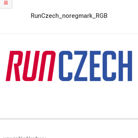
RunCzech_noregmark_RGB
2018-
05-
09