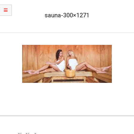
sauna-300×1271
2015-
02-
27