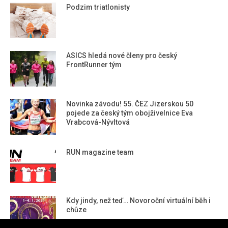
Podzim triatlonisty
ASICS hledá nové členy pro český
FrontRunner tým
Novinka závodu! 55. ČEZ Jizerskou 50
pojede za český tým obojživelnice Eva
Vrabcová-Nývltová
RUN magazine team
Kdy jindy, než teď… Novoroční virtuální běh i
chůze