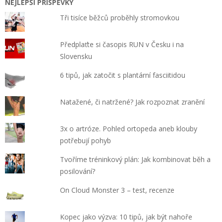
NEJLEPŠÍ PŘÍSPĚVKY
Tři tisíce běžců proběhly stromovkou
Předplaťte si časopis RUN v Česku i na
Slovensku
6 tipů, jak zatočit s plantární fasciitidou
Natažené, či natržené? Jak rozpoznat zranění
3x o artróze. Pohled ortopeda aneb klouby
potřebují pohyb
Tvoříme tréninkový plán: Jak kombinovat běh a
posilování?
On Cloud Monster 3 – test, recenze
Kopec jako výzva: 10 tipů, jak být nahoře