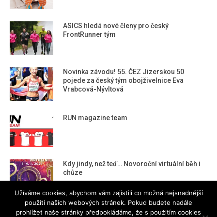
ASICS hledá nové členy pro český
FrontRunner tým
Novinka závodu! 55. ČEZ Jizerskou 50
pojede za český tým obojživelnice Eva
Vrabcová-Nývltová
RUN magazine team
Kdy jindy, než teď… Novoroční virtuální běh i
chůze
Užíváme cookies, abychom vám zajistili co možná nejsnadnější
použití našich webových stránek. Pokud budete nadále
prohlížet naše stránky předpokládáme, že s použitím cookies