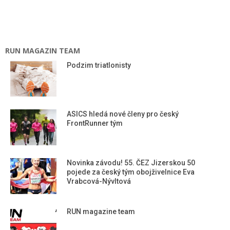
RUN MAGAZIN TEAM
Podzim triatlonisty
ASICS hledá nové členy pro český
FrontRunner tým
Novinka závodu! 55. ČEZ Jizerskou 50
pojede za český tým obojživelnice Eva
Vrabcová-Nývltová
RUN magazine team