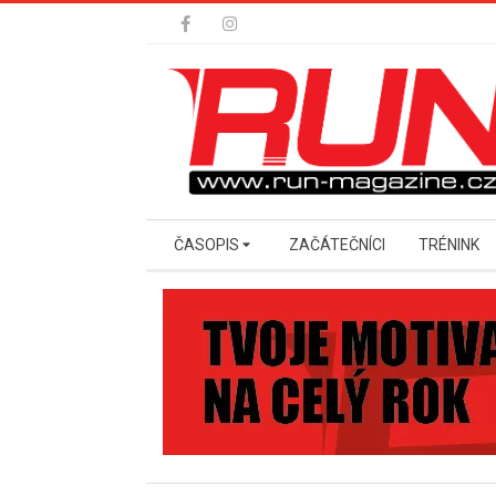
Skip
to
content
Secondary
ČASOPIS
ZAČÁTEČNÍCI
TRÉNINK
Navigation
Menu