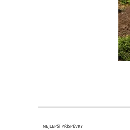
2024-
08-
20
NEJLEPŠÍ PŘÍSPĚVKY