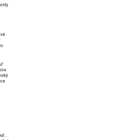
isty
ové
ý
ým
u!
kou
eský
ice
teď…