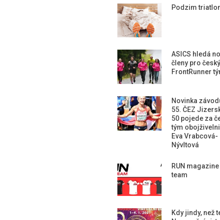
Podzim triatlon
ASICS hledá n
členy pro česk
FrontRunner t
Novinka závod
55. ČEZ Jizers
50 pojede za č
tým obojživeln
Eva Vrabcová-
Nývltová
RUN magazine
team
Kdy jindy, než 