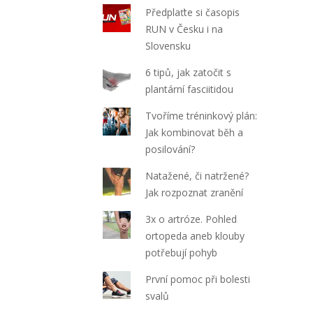
Předplaťte si časopis
RUN v Česku i na
Slovensku
6 tipů, jak zatočit s
plantární fasciitidou
Tvoříme tréninkový plán:
Jak kombinovat běh a
posilování?
Natažené, či natržené?
Jak rozpoznat zranění
3x o artróze. Pohled
ortopeda aneb klouby
potřebují pohyb
První pomoc při bolesti
svalů