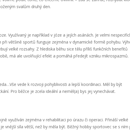
namoženým svalům druhý den.
oze. Využívaný je například v józe a jejích asánách. Je velmi nespecific
ž ten při většině sportů funguje zejména v dynamické formě pohybu. Vý
ují velké rozsahy. Z hlediska běhu sice tělu příliš funkčních benefitů
sobě, má ale uvolňující efekt a pomáhá předejít vzniku mikrospazmů.
da…Vše vede k rozvoji pohyblivosti a lepší koordinaci. Měl by být
ání. Pro běžce je zcela ideální a neměl(a) bys jej vynechávat.
hojně využíván zejména v rehabilitaci po úrazu či operaci. Přináší velké
je vnější síla větší, než by měla být. Běžný hobby sportovec se s ním p