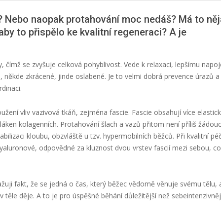
? Nebo naopak protahování moc nedáš? Má to něj
by to přispělo ke kvalitní regeneraci? A je
y, čímž se zvyšuje celková pohyblivost. Vede k relaxaci, lepšímu napoj
né, někde zkrácené, jinde oslabené. Je to velmi dobrá prevence úrazů a
rdinaci.
ení vliv vazivová tkáň, zejména fascie. Fascie obsahují více elastic
vláken kolagenních. Protahování šlach a vazů přitom není příliš žádouc
bilizaci kloubu, obzvláště u tzv. hypermobilních běžců. Při kvalitní péč
yaluronové, odpovědné za kluznost dvou vrstev fascií mezi sebou, co
ažuji fakt, že se jedná o čas, který běžec vědomě věnuje svému tělu, a
 těle děje. A to je pro úspěšné běhání důležitější než sebeintenzivněj