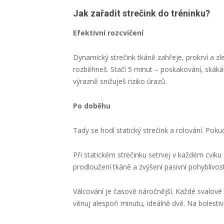
Jak zařadit strečink do tréninku?
Efektivní rozcvičení
Dynamický strečink tkáně zahřeje, prokrví a zl
rozběhneš. Stačí 5 minut – poskakování, skáká
výrazně snižuješ riziko úrazů.
Po doběhu
Tady se hodí statický strečink a rolování. Poku
Při statickém strečinku setrvej v každém cviku
prodloužení tkáně a zvýšení pasivní pohyblivost
Válcování je časově náročnější. Každé svalové s
věnuj alespoň minutu, ideálně dvě. Na bolestiv