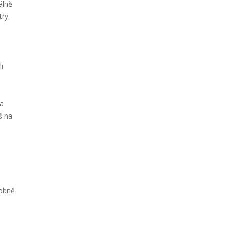
álně
ry.
i
 a
š na
sobně