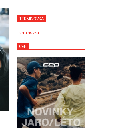
TERMÍNOVKA
Termínovka
CEP