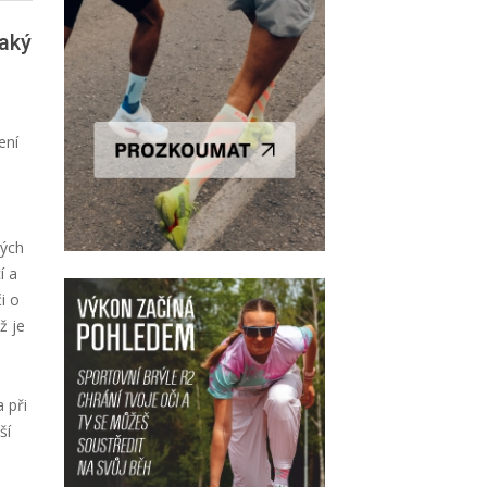
aký
ení
kých
í a
i o
ž je
 při
ší