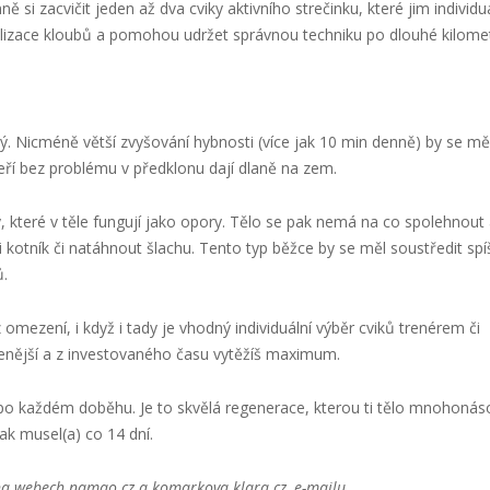
si zacvičit jeden až dva cviky aktivního strečinku, které jim individu
abilizace kloubů a pomohou udržet správnou techniku po dlouhé kilomet
. Nicméně větší zvyšování hybnosti (více jak 10 min denně) by se měl
kteří bez problému v předklonu dají dlaně na zem.
y, které v těle fungují jako opory. Tělo se pak nemá na co spolehnout
kotník či natáhnout šlachu. Tento typ běžce by se měl soustředit spí
ů.
omezení, i když i tady je vhodný individuální výběr cviků trenérem či
enější a z investovaného času vytěžíš maximum.
ě po každém doběhu. Je to skvělá regenerace, kterou ti tělo mnohoná
ak musel(a) co 14 dní.
e na webech namao.cz a komarkova.klara.cz, e-mailu