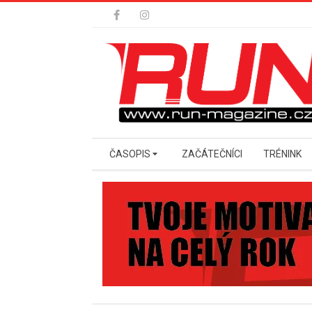
Skip
to
content
Secondary
ČASOPIS
ZAČÁTEČNÍCI
TRÉNINK
Navigation
Menu