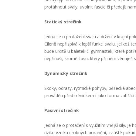
protáhnout svaly, uvolnit fascie či předejít 
Statický strečink
Jedná se o protažení svalu a držení v krajní pol
Cíleně nepřispívá k lepší funkci svalu, jeliko
bude určitě u baletek či gymnastek, které potřeb
nepřináší, kromě času, který při něm věnuješ 
Dynamický strečink
Skoky, odrazy, rytmické pohyby, běžecká abece
prováděn před tréninkem i jako forma zahřátí tk
Pasivní strečink
Jedná se o protažení s využitím vnější síly. Je 
riziko vzniku drobných poranění, zvláště pokud 