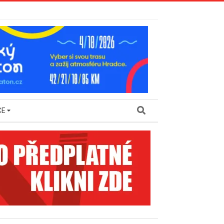
Search
CE