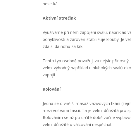
nesetká.
Aktivní strečink
Využíváme při něm zapojení svalu, například ve
pohyblivosti a zároveň stabilizuje klouby. Je v
zda si dá nohu za krk.
Tento typ osobně považuji za nejvíc přínosný.
velmi výhodný například u hlubokých svalů okol
zapojit.
Rolování
Jedná se o vnější masáž vazivových tkání (zej
mezi vrstvami fascií. Ta je velmi důležitá pro 
Rolováním se až po určité době začne vyplavov
velmi důležité u válcování nespěchat.