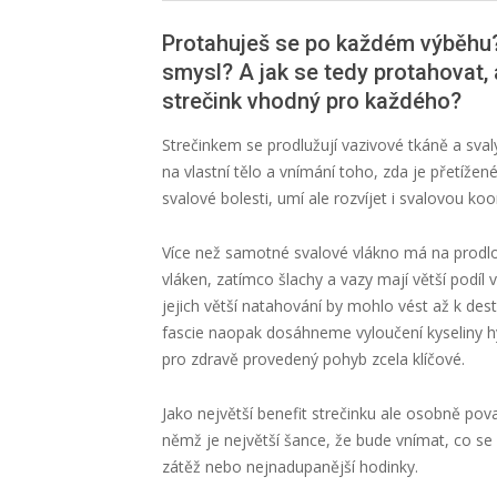
Protahuješ se po každém výběhu
smysl? A jak se tedy protahovat, a
strečink vhodný pro každého?
Strečinkem se prodlužují vazivové tkáně a sval
na vlastní tělo a vnímání toho, zda je přetíže
svalové bolesti, umí ale rozvíjet i svalovou koo
Více než samotné svalové vlákno má na prodlouž
vláken, zatímco šlachy a vazy mají větší podíl 
jejich větší natahování by mohlo vést až k desta
fascie naopak dosáhneme vyloučení kyseliny h
pro zdravě provedený pohyb zcela klíčové.
Jako největší benefit strečinku ale osobně pov
němž je největší šance, že bude vnímat, co se v
zátěž nebo nejnadupanější hodinky.