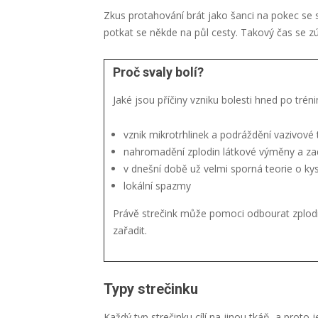
Zkus protahování brát jako šanci na pokec se
potkat se někde na půl cesty. Takový čas se zú
Proč svaly bolí?
Jaké jsou příčiny vzniku bolesti hned po tré
vznik mikrotrhlinek a podráždění vazivové
nahromadění zplodin látkové výměny a za
v dnešní době už velmi sporná teorie o ky
lokální spazmy
Právě strečink může pomoci odbourat zplodin
zařadit.
Typy strečinku
Každý typ strečinku cílí na jinou tkáň, a proto