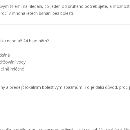
 svým tělem, na hledání, co jeden od druhého potřebujete, a možnost
ročí v mnoha letech běhání bez bolestí.
ninku nebo až 24 h po něm?
 tkáně
držování vody
selině mléčné
y a předejít lokálním bolestivým spazmům. To je další důvod, proč j
 je volíme podle toho, co chceme ovlivnit – zda se zahřát, rozhýbat klo