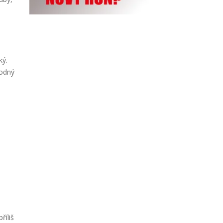
ký.
hodný
říliš