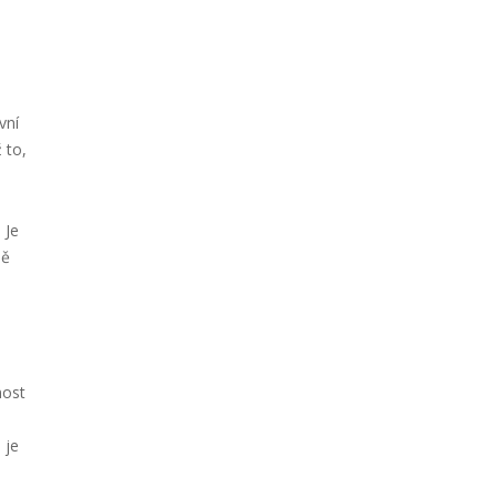
vní
 to,
 Je
ně
nost
.
 je