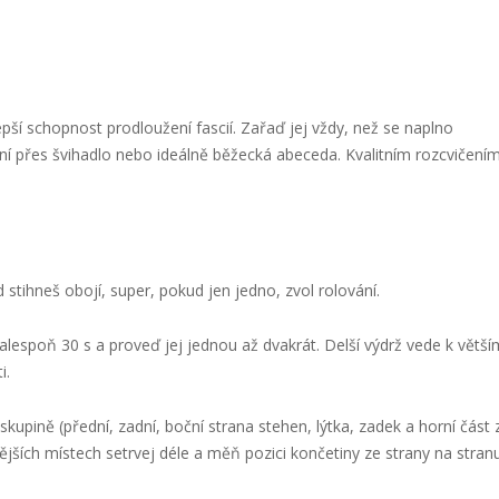
epší schopnost prodloužení fascií. Zařaď jej vždy, než se naplno
ní přes švihadlo nebo ideálně běžecká abeceda. Kvalitním rozcvičení
d stihneš obojí, super, pokud jen jedno, zvol rolování.
 alespoň 30 s a proveď jej jednou až dvakrát. Delší výdrž vede k větš
i.
kupině (přední, zadní, boční strana stehen, lýtka, zadek a horní část 
ějších místech setrvej déle a měň pozici končetiny ze strany na stranu