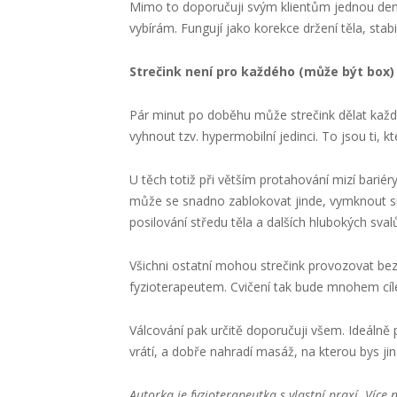
Mimo to doporučuji svým klientům jednou denně 
vybírám. Fungují jako korekce držení těla, st
Strečink není pro každého (může být box)
Pár minut po doběhu může strečink dělat každý
vyhnout tzv. hypermobilní jedinci. To jsou ti, 
U těch totiž při větším protahování mizí bariér
může se snadno zablokovat jinde, vymknout si 
posilování středu těla a dalších hlubokých sval
Všichni ostatní mohou strečink provozovat bez 
fyzioterapeutem. Cvičení tak bude mnohem cíl
Válcování pak určitě doporučuji všem. Ideáln
vrátí, a dobře nahradí masáž, na kterou bys jin
Autorka je fyzioterapeutka s vlastní praxí. Víc