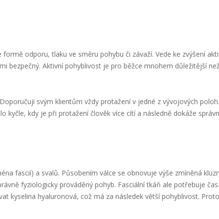
 formě odporu, tlaku ve směru pohybu či závaží. Vede ke zvýšení akti
elmi bezpečný. Aktivní pohyblivost je pro běžce mnohem důležitější než
 Doporučuji svým klientům vždy protažení v jedné z vývojových poloh.
o kyčle, kdy je při protažení člověk více cítí a následně dokáže správ
ména fascií) a svalů. Působením válce se obnovuje výše zmíněná kluz
správně fyziologicky prováděný pohyb. Fasciální tkáň ale potřebuje čas
at kyselina hyaluronová, což má za následek větší pohyblivost. Proto