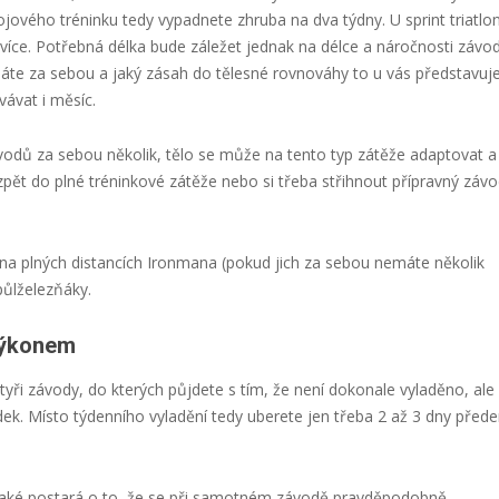
ového tréninku tedy vypadnete zhruba na dva týdny. U sprint triatlo
íce. Potřebná délka bude záležet jednak na délce a náročnosti závo
áte za sebou a jaký zásah do tělesné rovnováhy to u vás představuje
ávat i měsíc.
odů za sebou několik, tělo se může na tento typ zátěže adaptovat a 
pět do plné tréninkové zátěže nebo si třeba střihnout přípravný závo
na plných distancích Ironmana (pokud jich za sebou nemáte několik
půlželezňáky.
výkonem
 čtyři závody, do kterých půjdete s tím, že není dokonale vyladěno, ale
edek. Místo týdenního vyladění tedy uberete jen třeba 2 až 3 dny před
také postará o to, že se při samotném závodě pravděpodobně