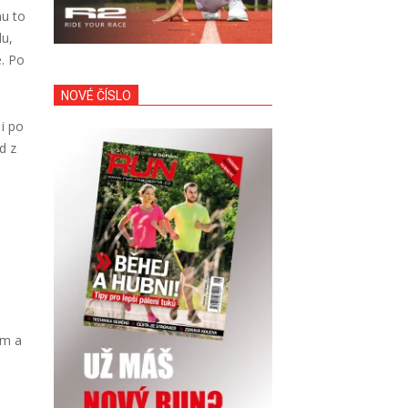
nu to
du,
. Po
NOVÉ ČÍSLO
i po
d z
em a