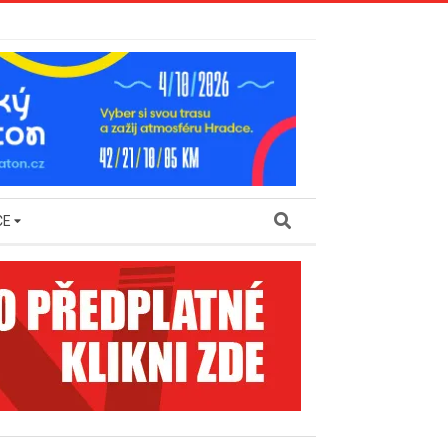
Search
CE