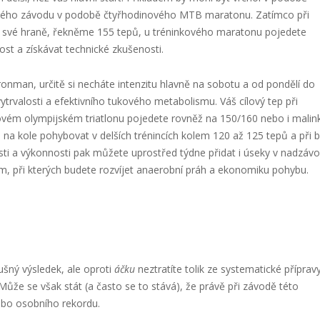
vného závodu v podobě čtyřhodinového MTB maratonu. Zatímco při
na své hraně, řekněme 155 tepů, u tréninkového maratonu pojedete
lost a získávat technické zkušenosti.
ronman, určitě si necháte intenzitu hlavně na sobotu a od pondělí do
ytrvalosti a efektivního tukového metabolismu. Váš cílový tep při
ovém olympijském triatlonu pojedete rovněž na 150/160 nebo i malin
 na kole pohybovat v delších trénincích kolem 120 až 125 tepů a při 
osti a výkonnosti pak můžete uprostřed týdne přidat i úseky v nadzávo
ům, při kterých budete rozvíjet anaerobní práh a ekonomiku pohybu.
ušný výsledek, ale oproti
áčku
neztratíte tolik ze systematické příprav
ůže se však stát (a často se to stává), že právě při závodě této
nebo osobního rekordu.