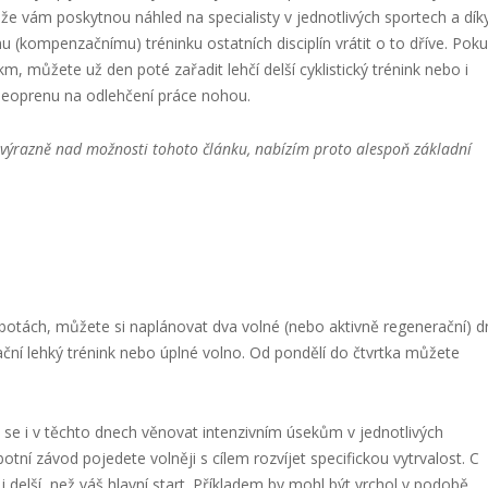
 že vám poskytnou náhled na specialisty v jednotlivých sportech a dík
 (kompenzačnímu) tréninku ostatních disciplín vrátit o to dříve. Poku
m, můžete už den poté zařadit lehčí delší cyklistický trénink nebo i
 neoprenu na odlehčení práce nohou.
e výrazně nad možnosti tohoto článku, nabízím proto alespoň základní
otách, můžete si naplánovat dva volné (nebo aktivně regenerační) d
ační lehký trénink nebo úplné volno. Od pondělí do čtvrtka můžete
e i v těchto dnech věnovat intenzivním úsekům v jednotlivých
tní závod pojedete volněji s cílem rozvíjet specifickou vytrvalost. C
delší, než váš hlavní start. Příkladem by mohl být vrchol v podobě