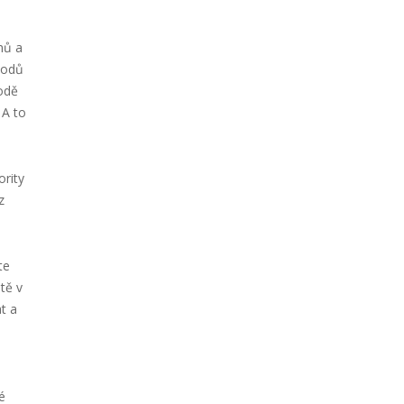
nů a
ávodů
odě
 A to
ority
z
te
tě v
t a
é