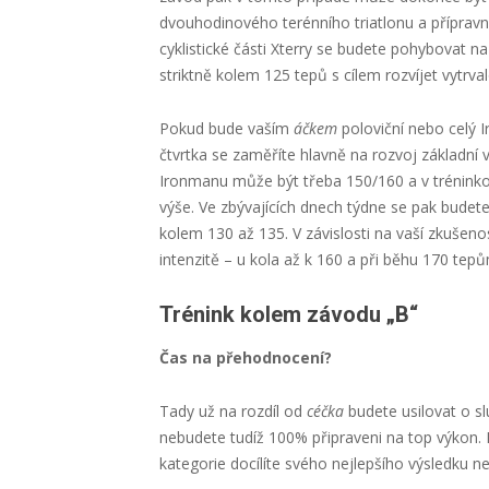
dvouhodinového terénního triatlonu a přípra
cyklistické části Xterry se budete pohybovat 
striktně kolem 125 tepů s cílem rozvíjet vytrva
Pokud bude vaším
áčkem
poloviční nebo celý I
čtvrtka se zaměříte hlavně na rozvoj základní v
Ironmanu může být třeba 150/160 a v trénink
výše. Ve zbývajících dnech týdne se pak budete
kolem 130 až 135. V závislosti na vaší zkušen
intenzitě – u kola až k 160 a při běhu 170 tep
Trénink kolem závodu „B“
Čas na přehodnocení?
Tady už na rozdíl od
céčka
budete usilovat o sl
nebudete tudíž 100% připraveni na top výkon. M
kategorie docílíte svého nejlepšího výsledku 