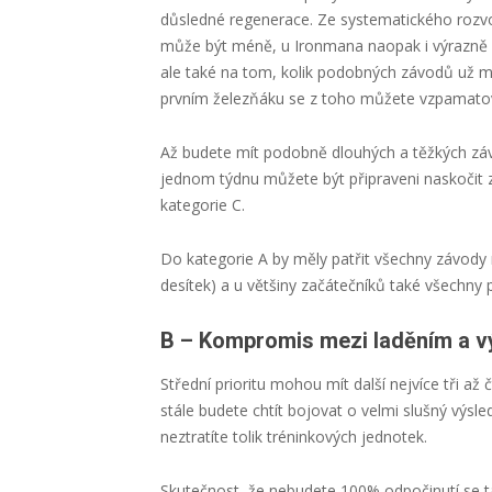
důsledné regenerace. Ze systematického rozvoj
může být méně, u Ironmana naopak i výrazně v
ale také na tom, kolik podobných závodů už m
prvním železňáku se z toho můžete vzpamatov
Až budete mít podobně dlouhých a těžkých záv
jednom týdnu můžete být připraveni naskočit z
kategorie C.
Do kategorie A by měly patřit všechny závody 
desítek) a u většiny začátečníků také všechny 
B – Kompromis mezi laděním a 
Střední prioritu mohou mít další nejvíce tři až
stále budete chtít bojovat o velmi slušný výsl
neztratíte tolik tréninkových jednotek.
Skutečnost, že nebudete 100% odpočinutí se 