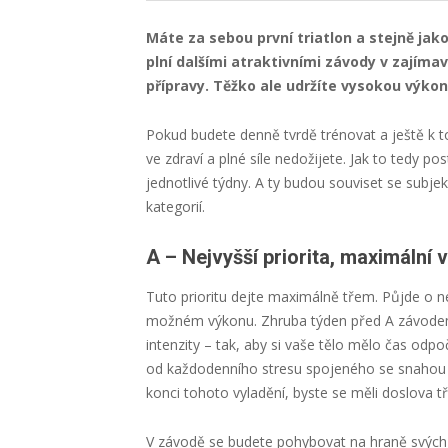
Máte za sebou první triatlon a stejně jako
plní dalšími atraktivními závody v zajímav
přípravy. Těžko ale udržíte vysokou výko
Pokud budete denně tvrdě trénovat a ještě k t
ve zdraví a plné síle nedožijete. Jak to tedy po
jednotlivé týdny. A ty budou souviset se subjekt
kategorií.
A – Nejvyšší priorita, maximální 
Tuto prioritu dejte maximálně třem. Půjde o nej
možném výkonu. Zhruba týden před A závodem 
intenzity – tak, aby si vaše tělo mělo čas odpo
od každodenního stresu spojeného se snahou v
konci tohoto vyladění, byste se měli doslova t
V závodě se budete pohybovat na hraně svých m