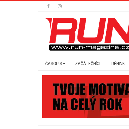
Skip
to
content
Secondary
ČASOPIS
ZAČÁTEČNÍCI
TRÉNINK
Navigation
Menu