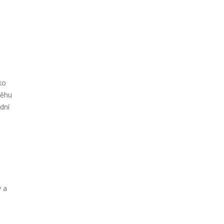
ko
běhu
dní
y a