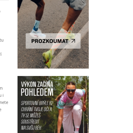
e
tu
í
ím
 i
inete
e