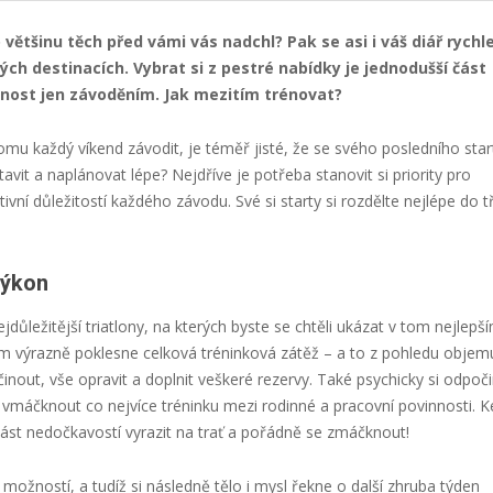
 většinu těch před vámi vás nadchl? Pak se asi i váš diář rychl
ých destinacích. Vybrat si z pestré nabídky je jednodušší část
nnost jen závoděním. Jak mezitím trénovat?
omu každý víkend závodit, je téměř jisté, že se svého posledního star
stavit a naplánovat lépe? Nejdříve je potřeba stanovit si priority pro
ivní důležitostí každého závodu. Své si starty si rozdělte nejlépe do tř
výkon
důležitější triatlony, na kterých byste se chtěli ukázat v tom nejlepš
výrazně poklesne celková tréninková zátěž – a to z pohledu objemu
činout, vše opravit a doplnit veškeré rezervy. Také psychicky si odpoč
máčknout co nejvíce tréninku mezi rodinné a pracovní povinnosti. K
řást nedočkavostí vyrazit na trať a pořádně se zmáčknout!
ožností, a tudíž si následně tělo i mysl řekne o další zhruba týden