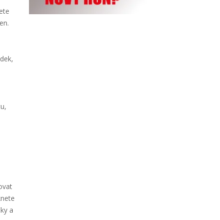
ete
en.
dek,
tu,
ovat
knete
ky a