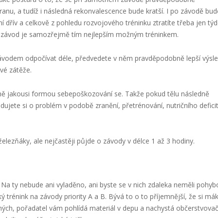
nu, a tudíž i následná rekonvalescence bude kratší. I po závodě bud
í dřív a celkově z pohledu rozvojového tréninku ztratíte třeba jen týd
 závod je samozřejmě tím nejlepším možným tréninkem.
závodem odpočívat déle, předvedete v něm pravděpodobně lepší výsle
ové zátěže.
astně jakousi formou sebepoškozování se. Takže pokud tělu následně
dujete si o problém v podobě zranění, přetrénování, nutričního defici
elezňáky, ale nejčastěji půjde o závody v délce 1 až 3 hodiny.
. Na ty nebude ani vyladěno, ani byste se v nich zdaleka neměli pohyb
ký trénink na závody priority A a B. Bývá to o to příjemnější, že si má
ých, pořadatel vám pohlídá materiál v depu a nachystá občerstvovač