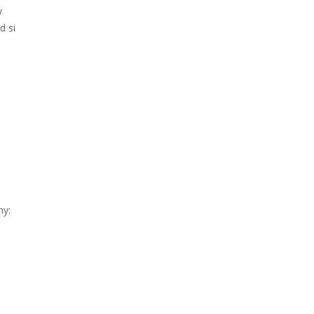
y
d si
ny: