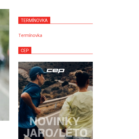
TERMÍNOVKA
Termínovka
CEP