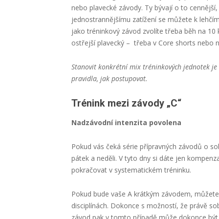
nebo plavecké závody. Ty bývají o to cennější,
jednostrannějšímu zatížení se můžete k lehčímu
jako tréninkový závod zvolíte třeba běh na 10 k
ostřejší plavecký – třeba v Core shorts nebo
Stanovit konkrétní mix tréninkových jednotek j
pravidla, jak postupovat.
Trénink mezi závody „C“
Nadzávodní intenzita povolena
Pokud vás čeká série přípravných závodů o sob
pátek a neděli. V tyto dny si dáte jen kompenz
pokračovat v systematickém tréninku.
Pokud bude vaše A krátkým závodem, můžete s
disciplínách. Dokonce s možností, že právě sobo
závod pak v tomto případě může dokonce být i 