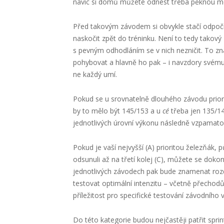
navíc si domů můžete odnést třeba pěknou med
Před takovým závodem si obvykle stačí odpoči
naskočit zpět do tréninku. Není to tedy takový
s pevným odhodláním se v nich nezničit. To zn
pohybovat a hlavně ho pak – i navzdory svému
ne každý umí.
Pokud se u srovnatelně dlouhého závodu prior
by to mělo být 145/153 a u
cé
třeba jen 135/14
jednotlivých úrovní výkonu následně vzpamatov
Pokud je vaší nejvyšší (A) prioritou železňák, 
odsunuli až na třetí kolej (C), můžete se doko
jednotlivých závodech pak bude znamenat rozd
testovat optimální intenzitu – včetně přechodů 
příležitost pro specifické testování závodního v
Do této kategorie budou nejčastěji patřit sprint