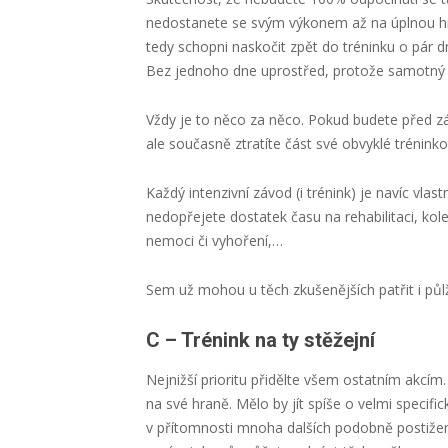
nedostanete se svým výkonem až na úplnou hra
tedy schopni naskočit zpět do tréninku o pár dn
Bez jednoho dne uprostřed, protože samotný
Vždy je to něco za něco. Pokud budete před 
ale současně ztratíte část své obvyklé trénink
Každý intenzivní závod (i trénink) je navíc vl
nedopřejete dostatek času na rehabilitaci, kole
nemoci či vyhoření,…
Sem už mohou u těch zkušenějších patřit i půlž
C – Trénink na ty stěžejní
Nejnižší prioritu přidělte všem ostatním akcím
na své hraně. Mělo by jít spíše o velmi specific
v přítomnosti mnoha dalších podobně postižen