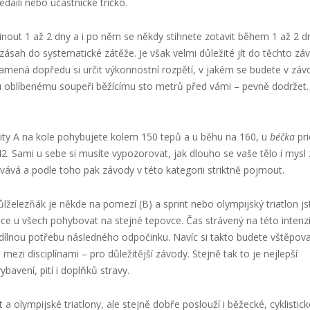
aili nebo účastnické tričko.
nout 1 až 2 dny a i po něm se někdy stihnete zotavit během 1 až 2 d
 zásah do systematické zátěže. Je však velmi důležité jít do těchto z
amená dopředu si určit výkonnostní rozpětí, v jakém se budete v záv
 oblíbenému soupeři běžícímu sto metrů před vámi – pevně dodržet.
ity A na kole pohybujete kolem 150 tepů a u běhu na 160, u
béčka
pri
2. Sami u sebe si musíte vypozorovat, jak dlouho se vaše tělo i mysl 
ává a podle toho pak závody v této kategorii striktně pojmout.
půlželezňák je někde na pomezí (B) a sprint nebo olympijský triatlon js
nce u všech pohybovat na stejné tepovce. Čas strávený na této intenzi
ílnou potřebu následného odpočinku. Navíc si takto budete vštěpova
mezi disciplínami – pro důležitější závody. Stejně tak to je nejlepší
ybavení, pití i doplňků stravy.
 a olympijské triatlony, ale stejně dobře poslouží i běžecké, cyklistick