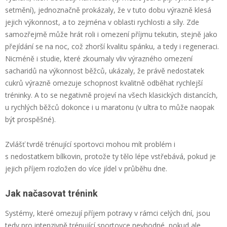
setmění), jednoznačně prokázaly, že v tuto dobu výrazně klesá
jejich výkonnost, a to zejména v oblasti rychlosti a síly. Zde
samozřejmě může hrát roli i omezení příjmu tekutin, stejně jako
přejídání se na noc, což zhorší kvalitu spánku, a tedy i regeneraci.
Nicméně i studie, které zkoumaly vliv výrazného omezení
sacharidů na výkonnost běžců, ukázaly, že právě nedostatek
cukrů výrazně omezuje schopnost kvalitně odběhat rychlejší
tréninky. A to se negativně projeví na všech klasických distancích,
u rychlých běžců dokonce i u maratonu (v ultra to může naopak
být prospěšné).
Zvlášť tvrdě trénující sportovci mohou mít problém i
s nedostatkem bílkovin, protože ty tělo lépe vstřebává, pokud je
jejich příjem rozložen do více jídel v průběhu dne.
Jak načasovat trénink
Systémy, které omezují příjem potravy v rámci celých dní, jsou
tedy pro intenzivně trénující sportovce nevhodné, pokud ale