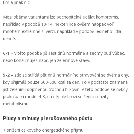
tím a jinak nic.
Mezi oběma variantami lze pochopitelně udělat kompromis,
například v podobě 10-14, někteří lidé ovšem naopak volí
mnohem extrémnější verzi, například v podobě jediného jídla
denně.
6-1
– v této podobě jíš šest dnů normálně a sedmý buď vůbec,
nebo konzumuješ např. jen zeleninové šťávy.
5-2
– zde se střídá pět dnů normálního stravování se dvěma dny,
kdy přijímáš pouze 500-600 kcal za den. To v podstatě znamená
jíst zeleninu doplněnou trochou bílkovin. V této podobě se někdy
praktikuje i model 4-3, ua něj ale hrozí snížení intenzity
metabolismu.
Plusy a mínusy přerušovaného půstu
+ snížení celkového energetického příjmu