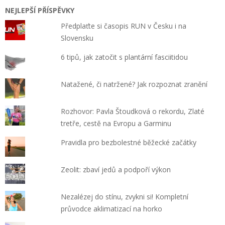
NEJLEPŠÍ PŘÍSPĚVKY
Předplaťte si časopis RUN v Česku i na
Slovensku
6 tipů, jak zatočit s plantární fasciitidou
Natažené, či natržené? Jak rozpoznat zranění
Rozhovor: Pavla Štoudková o rekordu, Zlaté
tretře, cestě na Evropu a Garminu
Pravidla pro bezbolestné běžecké začátky
Zeolit: zbaví jedů a podpoří výkon
Nezalézej do stínu, zvykni si! Kompletní
průvodce aklimatizací na horko