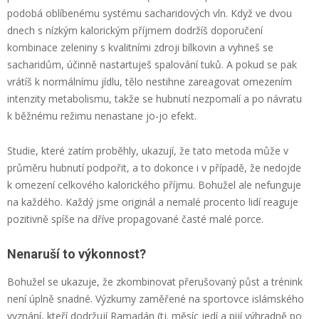
podobá oblíbenému systému sacharidových vln. Když ve dvou
dnech s nízkým kalorickým příjmem dodržíš doporučení
kombinace zeleniny s kvalitními zdroji bílkovin a vyhneš se
sacharidům, účinně nastartuješ spalování tuků. A pokud se pak
vrátíš k normálnímu jídlu, tělo nestihne zareagovat omezením
intenzity metabolismu, takže se hubnutí nezpomalí a po návratu
k běžnému režimu nenastane jo-jo efekt.
Studie, které zatím proběhly, ukazují, že tato metoda může v
průměru hubnutí podpořit, a to dokonce i v případě, že nedojde
k omezení celkového kalorického příjmu. Bohužel ale nefunguje
na každého. Každý jsme originál a nemalé procento lidí reaguje
pozitivně spíše na dříve propagované časté malé porce.
Nenaruší to výkonnost?
Bohužel se ukazuje, že zkombinovat přerušovaný půst a trénink
není úplně snadné. Výzkumy zaměřené na sportovce islámského
vyznání, kteří dodržují Ramadán (tj. měsíc jedí a pijí výhradně po