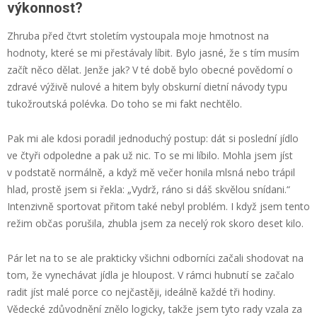
výkonnost?
Zhruba před čtvrt stoletím vystoupala moje hmotnost na
hodnoty, které se mi přestávaly líbit. Bylo jasné, že s tím musím
začít něco dělat. Jenže jak? V té době bylo obecné povědomí o
zdravé výživě nulové a hitem byly obskurní dietní návody typu
tukožroutská polévka. Do toho se mi fakt nechtělo.
Pak mi ale kdosi poradil jednoduchý postup: dát si poslední jídlo
ve čtyři odpoledne a pak už nic. To se mi líbilo. Mohla jsem jíst
v podstatě normálně, a když mě večer honila mlsná nebo trápil
hlad, prostě jsem si řekla: „Vydrž, ráno si dáš skvělou snídani.“
Intenzivně sportovat přitom také nebyl problém. I když jsem tento
režim občas porušila, zhubla jsem za necelý rok skoro deset kilo.
Pár let na to se ale prakticky všichni odborníci začali shodovat na
tom, že vynechávat jídla je hloupost. V rámci hubnutí se začalo
radit jíst malé porce co nejčastěji, ideálně každé tři hodiny.
Vědecké zdůvodnění znělo logicky, takže jsem tyto rady vzala za