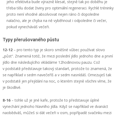
jeho efektivita bude výrazně klesat, stejně tak po doběhu je
třeba tělu dodat živiny pro optimální regeneraci. Rychlé tréninky
proto není vhodné absolvovat nejen ráno či dopoledne
nalačno, ale je chyba na ně vyběhnout i odpoledne či večer,
pokud vynecháváš večeři.
Typy přerušovaného půstu
12-12
– pro tento typ je skoro směšné vůbec používat slovo
„půst“. Znamená totiž, že mezi poslední jídlo jednoho dne a první
jídlo dne následujícího vkládáme 12hodinovou pauzu. Což
v podstatě představuje takový standart, protože to znamená, že
se například v sedm navečeříš a v sedm nasnídáš. Omezuješ tak
v podstatě jen přejídání na noc, o kterém stejně všichni víme, že
je škodlivé.
8-16
– tohle už je jiné kafe, protože to představuje úplné
vynechání jednoho hlavního jídla. Když se například ve dvanáct
naobědváš, můžeš si dát večeři v osm, popřípadě svačinku mezi