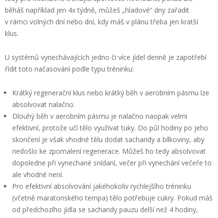
běháš například jen 4x týdně, můžeš „hladové“ dny zařadit
v rámci volných dní nebo dní, kdy máš v plánu třeba jen kratší
klus.
U systémů vynechávajících jedno či více jídel denně je zapotřebí
řídit toto načasování podle typu tréninku:
Krátký regenerační klus nebo krátký běh v aerobním pásmu lze
absolvovat nalačno.
Dlouhý běh v aerobním pásmu je nalačno naopak velmi
efektivní, protože učí tělo využívat tuky. Do půl hodiny po jeho
skončení je však vhodné tělu dodat sacharidy a bílkoviny, aby
nedošlo ke zpomalení regenerace. Můžeš ho tedy absolvovat
dopoledne při vynechané snídaní, večer při vynechání večeře to
ale vhodné není.
Pro efektivní absolvování jakéhokoliv rychlejšího tréninku
(včetně maratonského tempa) tělo potřebuje cukry. Pokud máš
od předchozího jídla se sacharidy pauzu delší než 4 hodiny,