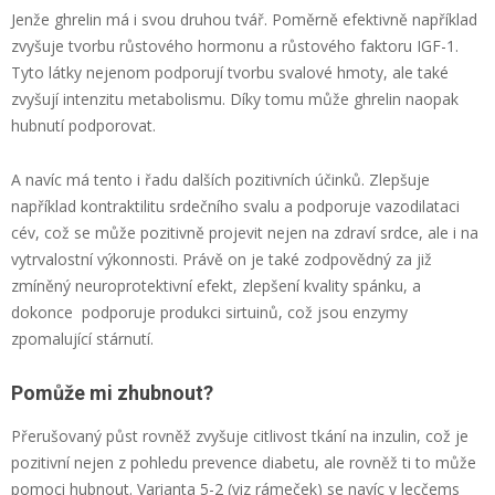
Jenže ghrelin má i svou druhou tvář. Poměrně efektivně například
zvyšuje tvorbu růstového hormonu a růstového faktoru IGF-1.
Tyto látky nejenom podporují tvorbu svalové hmoty, ale také
zvyšují intenzitu metabolismu. Díky tomu může ghrelin naopak
hubnutí podporovat.
A navíc má tento i řadu dalších pozitivních účinků. Zlepšuje
například kontraktilitu srdečního svalu a podporuje vazodilataci
cév, což se může pozitivně projevit nejen na zdraví srdce, ale i na
vytrvalostní výkonnosti. Právě on je také zodpovědný za již
zmíněný neuroprotektivní efekt, zlepšení kvality spánku, a
dokonce podporuje produkci sirtuinů, což jsou enzymy
zpomalující stárnutí.
Pomůže mi zhubnout?
Přerušovaný půst rovněž zvyšuje citlivost tkání na inzulin, což je
pozitivní nejen z pohledu prevence diabetu, ale rovněž ti to může
pomoci hubnout. Varianta 5-2 (viz rámeček) se navíc v lecčems