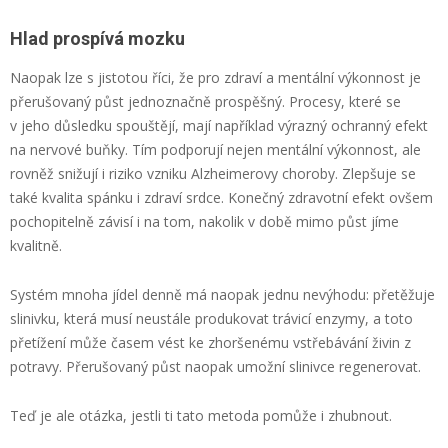
Hlad prospívá mozku
Naopak lze s jistotou říci, že pro zdraví a mentální výkonnost je
přerušovaný půst jednoznačně prospěšný. Procesy, které se
v jeho důsledku spouštějí, mají například výrazný ochranný efekt
na nervové buňky. Tím podporují nejen mentální výkonnost, ale
rovněž snižují i riziko vzniku Alzheimerovy choroby. Zlepšuje se
také kvalita spánku i zdraví srdce. Konečný zdravotní efekt ovšem
pochopitelně závisí i na tom, nakolik v době mimo půst jíme
kvalitně.
Systém mnoha jídel denně má naopak jednu nevýhodu: přetěžuje
slinivku, která musí neustále produkovat trávicí enzymy, a toto
přetížení může časem vést ke zhoršenému vstřebávání živin z
potravy. Přerušovaný půst naopak umožní slinivce regenerovat.
Teď je ale otázka, jestli ti tato metoda pomůže i zhubnout.