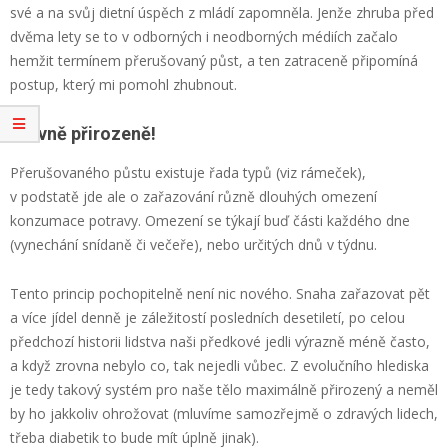
své a na svůj dietní úspěch z mládí zapomněla. Jenže zhruba před
dvěma lety se to v odborných i neodborných médiích začalo
hemžit termínem přerušovaný půst, a ten zatraceně připomíná
postup, který mi pomohl zhubnout.
Hlavně přirozeně!
Přerušovaného půstu existuje řada typů (viz rámeček),
v podstatě jde ale o zařazování různě dlouhých omezení
konzumace potravy. Omezení se týkají buď části každého dne
(vynechání snídaně či večeře), nebo určitých dnů v týdnu.
Tento princip pochopitelně není nic nového. Snaha zařazovat pět
a více jídel denně je záležitostí posledních desetiletí, po celou
předchozí historii lidstva naši předkové jedli výrazně méně často,
a když zrovna nebylo co, tak nejedli vůbec. Z evolučního hlediska
je tedy takový systém pro naše tělo maximálně přirozený a neměl
by ho jakkoliv ohrožovat (mluvíme samozřejmě o zdravých lidech,
třeba diabetik to bude mít úplně jinak).