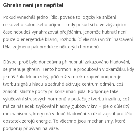
Ghrelin není jen nepřítel
Pokud vynecháš jedno jídlo, povede to logicky ke snížení
celkového kalorického příjmu – tedy pokud si to ve zbývajícím
čase nebudeš vynahrazovat přejídáním. Jenomže hubnutí není
pouze o energetické bilanci, rozhodující vliv má i vnitřní nastavení
těla, zejména pak produkce některých hormonů.
Důvod, proč bylo donedávna při hubnutí zakazováno hladovění,
se jmenuje ghrelin. Tento hormon je produkován v okamžiku, kdy
je náš žaludek prázdný, přičemž v mozku zaprvé podporuje
tvorbu signálu hladu a zadruhé aktivuje centrum odměn, což
znásobí slastné pocity při konzumaci jídla. Podporuje také
vylučování stresových hormonů a potlačuje tvorbu inzulinu, což
má za následek zvyšování hladiny glukózy v krvi – jde o důležitý
mechanismus, který má v době hladovění za úkol zajistit pro tělo
dostatek zdrojů energie. To všechno jsou mechanismy, které
podporují přibývání na váze.