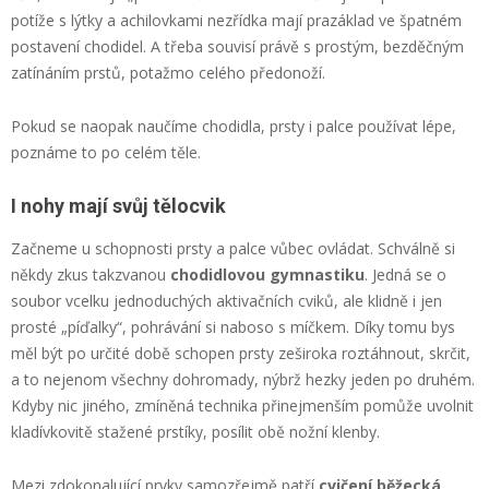
potíže s lýtky a achilovkami nezřídka mají prazáklad ve špatném
postavení chodidel. A třeba souvisí právě s prostým, bezděčným
zatínáním prstů, potažmo celého předonoží.
Pokud se naopak naučíme chodidla, prsty i palce používat lépe,
poznáme to po celém těle.
I nohy mají svůj tělocvik
Začneme u schopnosti prsty a palce vůbec ovládat. Schválně si
někdy zkus takzvanou
chodidlovou gymnastiku
. Jedná se o
soubor vcelku jednoduchých aktivačních cviků, ale klidně i jen
prosté „píďalky“, pohrávání si naboso s míčkem. Díky tomu bys
měl být po určité době schopen prsty zeširoka roztáhnout, skrčit,
a to nejenom všechny dohromady, nýbrž hezky jeden po druhém.
Kdyby nic jiného, zmíněná technika přinejmenším pomůže uvolnit
kladívkovitě stažené prstíky, posílit obě nožní klenby.
Mezi zdokonalující prvky samozřejmě patří
cvičení běžecká
.