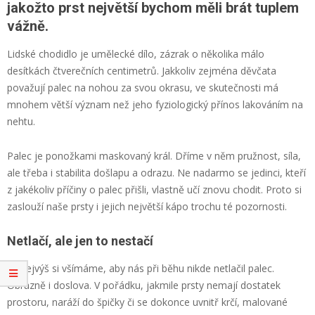
jakožto prst největší bychom měli brát tuplem
vážně.
Lidské chodidlo je umělecké dílo, zázrak o několika málo
desítkách čtverečních centimetrů. Jakkoliv zejména děvčata
považují palec na nohou za svou okrasu, ve skutečnosti má
mnohem větší význam než jeho fyziologický přínos lakováním na
nehtu.
Palec je ponožkami maskovaný král. Dříme v něm pružnost, síla,
ale třeba i stabilita došlapu a odrazu. Ne nadarmo se jedinci, kteří
z jakékoliv příčiny o palec přišli, vlastně učí znovu chodit. Proto si
zaslouží naše prsty i jejich největší kápo trochu té pozornosti.
Netlačí, ale jen to nestačí
Nanejvýš si všímáme, aby nás při běhu nikde netlačil palec.
Obrazně i doslova. V pořádku, jakmile prsty nemají dostatek
prostoru, naráží do špičky či se dokonce uvnitř krčí, malované