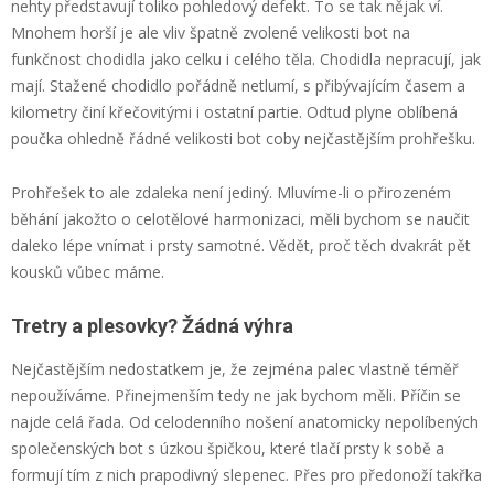
nehty představují toliko pohledový defekt. To se tak nějak ví.
Mnohem horší je ale vliv špatně zvolené velikosti bot na
funkčnost chodidla jako celku i celého těla. Chodidla nepracují, jak
mají. Stažené chodidlo pořádně netlumí, s přibývajícím časem a
kilometry činí křečovitými i ostatní partie. Odtud plyne oblíbená
poučka ohledně řádné velikosti bot coby nejčastějším prohřešku.
Prohřešek to ale zdaleka není jediný. Mluvíme-li o přirozeném
běhání jakožto o celotělové harmonizaci, měli bychom se naučit
daleko lépe vnímat i prsty samotné. Vědět, proč těch dvakrát pět
kousků vůbec máme.
Tretry a plesovky? Žádná výhra
Nejčastějším nedostatkem je, že zejména palec vlastně téměř
nepoužíváme. Přinejmenším tedy ne jak bychom měli. Příčin se
najde celá řada. Od celodenního nošení anatomicky nepolíbených
společenských bot s úzkou špičkou, které tlačí prsty k sobě a
formují tím z nich prapodivný slepenec. Přes pro předonoží takřka