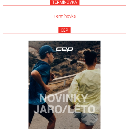
TERMÍNOVKA
Termínovka
CEP