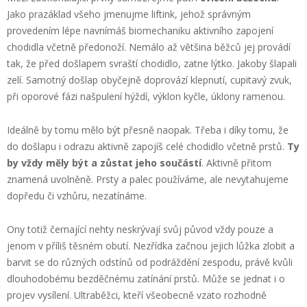
Jako prazáklad všeho jmenujme liftink, jehož správným
provedením lépe navnímáš biomechaniku aktivního zapojení
chodidla včetně předonoží. Nemálo až většina běžců jej provádí
tak, že před došlapem svraští chodidlo, zatne lýtko. Jakoby šlapali
zelí. Samotný došlap obyčejně doprovází klepnutí, cupitavý zvuk,
při oporové fázi našpulení hýždí, výklon kyčle, úklony ramenou.
Ideálně by tomu mělo být přesně naopak. Třeba i díky tomu, že
do došlapu i odrazu aktivně zapojíš celé chodidlo včetně prstů.
Ty
by vždy měly být a zůstat jeho součástí
. Aktivně přitom
znamená uvolněně. Prsty a palec používáme, ale nevytahujeme
dopředu či vzhůru, nezatínáme.
Ony totiž černající nehty neskrývají svůj původ vždy pouze a
jenom v příliš těsném obutí. Nezřídka začnou jejich lůžka zlobit a
barvit se do různých odstínů od podráždění zespodu, právě kvůli
dlouhodobému bezděčnému zatínání prstů. Může se jednat i o
projev vysílení. Ultraběžci, kteří všeobecně vzato rozhodně