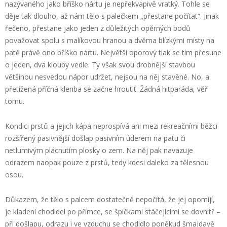
nazývaného jako bříško nártu je nepřekvapivě vratký. Tohle se
děje tak dlouho, až nám tělo s palečkem „přestane počítat“. Jinak
řečeno, přestane jako jeden z důležitých opěrných bodů
považovat spolu s malíkovou hranou a dvěma blízkými místy na
patě právě ono bříško nártu. Největší oporový tlak se tím přesune
o jeden, dva klouby vedle. Ty však svou drobnější stavbou
většinou nesvedou nápor udržet, nejsou na něj stavěné. No, a
přetížená příčná klenba se začne hroutit. Žádná hitparáda, věř
tomu.
Kondici prstů a jejich kápa neprospívá ani mezi rekreačními běžci
rozšířený pasivnější došlap pasivním úderem na patu či
netlumivým plácnutím plosky o zem. Na něj pak navazuje
odrazem naopak pouze z prstů, tedy kdesi daleko za tělesnou
osou.
Důkazem, že tělo s palcem dostatečně nepočítá, že jej opomíjí,
je kladení chodidel po přímce, se špičkami stáčejícími se dovnitř –
při došlapu, odrazu i ve vzduchu se chodidlo poněkud šmajdavě