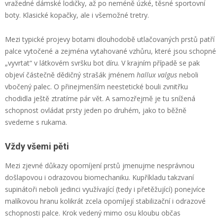
vražedné dámské lodičky, až po neméně úzké, těsné sportovní
boty. Klasické kopačky, ale i všemožné tretry.
Mezi typické projevy botami dlouhodobě utlačovaných prstů patří
palce vytočené a zejména vytahované vzhůru, které jsou schopné
„vyvrtat“ v látkovém svršku bot díru. V krajním případě se pak
objeví částečně dědičný strašák jménem
hallux valgus
neboli
vbočený palec. O přinejmenším neestetické bouli zvnitřku
chodidla ještě ztratíme pár vět. A samozřejmě je tu snížená
schopnost ovládat prsty jeden po druhém, jako to běžně
svedeme s rukama.
Vždy všemi pěti
Mezi zjevné důkazy opomíjení prstů jmenujme nesprávnou
došlapovou i odrazovou biomechaniku. Kupříkladu takzvaní
supinátoři neboli jedinci využívající (tedy i přetěžující) ponejvíce
malíkovou hranu kolikrát zcela opomíjejí stabilizační i odrazové
schopnosti palce. Krok vedený mimo osu kloubu občas