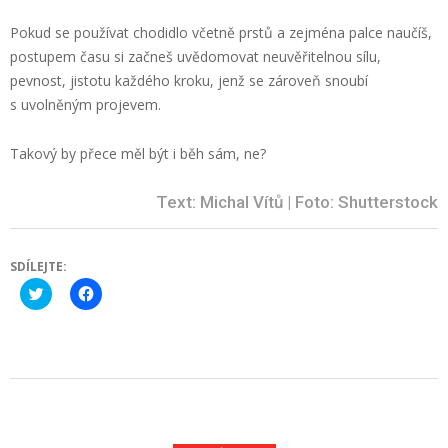
Pokud se používat chodidlo včetně prstů a zejména palce naučíš,
postupem času si začneš uvědomovat neuvěřitelnou sílu,
pevnost, jistotu každého kroku, jenž se zároveň snoubí
s uvolněným projevem.
Takový by přece měl být i běh sám, ne?
Text: Michal Vítů | Foto: Shutterstock
SDÍLEJTE:
Click
Click
to
to
share
share
on
on
Twitter
Facebook
(Opens
(Opens
in
in
new
new
2024-
window)
window)
11-
22