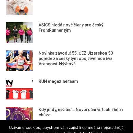
ASICS hledá nové členy pro český
FrontRunner tým
Novinka závodu! 55. ČEZ Jizerskou 50
pojede za český tým obojživelnice Eva
Vrabcová-Nývltová
RUN magazine team
Kdy jindy, než teď… Novoroční virtuální běh i
chůze
Užíváme cookies, abychom vám zajistili co možná nejsnadnější