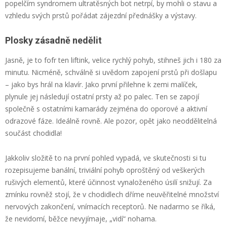
popelčím syndromem ultratěsných bot netrpí, by mohli o stavu a
vzhledu svých prstů pořádat zájezdní přednášky a výstavy.
Plosky zásadně nedělit
Jasně, je to fofr ten liftink, velice rychlý pohyb, stihneš jich i 180 za
minutu. Nicméně, schválně si uvědom zapojení prstů při došlapu
– jako bys hrál na klavír. Jako první přilehne k zemi malíček,
plynule jej následují ostatní prsty až po palec. Ten se zapojí
společně s ostatními kamarády zejména do oporové a aktivní
odrazové fáze. Ideálně rovně. Ale pozor, opět jako neoddělitelná
součást chodidla!
Jakkoliv složitě to na první pohled vypadá, ve skutečnosti si tu
rozepisujeme banální, triviální pohyb oproštěný od veškerých
rušivých elementů, které účinnost vynaloženého úsilí snižují. Za
zmínku rovněž stojí, že v chodidlech dříme neuvěřitelné množství
nervových zakončení, vnímacích receptorů. Ne nadarmo se říká,
že nevidomí, běžce nevyjímaje, „vidí“ nohama.