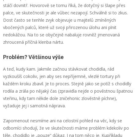
stáčí dovnitř. Hovorově se tomu říká, že dotyčný si šlape přes
palce, ve skutečnosti je ale vůbec nezapojí. Schválně si to zkus.
Dost často se tenhle zvyk objevuje u majitelů zmíněných
vbočených palců, které už svoji přirozenou úlohu ani plnit
nedokážou. Na to se obyčejně nabaluje rovněž jmenovaná
zhroucená příčná klenba nártu.
Problém? Většinou výše
A teď, kudy kam. Jakmile začnou stávkovat chodidla, rád
vyzkoušíš cokoliv, jen aby ses nepříjemné, vlezlé tortury při
každém kroku zbavil. Je to proces. Stejně jako se potíž s chodidly
rodila a zrála po nějaký čas (zpravidla nejde o pověstnou špatnou
vteřinu, kdy tam někde dole zničehonic zlověstně píchne),
vyžaduje jej i samotná náprava.
Zapomenout nesmíme ani na celostní pohled na věc, kdy se
odborníci shodují, že ve skutečnosti máme problém kdekoliv po
těle, chodidlo je „pouze“ důkaz. I na tom něco je. Kupříkladu