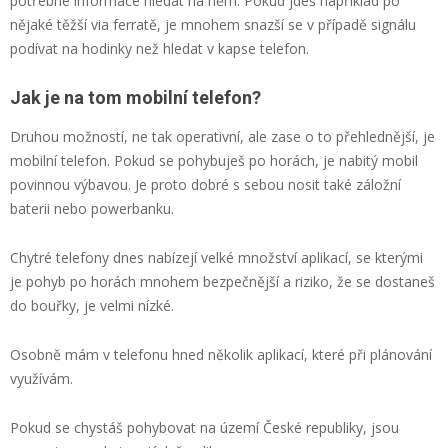
potřebné informace hledat na něm. Pokud jdeš například po
nějaké těžší via ferratě, je mnohem snazší se v případě signálu
podívat na hodinky než hledat v kapse telefon.
Jak je na tom mobilní telefon?
Druhou možností, ne tak operativní, ale zase o to přehlednější, je
mobilní telefon. Pokud se pohybuješ po horách, je nabitý mobil
povinnou výbavou. Je proto dobré s sebou nosit také záložní
baterii nebo powerbanku.
Chytré telefony dnes nabízejí velké množství aplikací, se kterými
je pohyb po horách mnohem bezpečnější a riziko, že se dostaneš
do bouřky, je velmi nízké.
Osobně mám v telefonu hned několik aplikací, které při plánování
využívám.
Pokud se chystáš pohybovat na území České republiky, jsou