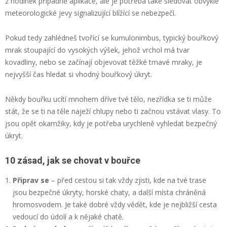
z hodinek případně aplikace, ale je potřeba také sledovat obvyklé
meteorologické jevy signalizující blížící se nebezpečí.
Pokud tedy zahlédneš tvořící se kumulonimbus, typický bouřkový
mrak stoupající do vysokých výšek, jehož vrchol má tvar
kovadliny, nebo se začínají objevovat těžké tmavé mraky, je
nejvyšší čas hledat si vhodný bouřkový úkryt.
Někdy bouřku ucítí mnohem dříve tvé tělo, nezřídka se ti může
stát, že se ti na těle naježí chlupy nebo ti začnou vstávat vlasy. To
jsou opět okamžiky, kdy je potřeba urychleně vyhledat bezpečný
úkryt.
10 zásad, jak se chovat v bouřce
Připrav se
– před cestou si tak vždy zjisti, kde na tvé trase
jsou bezpečné úkryty, horské chaty, a další místa chráněná
hromosvodem. Je také dobré vždy vědět, kde je nejbližší cesta
vedoucí do údolí a k nějaké chatě.