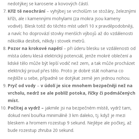
nedotýkej se karoserie a kovových částí.
Kříž tě neochrání
– vyhýbej se vrcholům se stožáry, železnými
kříži, ale i kamennými mohylami (za mokra jsou kameny
vodivé). Blesk totiž do těchto míst udeří 10 x pravděpodobněji,
a navíc ho doprovází stovky menších výbojů až do vzdálenosti
několika desítek, někdy i stovek metrů.
Pozor na krokové napětí
– při úderu blesku se vzdálenosti od
místa úderu klesá elektrický potenciál, jenže mokré oblečení a
lidské tělo může být lepší vodič než zem, a tak může procházet
elektrický proud přes tělo. Proto je dobré stát nohama co
nejblíže u sebe, případně se dotýkat země jen jednou nohou.
Pryč od vody
–
v údolí je sice mnohem bezpečněji než na
vrcholu, nedrž se ale poblíž potoka, říčky či podmáčených
míst.
Počítej a vydrž –
jakmile jsi na bezpečném místě, vydrž tam,
dokud není bouřka minimálně 3 km daleko, tj. když je mezi
bleskem a hromem rozestup 9 sekund. Nejlépe ale počkej, až
bude rozestup zhruba 20 sekund.