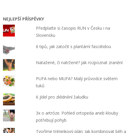
NEJLEPŠÍ PŘÍSPĚVKY
Předplaťte si časopis RUN v Česku i na
Slovensku
6 tipů, jak zatočit s plantární fasciitidou
Natažené, či natržené? Jak rozpoznat zranění
PUFA nebo MUFA? Malý průvodce světem
tuků
6 jídel pro zklidnění žaludku
3x o artróze. Pohled ortopeda aneb klouby
potřebují pohyb
Tvoříme tréninkový plán: Jak kombinovat běh a