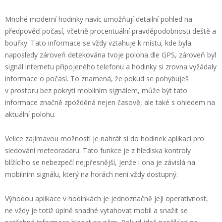
Mnohé moderní hodinky navíc umožňují detailní pohled na
předpověď počasí, včetně procentuální pravděpodobnosti deště a
bouřky. Tato informace se vždy vztahuje k místu, kde byla
naposledy zároveň detekována tvoje poloha dle GPS, zároveň byl
signál internetu připojeného telefonu a hodinky si zrovna vyžádaly
informace o počasí. To znamená, že pokud se pohybuješ
v prostoru bez pokrytí mobilním signálem, může být tato
informace značně zpožděná nejen časově, ale také s ohledem na
aktuální polohu.
Velice zajímavou možností je nahrát si do hodinek aplikaci pro
sledování meteoradaru. Tato funkce je z hlediska kontroly
blížícího se nebezpečí nejpřesnější, jenže i ona je závislá na
mobilním signálu, který na horách není vždy dostupný.
Výhodou aplikace v hodinkách je jednoznačně její operativnost,
ne vždy je totiž úplně snadné vytahovat mobil a snažit se