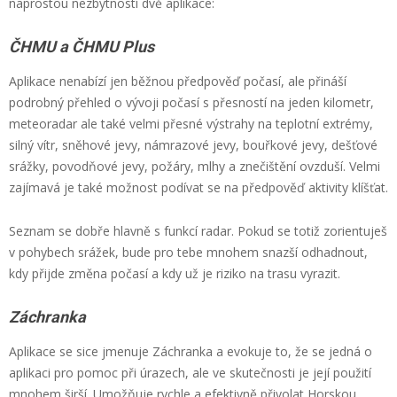
naprostou nezbytností dvě aplikace:
ČHMU a ČHMU Plus
Aplikace nenabízí jen běžnou předpověď počasí, ale přináší
podrobný přehled o vývoji počasí s přesností na jeden kilometr,
meteoradar ale také velmi přesné výstrahy na teplotní extrémy,
silný vítr, sněhové jevy, námrazové jevy, bouřkové jevy, dešťové
srážky, povodňové jevy, požáry, mlhy a znečištění ovzduší. Velmi
zajímavá je také možnost podívat se na předpověď aktivity klíšťat.
Seznam se dobře hlavně s funkcí radar. Pokud se totiž zorientuješ
v pohybech srážek, bude pro tebe mnohem snazší odhadnout,
kdy přijde změna počasí a kdy už je riziko na trasu vyrazit.
Záchranka
Aplikace se sice jmenuje Záchranka a evokuje to, že se jedná o
aplikaci pro pomoc při úrazech, ale ve skutečnosti je její použití
mnohem širší. Umožňuje rychle a efektivně přivolat Horskou