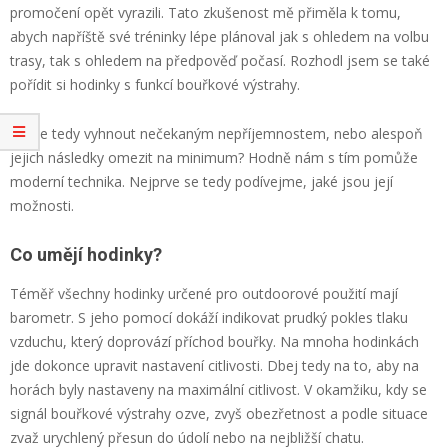
promočení opět vyrazili. Tato zkušenost mě přiměla k tomu,
abych napříště své tréninky lépe plánoval jak s ohledem na volbu
trasy, tak s ohledem na předpověď počasí. Rozhodl jsem se také
pořídit si hodinky s funkcí bouřkové výstrahy.
Jak se tedy vyhnout nečekaným nepříjemnostem, nebo alespoň
jejich následky omezit na minimum? Hodně nám s tím pomůže
moderní technika. Nejprve se tedy podívejme, jaké jsou její
možnosti.
Co umějí hodinky?
Téměř všechny hodinky určené pro outdoorové použití mají
barometr. S jeho pomocí dokáží indikovat prudký pokles tlaku
vzduchu, který doprovází příchod bouřky. Na mnoha hodinkách
jde dokonce upravit nastavení citlivosti. Dbej tedy na to, aby na
horách byly nastaveny na maximální citlivost. V okamžiku, kdy se
signál bouřkové výstrahy ozve, zvyš obezřetnost a podle situace
zvaž urychlený přesun do údolí nebo na nejbližší chatu.