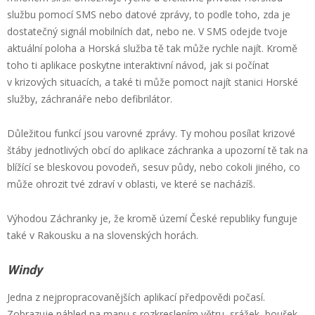
službu pomocí SMS nebo datové zprávy, to podle toho, zda je
dostatečný signál mobilních dat, nebo ne. V SMS odejde tvoje
aktuální poloha a Horská služba tě tak může rychle najít. Kromě
toho ti aplikace poskytne interaktivní návod, jak si počínat
v krizových situacích, a také ti může pomoct najít stanici Horské
služby, záchranáře nebo defibrilátor.
Důležitou funkcí jsou varovné zprávy. Ty mohou posílat krizové
štáby jednotlivých obcí do aplikace záchranka a upozorní tě tak na
blížící se bleskovou povodeň, sesuv půdy, nebo cokoli jiného, co
může ohrozit tvé zdraví v oblasti, ve které se nacházíš.
Výhodou Záchranky je, že kromě území České republiky funguje
také v Rakousku a na slovenských horách.
Windy
Jedna z nejpropracovanějších aplikací předpovědi počasí.
Zobrazuje náhled na mapu s rozkreslením větru, srážek, bouřek,