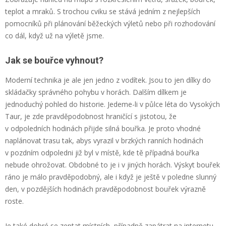
teplot a mraků. S trochou cviku se stává jedním z nejlepších
pomocníků při plánování běžeckých výletů nebo při rozhodování
co dál, když už na výletě jsme.
Jak se bouřce vyhnout?
Moderní technika je ale jen jedno z vodítek. Jsou to jen dílky do
skládačky správného pohybu v horách. Dalším dílkem je
jednoduchý pohled do historie. Jedeme-li v půlce léta do Vysokých
Taur, je zde pravděpodobnost hraničící s jistotou, že
v odpoledních hodinách přijde silná bouřka. Je proto vhodné
naplánovat trasu tak, abys vyrazil v brzkých ranních hodinách
v pozdním odpoledni již byl v místě, kde tě případná bouřka
nebude ohrožovat. Obdobné to je i v jiných horách. Výskyt bouřek
ráno je málo pravděpodobný, ale i když je ještě v poledne slunný
den, v pozdějších hodinách pravděpodobnost bouřek výrazně
roste.
Je také dobré se zeptat místních, případně zapátrat na internetu,