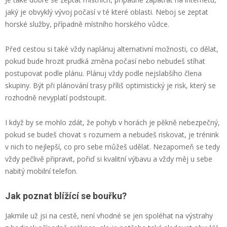
jaký je obvyklý vývoj počasí v té které oblasti. Neboj se zeptat
horské služby, případně místního horského vůdce.
Před cestou si také vždy naplánuj alternativní možnosti, co dělat,
pokud bude hrozit prudká změna počasí nebo nebudeš stíhat
postupovat podle plánu. Plánuj vždy podle nejslabšího člena
skupiny. Být při plánování trasy příliš optimistický je risk, který se
rozhodně nevyplatí podstoupit.
I když by se mohlo zdát, že pohyb v horách je pěkně nebezpečný,
pokud se budeš chovat s rozumem a nebudeš riskovat, je trénink
v nich to nejlepší, co pro sebe můžeš udělat. Nezapomeň se tedy
vždy pečlivě připravit, pořiď si kvalitní výbavu a vždy měj u sebe
nabitý mobilní telefon.
Jak poznat blížící se bouřku?
Jakmile už jsi na cestě, není vhodné se jen spoléhat na výstrahy