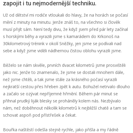
zapojit i tu nejmodernější techniku.
Už od dětství mi rodiče vtloukali do hlavy, že na horách se počasí
mění z minuty na minutu. Jenže znáš to, na všechno si člověk
musí přijít sám. Není tedy divu, že když jsem před pár lety začínal
s horskými běhy a vyrazili jsme s kamarádem do Krkonoš na
30kilometrový trénink v okolí Sněžky, jen jsme se podívali nad
sebe a když jsme viděli nádhernou čistou oblohu vyrazili jsme.
Běželo se nám skvěle, prvních dvacet kilometrů jsme prosvištěli
jako nic. Jenže to znamenalo, že jsme se dostali mnohem dále,
než jsme chtěli, a tak jsme stále za krásného počasí vyrazili
nejkratší cestou přes hřeben zpět k autu. Bohužel netrvalo dlouho
a začalo se ozývat nepříjemné hřmění. Během pár minut se
přihnal prudký liják blesky se proháněly kolem nás. Nezbývalo
nám, než doběhnout několik kilometrů k nejbližší chatě a tam se
schovat aspoň pod přístřešek a čekat.
Bouřka naštěstí odešla stejně rychle, jako přišla a my řádně