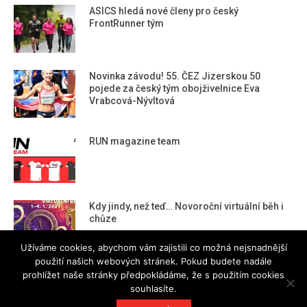
ASICS hledá nové členy pro český
FrontRunner tým
Novinka závodu! 55. ČEZ Jizerskou 50
pojede za český tým obojživelnice Eva
Vrabcová-Nývltová
RUN magazine team
Kdy jindy, než teď… Novoroční virtuální běh i
chůze
Užíváme cookies, abychom vám zajistili co možná nejsnadnější
použití našich webových stránek. Pokud budete nadále
prohlížet naše stránky předpokládáme, že s použitím cookies
souhlasíte.