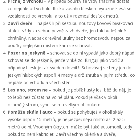
Prchej z vrcholu
– v případě bouřky se vždy snažíme dostat
co nejdále od vrcholu. Riziko zásahu bleskem výrazně klesá se
vzdáleností od vrcholu, a to už v rozmezí desítek metrů.
Zavři dveře
– najdeš-li při sestupu nouzový kovový bivakovací
útulek, vždy za sebou pevně zavři dveře, jen tak budeš plně
chráněný. Naopak dřevěné útulny bez hromosvodu nejsou za
bouřky nejlepším místem kam se schovat.
Pozor na jeskyně
– schovat se do ní vypadá jako dobrý nápad
schovat se do jeskyně, jenže vlhké zdi fungují jako vodič a
případný blesk je tak sveden dovnitř. Schovávej se tedy jen do
jeskyní hlubokých aspoň 4 metry a drž zhruba v jejím středu, co
nejdále od vchodu a všech stěn.
Les ano, strom ne
– pokud je poblíž hustý les, běž do něj, je
to lepší než zůstat na volné pláni. Pokud je však v okolí
osamělý strom, vyhni se mu velkým obloukem.
Pomůže skála i auto
– pokud se pohybuješ v okolí skály
vysoké aspoň 15 metrů, je nejbezpečnější místo asi 2 až 5
metrů od ní. Vhodným úkrytem může být také automobil, tedy
pokud to není kabriolet. Zavři všechny okénka a dveře,