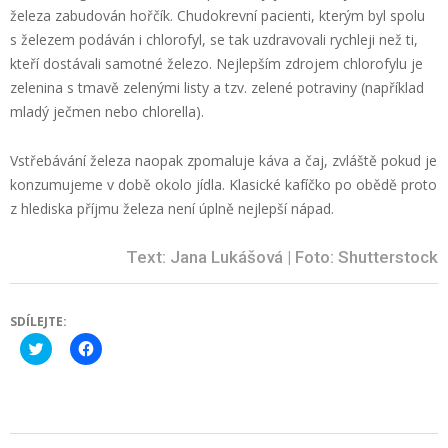
železa zabudován hořčík. Chudokrevní pacienti, kterým byl spolu
s železem podáván i chlorofyl, se tak uzdravovali rychleji než ti,
kteří dostávali samotné železo. Nejlepším zdrojem chlorofylu je
zelenina s tmavě zelenými listy a tzv. zelené potraviny (například
mladý ječmen nebo chlorella).
Vstřebávání železa naopak zpomaluje káva a čaj, zvláště pokud je
konzumujeme v době okolo jídla. Klasické kafíčko po obědě proto
z hlediska příjmu železa není úplně nejlepší nápad.
Text: Jana Lukášová | Foto: Shutterstock
SDÍLEJTE:
Click
Click
to
to
share
share
on
on
Twitter
Facebook
(Opens
(Opens
in
in
new
new
2016-