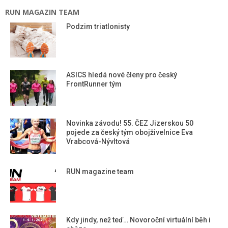
RUN MAGAZIN TEAM
Podzim triatlonisty
ASICS hledá nové členy pro český
FrontRunner tým
Novinka závodu! 55. ČEZ Jizerskou 50
pojede za český tým obojživelnice Eva
Vrabcová-Nývltová
RUN magazine team
Kdy jindy, než teď… Novoroční virtuální běh i