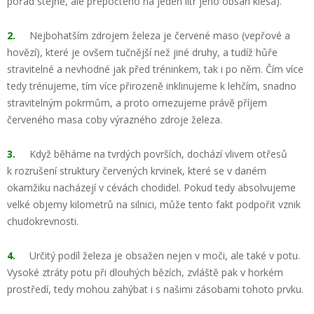
pořád stejně, ale přepočteno na jeden litr jeho obsah klesá).
2.
Nejbohatším zdrojem železa je červené maso (vepřové a
hovězí), které je ovšem tučnější než jiné druhy, a tudíž hůře
stravitelné a nevhodné jak před tréninkem, tak i po něm. Čím více
tedy trénujeme, tím více přirozeně inklinujeme k lehčím, snadno
stravitelným pokrmům, a proto omezujeme právě příjem
červeného masa coby výrazného zdroje železa.
3.
Když běháme na tvrdých površích, dochází vlivem otřesů
k rozrušení struktury červených krvinek, které se v daném
okamžiku nacházejí v cévách chodidel. Pokud tedy absolvujeme
velké objemy kilometrů na silnici, může tento fakt podpořit vznik
chudokrevnosti.
4.
Určitý podíl železa je obsažen nejen v moči, ale také v potu.
Vysoké ztráty potu při dlouhých bězích, zvláště pak v horkém
prostředí, tedy mohou zahýbat i s našimi zásobami tohoto prvku.