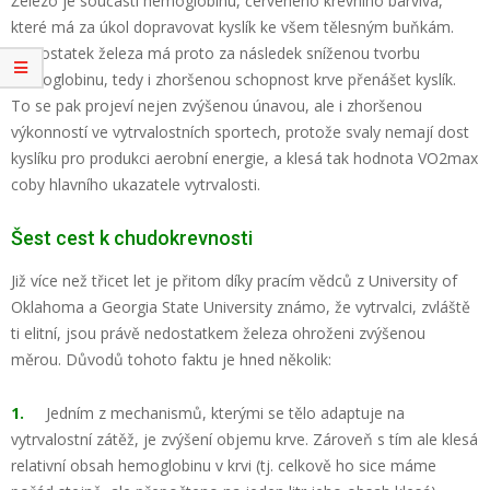
Železo je součástí hemoglobinu, červeného krevního barviva,
které má za úkol dopravovat kyslík ke všem tělesným buňkám.
Nedostatek železa má proto za následek sníženou tvorbu
hemoglobinu, tedy i zhoršenou schopnost krve přenášet kyslík.
To se pak projeví nejen zvýšenou únavou, ale i zhoršenou
výkonností ve vytrvalostních sportech, protože svaly nemají dost
kyslíku pro produkci aerobní energie, a klesá tak hodnota VO2max
coby hlavního ukazatele vytrvalosti.
Šest cest k chudokrevnosti
Již více než třicet let je přitom díky pracím vědců z University of
Oklahoma a Georgia State University známo, že vytrvalci, zvláště
ti elitní, jsou právě nedostatkem železa ohroženi zvýšenou
měrou. Důvodů tohoto faktu je hned několik:
1.
Jedním z mechanismů, kterými se tělo adaptuje na
vytrvalostní zátěž, je zvýšení objemu krve. Zároveň s tím ale klesá
relativní obsah hemoglobinu v krvi (tj. celkově ho sice máme