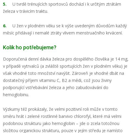
5.
U tvrdě trénujících sportovců dochází i k určitým ztrátám
železa v trávicím traktu.
6.
U žen v plodném věku se k výše uvedeným důvodům každý
měsíc přidávají i nemalé ztráty vlivem menstruačního krvácení.
Kolik ho potřebujeme?
Doporučená denní dávka železa pro dospělého člověka je 14 mg,
v případě vytrvalců (a zvláště sportujících žen v plodném věku) je
však vhodné toto množství navýšit. Zároveň je vhodné dbát na
dostatečný příjem vitaminu C, B2 a mědi, což jsou živiny
podporující vstřebávání železa a jeho zabudovávání do
hemoglobinu.
Výzkumy též prokázaly, že velmi pozitivní roli může v tomto
směru hrát i zelené rostlinné barvivo chlorofyl, které má velmi
podobnou strukturu jako hemoglobin – jde o zcela totožnou
složitou organickou strukturu, pouze v jejím středu je namísto