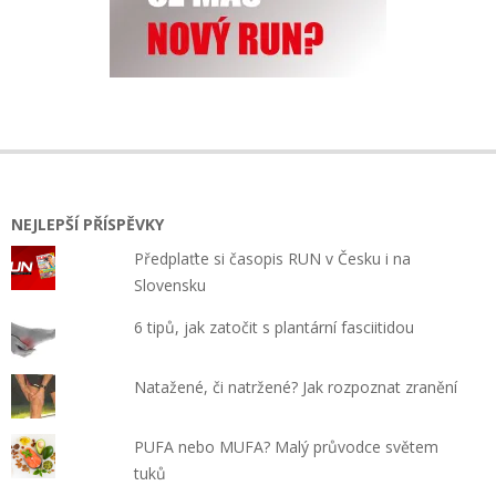
NEJLEPŠÍ PŘÍSPĚVKY
Předplaťte si časopis RUN v Česku i na
Slovensku
6 tipů, jak zatočit s plantární fasciitidou
Natažené, či natržené? Jak rozpoznat zranění
PUFA nebo MUFA? Malý průvodce světem
tuků