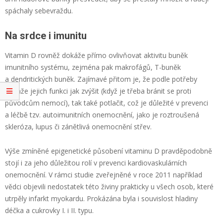
spáchaly sebevraždu.
Na srdce i imunitu
Vitamin D rovněž dokáže přímo ovlivňovat aktivitu buněk
imunitního systému, zejména pak makrofágů, T-buněk
a dendritických buněk. Zajímavé přitom je, že podle potřeby
dokáže jejich funkci jak zvýšit (když je třeba bránit se proti
původcům nemocí), tak také potlačit, což je důležité v prevenci
a léčbě tzv. autoimunitních onemocnění, jako je roztroušená
skleróza, lupus či zánětlivá onemocnění střev.
Výše zmíněné epigenetické působení vitaminu D pravděpodobně
stojí i za jeho důležitou rolí v prevenci kardiovaskulárních
onemocnění. V rámci studie zveřejněné v roce 2011 například
vědci objevili nedostatek této živiny prakticky u všech osob, které
utrpěly infarkt myokardu. Prokázána byla i souvislost hladiny
déčka a cukrovky I. i II. typu.