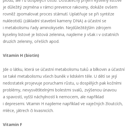
plodu, ale i u dospělých osob. Dostatečný příjem kyseliny listové
je důležitý zejména v rámci prevence rakoviny, dokáže ovšem
rovněž zpomalovat proces stárnutí. Uplatňuje se při syntéze
nukleotidů (základní stavební kameny DNA) a účastní se
i metabolismu řady aminokyselin. Nejdůležitějším zdrojem
kyseliny listové je listová zelenina, najdeme ji však i v ostatních
druzích zeleniny, ořeších apod.
Vitamin H (biotin)
Jde o látku, která se účastní metabolismu tuků a bílkovin a účastní
se také metabolismu všech buněk v lidském těle. U dětí se její
nedostatek projevuje poruchami růstu, u dospělých pak kožními
problémy, nevysvětlitelnými bolestmi svalů, zvýšenou únavou
a spavostí, vyšší náchylností k nemocem, ale například
i depresemi. Vitamin H najdeme například ve vaječných žloutcích,
mléce, játrech či kvasnicích.
Vitamin F