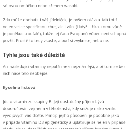
sójovou omáčkou nebo křenem wasabi.
Zda může obohatit i váš jídelníček, je ovšem otázka. Má totiž
nejen velice specifickou chuť, ale i vůni (i když – říkat tomu vůně
je poněkud troufalé), takže jej řada Evropanů vůbec není schopná
pozřít. Prostě to tedy zkuste, a buď si zvyknete, nebo ne.
Tyhle jsou také důležité
Ani následující vitaminy nepatří mezi nejznámější, a přitom se bez
nich naše tělo neobejde.
Kyselina listová
Jde o vitamin ze skupiny B. Její dostatečný příjem bývá
doporučován zejména v těhotenství, kdy snižuje riziko vzniku
vývojových vad dítěte. Princip jejího působení je podobně jako
v případě vitaminu D3 epigenetický a uplatňuje se nejen v případě