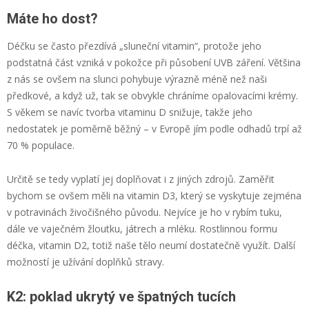
Máte ho dost?
Déčku se často přezdívá „sluneční vitamin“, protože jeho
podstatná část vzniká v pokožce při působení UVB záření. Většina
z nás se ovšem na slunci pohybuje výrazně méně než naši
předkové, a když už, tak se obvykle chráníme opalovacími krémy.
S věkem se navíc tvorba vitaminu D snižuje, takže jeho
nedostatek je poměrně běžný – v Evropě jím podle odhadů trpí až
70 % populace.
Určitě se tedy vyplatí jej doplňovat i z jiných zdrojů. Zaměřit
bychom se ovšem měli na vitamin D3, který se vyskytuje zejména
v potravinách živočišného původu. Nejvíce je ho v rybím tuku,
dále ve vaječném žloutku, játrech a mléku. Rostlinnou formu
déčka, vitamin D2, totiž naše tělo neumí dostatečně využít. Další
možností je užívání doplňků stravy.
K2: poklad ukrytý ve špatných tucích