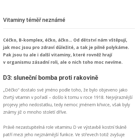
Vitaminy téměř neznámé
Céčko, B-komplex, éčko, áčko… Od dětství nám vštěpují,
jak moc jsou pro zdraví důležité, a tak je pilně polykáme.
Pak jsou tu ale i další vitaminy, které rovněž hrají
v organismu zásadní roli, ale o nich toho moc nevíme.
D3: sluneční bomba proti rakovině
„Déčko“ dostalo své jméno podle toho, že bylo objeveno jako
čtvrtý vitamin v pořadí – došlo k tomu v roce 1918. Nejvýraznější
projevy jeho nedostatku, tedy nemoc jménem křivice, však byly
známy již o mnoho století dříve.
Právě nezastupitelná role vitaminu D ve výstavbě kostní tkáně
patří mezi jeho nejznámější funkce. Ve střevech totiž zvyšuje