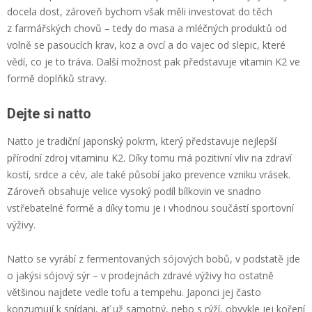
docela dost, zároveň bychom však měli investovat do těch
z farmářských chovů – tedy do masa a mléčných produktů od
volně se pasoucích krav, koz a ovcí a do vajec od slepic, které
vědí, co je to tráva. Další možnost pak představuje vitamin K2 ve
formě doplňků stravy.
Dejte si natto
Natto je tradiční japonský pokrm, který představuje nejlepší
přírodní zdroj vitaminu K2. Díky tomu má pozitivní vliv na zdraví
kostí, srdce a cév, ale také působí jako prevence vzniku vrásek.
Zároveň obsahuje velice vysoký podíl bílkovin ve snadno
vstřebatelné formě a díky tomu je i vhodnou součástí sportovní
výživy.
Natto se vyrábí z fermentovaných sójových bobů, v podstatě jde
o jakýsi sójový sýr – v prodejnách zdravé výživy ho ostatně
většinou najdete vedle tofu a tempehu. Japonci jej často
konzumují k snídani, ať už samotný, nebo s rýží, obvykle jej koření