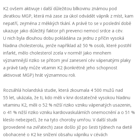
K2 ovšem aktivuje i další důležitou bílkovinu známou pod
zkratkou MGP, která má zase za úkol odvádět vápník z míst, kam
nepatří, zejména z měkkých tkání. A právě to se v poslední době
ukazuje jako důležitý faktor při prevenci nemocí srdce a cév.
U nich byla dlouhou dobu pokládána za jednu z příčin vysoká
hladina cholesterolu, jenže například až 50 % osob, které postihl
infarkt, mělo cholesterol zcela v normě! Jako mnohem
významnější riziko se přitom jeví zanesení cév vápenatými plaky
a právě tady může vitamin K2 (konkrétně jeho schopnost
aktivovat MGP) hrát významnou roli.
Rozsáhlá holandská studie, která zkoumala 4 500 mužů nad
55 let, ukázala, že ti, kdo měli v krvi dostatečně vysokou hladinu
vitaminu K2, měli o 52 % nižší riziko vzniku vápenatých usazenin,
o 41 % nižší riziko vzniku kardiovaskulárních onemocnění a o 51 %
kleslo nebezpečí, že na tyto choroby umřou. V další studii
(provedené na zvířatech) zase došlo již po šesti týdnech na dietě
obohacené o K2 ke snížení obsahu vápníku v cévách