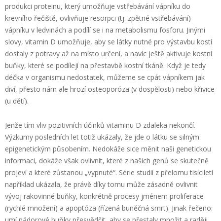
produkci proteinu, který umožňuje vstřebávání vápníku do
krevního řečiště, ovlivňuje resorpci (tj. zpětné vstřebávání)
vápníku v ledvinách a podílí se i na metabolismu fosforu. Jinými
slovy, vitamin D umožňuje, aby se látky nutné pro výstavbu kostí
dostaly z potravy až na místo určení, a navíc ještě aktivuje kostní
buňky, které se podílejí na přestavbě kostní tkáně. Když je tedy
déčka v organismu nedostatek, můžeme se cpát vápníkem jak
diví, přesto nám ale hrozí osteoporóza (v dospělosti) nebo křivice
(u dětí).
Jenže tím vliv pozitivních účinků vitaminu D zdaleka nekončí.
Výzkumy posledních let totiž ukázaly, že jde o látku se silným
epigenetickým působením. Nedokáže sice měnit naši genetickou
informaci, dokáže však ovlivnit, které z našich genů se skutečně
projeví a které zůstanou „vypnuté“. Série studií z přelomu tisíciletí
například ukázala, že právě díky tomu může zásadně ovlivnit
vývoj rakovinné buňky, konkrétně procesy jménem proliferace
(rychlé množení) a apoptóza (řízená buněčná smrt). Jinak řečeno:
umí nádorové buňky přesvědčit, aby se přestaly množit a raději