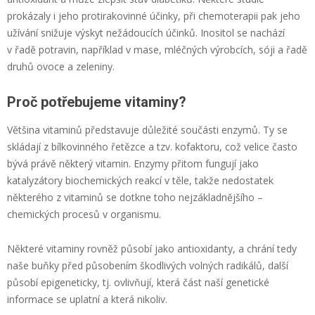
prokázaly i jeho protirakovinné účinky, při chemoterapii pak jeho
užívání snižuje výskyt nežádoucích účinků. Inositol se nachází
v řadě potravin, například v mase, mléčných výrobcích, sóji a řadě
druhů ovoce a zeleniny.
Proč potřebujeme vitaminy?
Většina vitaminů představuje důležité součásti enzymů. Ty se
skládají z bílkovinného řetězce a tzv. kofaktoru, což velice často
bývá právě některý vitamin. Enzymy přitom fungují jako
katalyzátory biochemických reakcí v těle, takže nedostatek
některého z vitaminů se dotkne toho nejzákladnějšího –
chemických procesů v organismu.
Některé vitaminy rovněž působí jako antioxidanty, a chrání tedy
naše buňky před působením škodlivých volných radikálů, další
působí epigeneticky, tj. ovlivňují, která část naší genetické
informace se uplatní a která nikoliv.