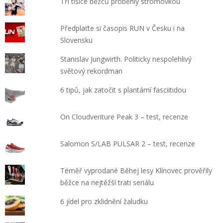
Tři tisíce běžců proběhly stromovkou
Předplaťte si časopis RUN v Česku i na
Slovensku
Stanislav Jungwirth. Politicky nespolehlivý
světový rekordman
6 tipů, jak zatočit s plantární fasciitidou
On Cloudventure Peak 3 – test, recenze
Salomon S/LAB PULSAR 2 – test, recenze
Téměř vyprodané Běhej lesy Klínovec prověřily
běžce na nejtěžší trati seriálu
6 jídel pro zklidnění žaludku