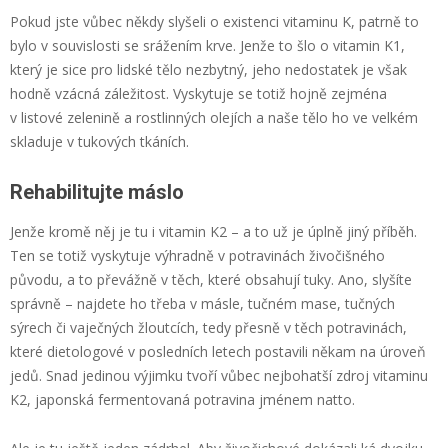
Pokud jste vůbec někdy slyšeli o existenci vitaminu K, patrně to
bylo v souvislosti se srážením krve. Jenže to šlo o vitamin K1,
který je sice pro lidské tělo nezbytný, jeho nedostatek je však
hodně vzácná záležitost. Vyskytuje se totiž hojně zejména
v listové zelenině a rostlinných olejích a naše tělo ho ve velkém
skladuje v tukových tkáních.
Rehabilitujte máslo
Jenže kromě něj je tu i vitamin K2 – a to už je úplně jiný příběh.
Ten se totiž vyskytuje výhradně v potravinách živočišného
původu, a to převážně v těch, které obsahují tuky. Ano, slyšíte
správně – najdete ho třeba v másle, tučném mase, tučných
sýrech či vaječných žloutcích, tedy přesně v těch potravinách,
které dietologové v posledních letech postavili někam na úroveň
jedů. Snad jedinou výjimku tvoří vůbec nejbohatší zdroj vitaminu
K2, japonská fermentovaná potravina jménem natto.