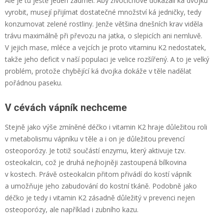
Ale je tu ještě jeden zádrhel. Aby živočichové dokázali ká dvojku
vyrobit, musejí přijímat dostatečné množství ká jedničky, tedy
konzumovat zelené rostliny. Jenže většina dnešních krav viděla
trávu maximálně při převozu na jatka, o slepicích ani nemluvě.
V jejich mase, mléce a vejcích je proto vitaminu K2 nedostatek,
takže jeho deficit v naší populaci je velice rozšířený. A to je velký
problém, protože chybějící ká dvojka dokáže v těle nadělat
pořádnou paseku.
V cévách vápník nechceme
Stejně jako výše zmíněné déčko i vitamin K2 hraje důležitou roli
v metabolismu vápníku v těle a i on je důležitou prevencí
osteoporózy. Je totiž součástí enzymu, který aktivuje tzv.
osteokalcin, což je druhá nejhojněji zastoupená bílkovina
v kostech. Právě osteokalcin přitom přivádí do kostí vápník
a umožňuje jeho zabudování do kostní tkáně. Podobně jako
déčko je tedy i vitamin K2 zásadně důležitý v prevenci nejen
osteoporózy, ale například i zubního kazu.