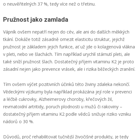
o neuvěřitelných 37 %, tedy více než o třetinu.
Pružnost jako zamlada
Vápník ovšem nepatří nejen do cév, ale ani do dalších měkkých
tkání. Dokáže totiž zásadně omezit elasticitu struktur, jejichž
pružnost je základem jejich funkce, ať už jde o kolagenová vlákna
v pleti, nebo ve šlachách. Tím například urychlí stárnutí pleti, ale
také sníží pružnost šlach. Dostatečný příjem vitaminu K2 je proto
zásadní nejen jako prevence vrásek, ale i rizika běžeckých zranění.
Tím ovšem výčet pozitivních účinků této živiny zdaleka nekončí.
Vědeckými výzkumy byla například prokázána její role v prevenci
a léčbě cukrovky, Alzheimerovy choroby, křečových žil,
revmatoidní artritidy, poruch plodnosti u mužů či rakoviny –
dostatečný příjem vitaminu K2 podle vědců snižuje riziko vzniku
nádorů o 30 %.
Důvodů, proč rehabilitovat tučnější živočišné produkty, je tedy