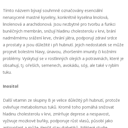
Tímto názvem bývají souhrnně označovány esenciální
nenasycené mastné kyseliny, konkrétně kyselina linolová,
linolenová a arachidonová. Jsou nezbytné pro tvorbu a funkci
buněčných membrán, snižují hladinu cholesterolu v krvi, brání
nadměrnému srážení krve, chrání játra, podporují zdraví srdce
a prostaty a jsou důležité i při hubnutí. Jejich nedostatek se může
projevit bolestmi hlavy, únavou, zhoršením imunity či kožními
problémy. Vyskytují se v rostlinných olejích a potravinách, které je
obsahují, tj. ořeších, semenech, avokádu, sóji, ale také v rybím
tuku.
Inositol
Další vitamin ze skupiny B je velice důležitý při hubnutí, protože
ovlivňuje metabolismus tuků. Kromě toho pomáhá snižovat
hladinu cholesterolu v krvi, zmírňuje deprese a nespavost,
vyživuje mozkové buňky, podporuje růst vlasů, působí jako
antioxidant a může zlepšit stav diabetiků. Některé studie