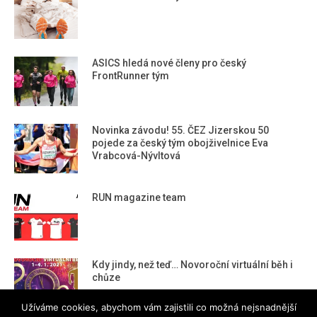
ASICS hledá nové členy pro český
FrontRunner tým
Novinka závodu! 55. ČEZ Jizerskou 50
pojede za český tým obojživelnice Eva
Vrabcová-Nývltová
RUN magazine team
Kdy jindy, než teď… Novoroční virtuální běh i
chůze
Užíváme cookies, abychom vám zajistili co možná nejsnadnější