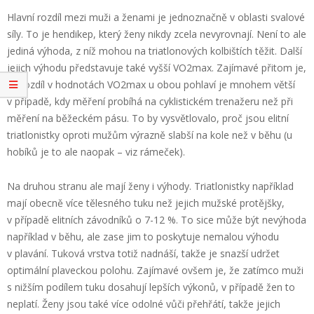
Hlavní rozdíl mezi muži a ženami je jednoznačně v oblasti svalové
síly. To je hendikep, který ženy nikdy zcela nevyrovnají. Není to ale
jediná výhoda, z níž mohou na triatlonových kolbištích těžit. Další
jejich výhodu představuje také vyšší VO2max. Zajímavé přitom je,
že rozdíl v hodnotách VO2max u obou pohlaví je mnohem větší
v případě, kdy měření probíhá na cyklistickém trenažeru než při
měření na běžeckém pásu. To by vysvětlovalo, proč jsou elitní
triatlonistky oproti mužům výrazně slabší na kole než v běhu (u
hobíků je to ale naopak – viz rámeček).
Na druhou stranu ale mají ženy i výhody. Triatlonistky například
mají obecně více tělesného tuku než jejich mužské protějšky,
v případě elitních závodníků o 7-12 %. To sice může být nevýhoda
například v běhu, ale zase jim to poskytuje nemalou výhodu
v plavání. Tuková vrstva totiž nadnáší, takže je snazší udržet
optimální plaveckou polohu. Zajímavé ovšem je, že zatímco muži
s nižším podílem tuku dosahují lepších výkonů, v případě žen to
neplatí. Ženy jsou také více odolné vůči přehřátí, takže jejich