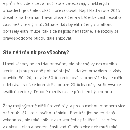
V průměru zde sice za muži stále zaostávají, v některých
případech je už ale dokáží i převálcovat. Například v roce 2015
dosáhla na Ironman Havai vítězná žena v běžecké části lepšího
času než vítězný muž. Situace, kdy by elitní ženy v triatlonu
porážely elitní muže, tak sice nejspíš nenastane, ale rozdíly se
pravděpodobně budou dále snižovat.
Stejný trénink pro všechny?
Hlavní zásady nejen triatlonového, ale obecně vytrvalostního
tréninku jsou pro obě pohlaví stejná – zlatým pravidlem je vždy
pravidlo 80 : 20, tedy že 80 % tréninkové kilometráže by se mělo
odehrávat v nízké intenzitě a pouze 20 % by měly tvořit vysoce
kvalitní tréninky. Drobné rozdíly tu ale přeci jen být mohou.
Ženy mají výrazně nižší úroveň síly, a proto mohou mnohem více
než muži těžit ze silového tréninku. Pomůže jim nejen zlepšit
výkonnost, ale také snížit riziko zranění z přetížení – zejména
v oblasti kolen a bederní části zad. O něco více než muži také