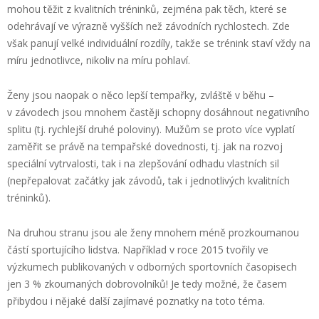
mohou těžit z kvalitních tréninků, zejména pak těch, které se
odehrávají ve výrazně vyšších než závodních rychlostech. Zde
však panují velké individuální rozdíly, takže se trénink staví vždy na
míru jednotlivce, nikoliv na míru pohlaví.
Ženy jsou naopak o něco lepší tempařky, zvláště v běhu –
v závodech jsou mnohem častěji schopny dosáhnout negativního
splitu (tj. rychlejší druhé poloviny). Mužům se proto více vyplatí
zaměřit se právě na tempařské dovednosti, tj. jak na rozvoj
speciální vytrvalosti, tak i na zlepšování odhadu vlastních sil
(nepřepalovat začátky jak závodů, tak i jednotlivých kvalitních
tréninků).
Na druhou stranu jsou ale ženy mnohem méně prozkoumanou
částí sportujícího lidstva. Například v roce 2015 tvořily ve
výzkumech publikovaných v odborných sportovních časopisech
jen 3 % zkoumaných dobrovolníků! Je tedy možné, že časem
přibydou i nějaké další zajímavé poznatky na toto téma.