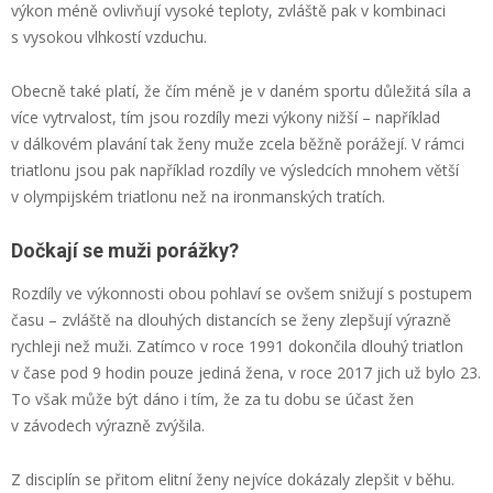
výkon méně ovlivňují vysoké teploty, zvláště pak v kombinaci
s vysokou vlhkostí vzduchu.
Obecně také platí, že čím méně je v daném sportu důležitá síla a
více vytrvalost, tím jsou rozdíly mezi výkony nižší – například
v dálkovém plavání tak ženy muže zcela běžně porážejí. V rámci
triatlonu jsou pak například rozdíly ve výsledcích mnohem větší
v olympijském triatlonu než na ironmanských tratích.
Dočkají se muži porážky?
Rozdíly ve výkonnosti obou pohlaví se ovšem snižují s postupem
času – zvláště na dlouhých distancích se ženy zlepšují výrazně
rychleji než muži. Zatímco v roce 1991 dokončila dlouhý triatlon
v čase pod 9 hodin pouze jediná žena, v roce 2017 jich už bylo 23.
To však může být dáno i tím, že za tu dobu se účast žen
v závodech výrazně zvýšila.
Z disciplín se přitom elitní ženy nejvíce dokázaly zlepšit v běhu.