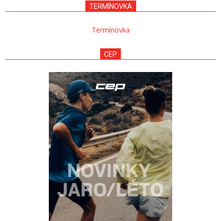
TERMÍNOVKA
Termínovka
CEP