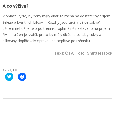
A co výživa?
V oblasti výživy by ženy měly dbát zejména na dostatečný příjem
železa a kvalitních bílkovin. Rozdíly jsou také v délce „okna“,
během něhož je tělo po tréninku optimálně nastaveno na příjem
živin – u žen je kratší, proto by měly dbát na to, aby cukry a
bílkoviny doplňovaly opravdu co nejdříve po tréninku.
Text: ČTA| Foto: Shutterstock
SDÍLEJTE:
Click
Click
to
to
share
share
on
on
Twitter
Facebook
(Opens
(Opens
in
in
new
new
2024-
window)
window)
09-
19