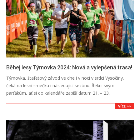
Běhej lesy Týmovka 2024: Nová a vylepšená trasa!
2024-
Týmovka, štafetový závod ve dne i v noci v srdci Vysočiny,
01-
čeká na lesní smečku i následující sezónu. Řekni svým
04
parťákům, ať si do kalendáře zapíší datum 21. – 23.
VÍCE >>