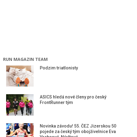
RUN MAGAZIN TEAM
Podzim triatlonisty
ASICS hledá nové členy pro český
FrontRunner tým
Novinka závodu! 55. ČEZ Jizerskou 50
pojede za český tým obojživelnice Eva
Vrabcová-Nývltová