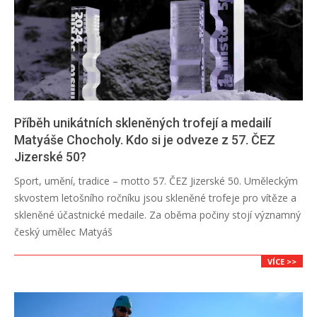
Příběh unikátních skleněných trofejí a medailí
Matyáše Chocholy. Kdo si je odveze z 57. ČEZ
Jizerské 50?
2023-
Sport, umění, tradice – motto 57. ČEZ Jizerské 50. Uměleckým
12-
skvostem letošního ročníku jsou skleněné trofeje pro vítěze a
20
skleněné účastnické medaile. Za oběma počiny stojí významný
český umělec Matyáš
VÍCE >>