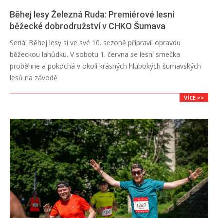
Běhej lesy Železná Ruda: Premiérové lesní
běžecké dobrodružství v CHKO Šumava
2024-
Seriál Běhej lesy si ve své 10. sezoně připravil opravdu
05-
běžeckou lahůdku. V sobotu 1. června se lesní smečka
29
proběhne a pokochá v okolí krásných hlubokých šumavských
lesů na závodě
VÍCE >>