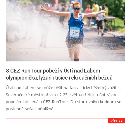
S ČEZ RunTour poběží v Ústí nad Labem
olympionička, lyžaři i tisíce rekreačních běžců
2024-
Ústí nad Labem se může těšit na fantastický běžecký zážitek.
05-
Severočeské město přivítá už 25. května třetí letošní závod
24
populárního seriálu ČEZ RunTour. Do startovního koridoru se
postupně seřadí přibližně
VÍCE >>