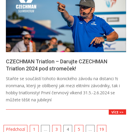
CZECHMAN Triatlon – Darujte CZECHMAN
Triatlon 2024 pod stromeček!
2023-
Staňte se součástí tohoto ikonického závodu na distanci ½
12-
ironmana, který je oblíbený jak mezi elitními závodníky, tak i
12
hobby triatlonisty! První červnový víkend 31.5.-2.6.2024 se
můžete těšit na jubilejní
VÍCE >>
Navigace
Předchozí
1
…
3
4
5
…
19