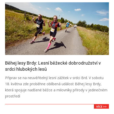
Běhej lesy Brdy: Lesní běžecké dobrodružství v
srdci hlubokých lesů
2024-
Připrav se na neuvěřitelný lesní zážitek v srdci Brd. V sobotu
05-
18. května zde proběhne oblíbená událost Běhej lesy Brdy,
10
která spojuje nadšené běžce a milovníky přírody v jedinečném
prostředí
VÍCE >>