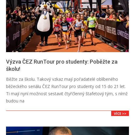
Výzva ČEZ RunTour pro studenty: Poběžte za
školu!
2024-
Běžte za školu. Takový vzkaz mají pořadatelé oblíbeného
03-
běžeckého seriálu ČEZ RunTour pro studenty od 15 do 21 let.
25
Ti mají nyní možnost sestavit čtyřčlenný štafetový tým, s nímž
budou na
VÍCE >>