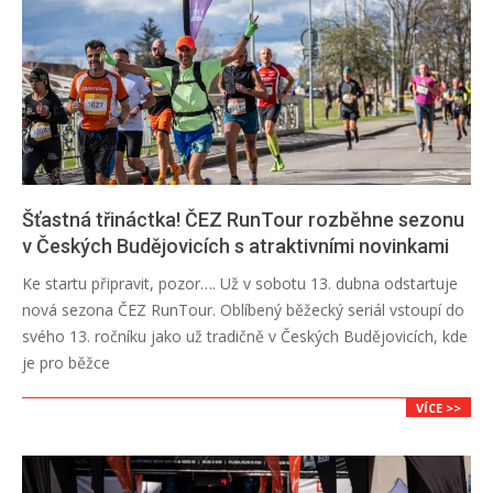
Šťastná třináctka! ČEZ RunTour rozběhne sezonu
v Českých Budějovicích s atraktivními novinkami
2024-
Ke startu připravit, pozor…. Už v sobotu 13. dubna odstartuje
04-
nová sezona ČEZ RunTour. Oblíbený běžecký seriál vstoupí do
09
svého 13. ročníku jako už tradičně v Českých Budějovicích, kde
je pro běžce
VÍCE >>