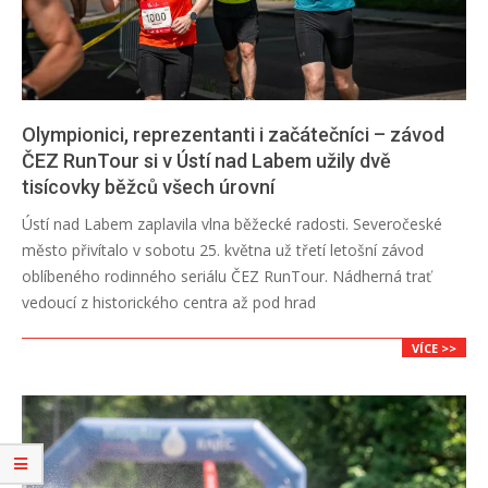
Olympionici, reprezentanti i začátečníci – závod
ČEZ RunTour si v Ústí nad Labem užily dvě
tisícovky běžců všech úrovní
2024-
Ústí nad Labem zaplavila vlna běžecké radosti. Severočeské
05-
město přivítalo v sobotu 25. května už třetí letošní závod
27
oblíbeného rodinného seriálu ČEZ RunTour. Nádherná trať
vedoucí z historického centra až pod hrad
VÍCE >>