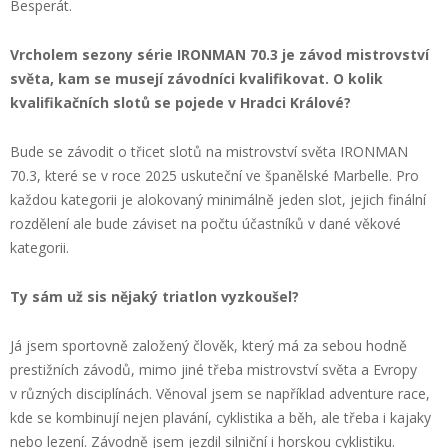
Besperát.
Vrcholem sezony série IRONMAN 70.3 je závod mistrovství
světa, kam se musejí závodníci kvalifikovat. O kolik
kvalifikačních slotů se pojede v Hradci Králové?
Bude se závodit o třicet slotů na mistrovství světa IRONMAN
70.3, které se v roce 2025 uskuteční ve španělské Marbelle. Pro
každou kategorii je alokovaný minimálně jeden slot, jejich finální
rozdělení ale bude záviset na počtu účastníků v dané věkové
kategorii.
Ty sám už sis nějaký triatlon vyzkoušel?
Já jsem sportovně založený člověk, který má za sebou hodně
prestižních závodů, mimo jiné třeba mistrovství světa a Evropy
v různých disciplínách. Věnoval jsem se například adventure race,
kde se kombinují nejen plavání, cyklistika a běh, ale třeba i kajaky
nebo lezení. Závodně jsem jezdil silniční i horskou cyklistiku.