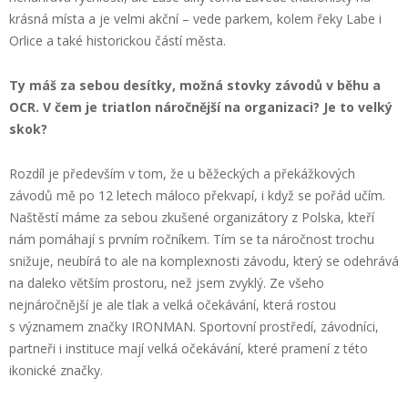
krásná místa a je velmi akční – vede parkem, kolem řeky Labe i
Orlice a také historickou částí města.
Ty máš za sebou desítky, možná stovky závodů v běhu a
OCR. V čem je triatlon náročnější na organizaci? Je to velký
skok?
Rozdíl je především v tom, že u běžeckých a překážkových
závodů mě po 12 letech máloco překvapí, i když se pořád učím.
Naštěstí máme za sebou zkušené organizátory z Polska, kteří
nám pomáhají s prvním ročníkem. Tím se ta náročnost trochu
snižuje, neubírá to ale na komplexnosti závodu, který se odehrává
na daleko větším prostoru, než jsem zvyklý. Ze všeho
nejnáročnější je ale tlak a velká očekávání, která rostou
s významem značky IRONMAN. Sportovní prostředí, závodníci,
partneři i instituce mají velká očekávání, které pramení z této
ikonické značky.