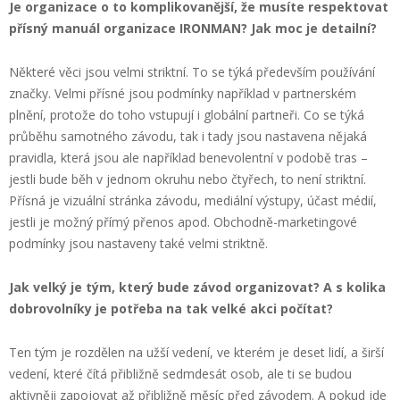
Je organizace o to komplikovanější, že musíte respektovat
přísný manuál organizace IRONMAN? Jak moc je detailní?
Některé věci jsou velmi striktní. To se týká především používání
značky. Velmi přísné jsou podmínky například v partnerském
plnění, protože do toho vstupují i globální partneři. Co se týká
průběhu samotného závodu, tak i tady jsou nastavena nějaká
pravidla, která jsou ale například benevolentní v podobě tras –
jestli bude běh v jednom okruhu nebo čtyřech, to není striktní.
Přísná je vizuální stránka závodu, mediální výstupy, účast médií,
jestli je možný přímý přenos apod. Obchodně-marketingové
podmínky jsou nastaveny také velmi striktně.
Jak velký je tým, který bude závod organizovat? A s kolika
dobrovolníky je potřeba na tak velké akci počítat?
Ten tým je rozdělen na užší vedení, ve kterém je deset lidí, a širší
vedení, které čítá přibližně sedmdesát osob, ale ti se budou
aktivněji zapojovat až přibližně měsíc před závodem. A pokud jde