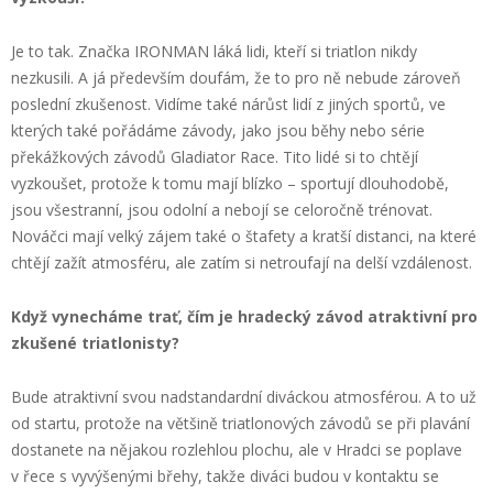
Je to tak. Značka IRONMAN láká lidi, kteří si triatlon nikdy
nezkusili. A já především doufám, že to pro ně nebude zároveň
poslední zkušenost. Vidíme také nárůst lidí z jiných sportů, ve
kterých také pořádáme závody, jako jsou běhy nebo série
překážkových závodů Gladiator Race. Tito lidé si to chtějí
vyzkoušet, protože k tomu mají blízko – sportují dlouhodobě,
jsou všestranní, jsou odolní a nebojí se celoročně trénovat.
Nováčci mají velký zájem také o štafety a kratší distanci, na které
chtějí zažít atmosféru, ale zatím si netroufají na delší vzdálenost.
Když vynecháme trať, čím je hradecký závod atraktivní pro
zkušené triatlonisty?
Bude atraktivní svou nadstandardní diváckou atmosférou. A to už
od startu, protože na většině triatlonových závodů se při plavání
dostanete na nějakou rozlehlou plochu, ale v Hradci se poplave
v řece s vyvýšenými břehy, takže diváci budou v kontaktu se