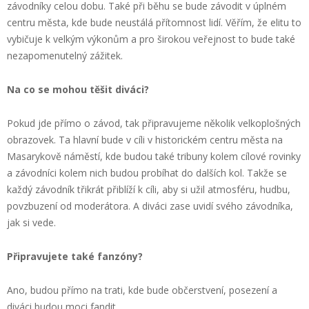
závodníky celou dobu. Také při běhu se bude závodit v úplném
centru města, kde bude neustálá přítomnost lidí. Věřím, že elitu to
vybičuje k velkým výkonům a pro širokou veřejnost to bude také
nezapomenutelný zážitek.
Na co se mohou těšit diváci?
Pokud jde přímo o závod, tak připravujeme několik velkoplošných
obrazovek. Ta hlavní bude v cíli v historickém centru města na
Masarykově náměstí, kde budou také tribuny kolem cílové rovinky
a závodníci kolem nich budou probíhat do dalších kol. Takže se
každý závodník třikrát přiblíží k cíli, aby si užil atmosféru, hudbu,
povzbuzení od moderátora. A diváci zase uvidí svého závodníka,
jak si vede.
Připravujete také fanzóny?
Ano, budou přímo na trati, kde bude občerstvení, posezení a
diváci budou moci fandit.