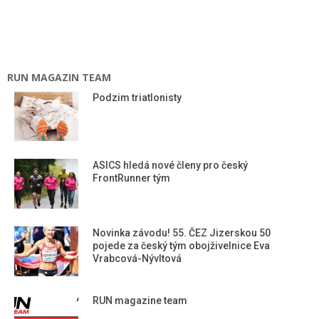
RUN MAGAZIN TEAM
Podzim triatlonisty
ASICS hledá nové členy pro český
FrontRunner tým
Novinka závodu! 55. ČEZ Jizerskou 50
pojede za český tým obojživelnice Eva
Vrabcová-Nývltová
RUN magazine team