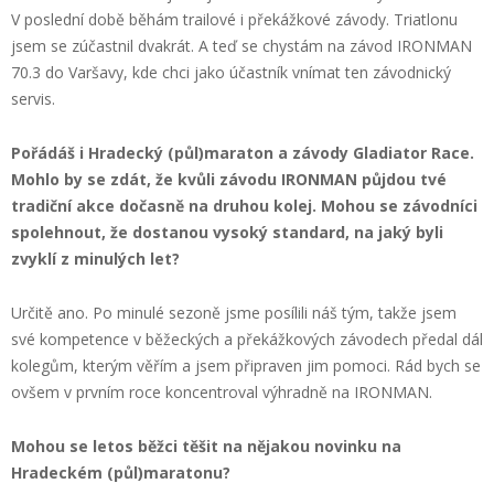
V poslední době běhám trailové i překážkové závody. Triatlonu
jsem se zúčastnil dvakrát. A teď se chystám na závod IRONMAN
70.3 do Varšavy, kde chci jako účastník vnímat ten závodnický
servis.
Pořádáš i Hradecký (půl)maraton a závody Gladiator Race.
Mohlo by se zdát, že kvůli závodu IRONMAN půjdou tvé
tradiční akce dočasně na druhou kolej. Mohou se závodníci
spolehnout, že dostanou vysoký standard, na jaký byli
zvyklí z minulých let?
Určitě ano. Po minulé sezoně jsme posílili náš tým, takže jsem
své kompetence v běžeckých a překážkových závodech předal dál
kolegům, kterým věřím a jsem připraven jim pomoci. Rád bych se
ovšem v prvním roce koncentroval výhradně na IRONMAN.
Mohou se letos běžci těšit na nějakou novinku na
Hradeckém (půl)maratonu?