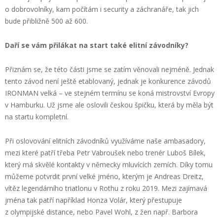
o dobrovolníky, kam počítám i security a záchranáře, tak jich
bude přibližně 500 až 600.
Daří se vám přilákat na start také elitní závodníky?
Přiznám se, že této části jsme se zatím věnovali nejméně. Jednak
tento závod není ještě etablovaný, jednak je konkurence závodů
IRONMAN velká – ve stejném termínu se koná mistrovství Evropy
v Hamburku. Už jsme ale oslovili českou špičku, která by měla být
na startu kompletní.
Při oslovování elitních závodníků využíváme naše ambasadory,
mezi které patří třeba Petr Vabroušek nebo trenér Luboš Bílek,
který má skvělé kontakty v německy mluvících zemích. Díky tomu
můžeme potvrdit první velké jméno, kterým je Andreas Dreitz,
vítěz legendárního triatlonu v Rothu z roku 2019. Mezi zajímavá
jména tak patří například Honza Volár, který přestupuje
z olympijské distance, nebo Pavel Wohl, z žen např. Barbora