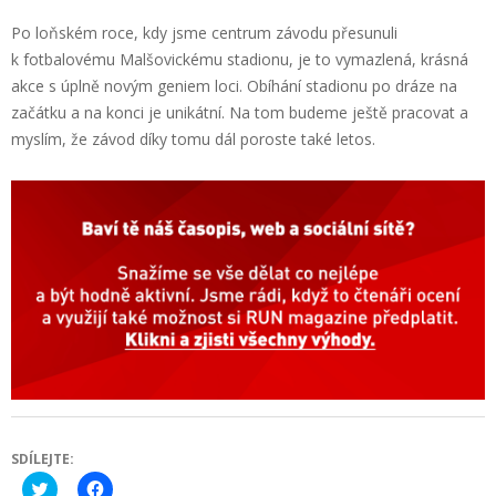
Po loňském roce, kdy jsme centrum závodu přesunuli
k fotbalovému Malšovickému stadionu, je to vymazlená, krásná
akce s úplně novým geniem loci. Obíhání stadionu po dráze na
začátku a na konci je unikátní. Na tom budeme ještě pracovat a
myslím, že závod díky tomu dál poroste také letos.
SDÍLEJTE:
Click
Click