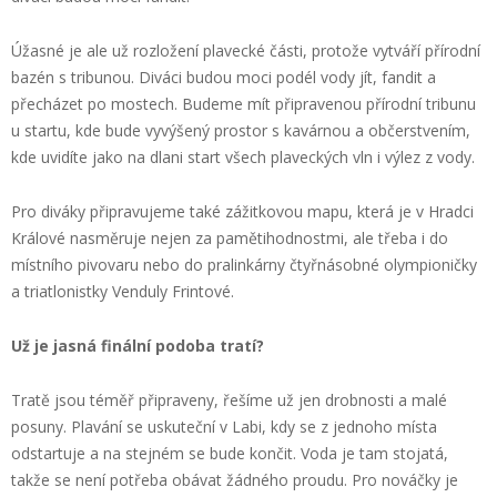
Úžasné je ale už rozložení plavecké části, protože vytváří přírodní
bazén s tribunou. Diváci budou moci podél vody jít, fandit a
přecházet po mostech. Budeme mít připravenou přírodní tribunu
u startu, kde bude vyvýšený prostor s kavárnou a občerstvením,
kde uvidíte jako na dlani start všech plaveckých vln i výlez z vody.
Pro diváky připravujeme také zážitkovou mapu, která je v Hradci
Králové nasměruje nejen za pamětihodnostmi, ale třeba i do
místního pivovaru nebo do pralinkárny čtyřnásobné olympioničky
a triatlonistky Venduly Frintové.
Už je jasná finální podoba tratí?
Tratě jsou téměř připraveny, řešíme už jen drobnosti a malé
posuny. Plavání se uskuteční v Labi, kdy se z jednoho místa
odstartuje a na stejném se bude končit. Voda je tam stojatá,
takže se není potřeba obávat žádného proudu. Pro nováčky je