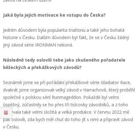
Jaká byla jejich motivace ke vstupu do Česka?
Jedním důvodem byla popularita triatlonu a také jeho bohatá
historie v Česku. Dalším důvodem byl fakt, že se v Česku žádný
jiný závod série IRONMAN nekoná.
Následně tedy oslovili tebe jako zkušeného pořadatele
běžeckých a překážkových závodů?
Seznámili jsme se při pořádání překážkové série Gladiator Race,
dvakrát jsme organizovali velký závod v Harrachově, který proběhl
společně s polskou sérií Runmageddon. Pokaždé byl velmi
úspěšný, zúčastnily se ho přes tři tisícovky závodníků, a z toho
vyplývala také velmi složitá a velká produkce. V červnu 2022 mě
pak oslovili, zda bych měl chuť do toho jít s nimi a připravit závod
v Česku.