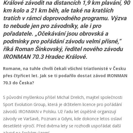
Králové závodit na distancích 1,9 km plavání, 90
km kolo a 21 km běh, ale také na kratších
tratích v rámci doprovodného programu. Výzva
to nebude jen pro závodníky, ale i pro
pořadatele. „Očekávání jsou obrovská a
podmínky pro pořádání závodu velmi přísné,“
říká Roman Šinkovský, ředitel nového závodu
IRONMAN 70.3 Hradec Králové.
Romane, na tuhle chvíli čekali všichni triatlonisté v Česku
přes čtyřicet let. Jak se ti podařilo dostat závod IRONMAN
70.3 do Česka?
S původní myšlenkou přišel Michal Drelich, majitel společnosti
Sport Evolution Group, která je držitelem licence pro pořádání
závodů IRONMAN v Polsku. Už řadu let úspěšně organizují
závody ve Varšavě, Poznani a Gdyni, kde dokonce letos oslaví
desetileté výročí. Před dvěma lety se rozhodli uspořádat další
závod na českém území.