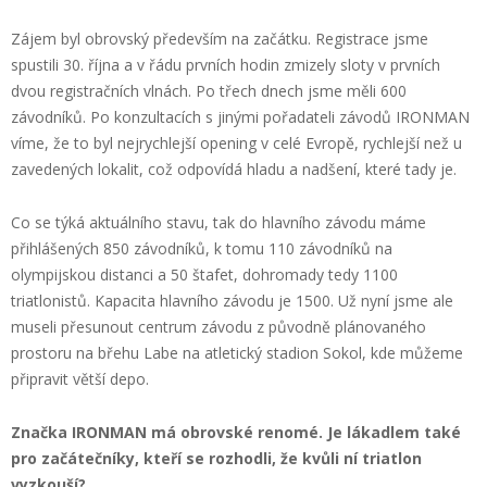
Zájem byl obrovský především na začátku. Registrace jsme
spustili 30. října a v řádu prvních hodin zmizely sloty v prvních
dvou registračních vlnách. Po třech dnech jsme měli 600
závodníků. Po konzultacích s jinými pořadateli závodů IRONMAN
víme, že to byl nejrychlejší opening v celé Evropě, rychlejší než u
zavedených lokalit, což odpovídá hladu a nadšení, které tady je.
Co se týká aktuálního stavu, tak do hlavního závodu máme
přihlášených 850 závodníků, k tomu 110 závodníků na
olympijskou distanci a 50 štafet, dohromady tedy 1100
triatlonistů. Kapacita hlavního závodu je 1500. Už nyní jsme ale
museli přesunout centrum závodu z původně plánovaného
prostoru na břehu Labe na atletický stadion Sokol, kde můžeme
připravit větší depo.
Značka IRONMAN má obrovské renomé. Je lákadlem také
pro začátečníky, kteří se rozhodli, že kvůli ní triatlon
vyzkouší?