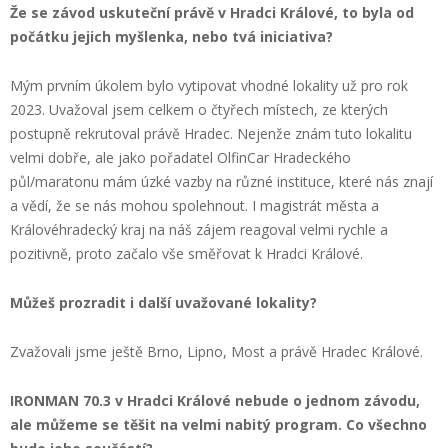
Že se závod uskuteční právě v Hradci Králové, to byla od
počátku jejich myšlenka, nebo tvá iniciativa?
Mým prvním úkolem bylo vytipovat vhodné lokality už pro rok
2023. Uvažoval jsem celkem o čtyřech místech, ze kterých
postupně rekrutoval právě Hradec. Nejenže znám tuto lokalitu
velmi dobře, ale jako pořadatel OlfinCar Hradeckého
půl/maratonu mám úzké vazby na různé instituce, které nás znají
a vědí, že se nás mohou spolehnout. I magistrát města a
Královéhradecký kraj na náš zájem reagoval velmi rychle a
pozitivně, proto začalo vše směřovat k Hradci Králové.
Můžeš prozradit i další uvažované lokality?
Zvažovali jsme ještě Brno, Lipno, Most a právě Hradec Králové.
IRONMAN 70.3 v Hradci Králové nebude o jednom závodu,
ale můžeme se těšit na velmi nabitý program. Co všechno