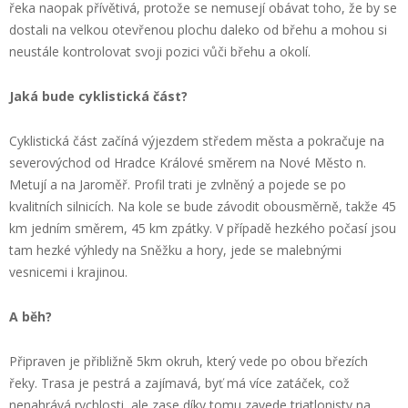
řeka naopak přívětivá, protože se nemusejí obávat toho, že by se
dostali na velkou otevřenou plochu daleko od břehu a mohou si
neustále kontrolovat svoji pozici vůči břehu a okolí.
Jaká bude cyklistická část?
Cyklistická část začíná výjezdem středem města a pokračuje na
severovýchod od Hradce Králové směrem na Nové Město n.
Metují a na Jaroměř. Profil trati je zvlněný a pojede se po
kvalitních silnicích. Na kole se bude závodit obousměrně, takže 45
km jedním směrem, 45 km zpátky. V případě hezkého počasí jsou
tam hezké výhledy na Sněžku a hory, jede se malebnými
vesnicemi i krajinou.
A běh?
Připraven je přibližně 5km okruh, který vede po obou březích
řeky. Trasa je pestrá a zajímavá, byť má více zatáček, což
nenahrává rychlosti, ale zase díky tomu zavede triatlonisty na