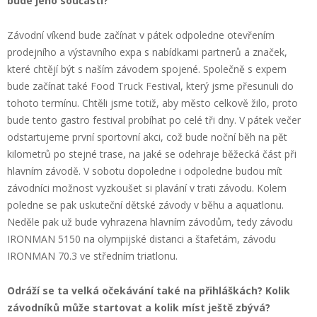
bude jeho součástí?
Závodní víkend bude začínat v pátek odpoledne otevřením
prodejního a výstavního expa s nabídkami partnerů a značek,
které chtějí být s naším závodem spojené. Společně s expem
bude začínat také Food Truck Festival, který jsme přesunuli do
tohoto termínu. Chtěli jsme totiž, aby město celkově žilo, proto
bude tento gastro festival probíhat po celé tři dny. V pátek večer
odstartujeme první sportovní akci, což bude noční běh na pět
kilometrů po stejné trase, na jaké se odehraje běžecká část při
hlavním závodě. V sobotu dopoledne i odpoledne budou mít
závodníci možnost vyzkoušet si plavání v trati závodu. Kolem
poledne se pak uskuteční dětské závody v běhu a aquatlonu.
Neděle pak už bude vyhrazena hlavním závodům, tedy závodu
IRONMAN 5150 na olympijské distanci a štafetám, závodu
IRONMAN 70.3 ve středním triatlonu.
Odráží se ta velká očekávání také na přihláškách? Kolik
závodníků může startovat a kolik míst ještě zbývá?