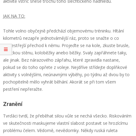
aktivitě vstříc snese trochu toho šlechtického nadhledu.
JAK NA TO:
Tohle volno obyčejně předchází objemovému tréninku. Hltání
kilometrů nezapře jednotvárnější ráz, proto se snažte o co
nejpestřejší přechod k němu. Projeďte se na kole, zkuste brusle,
lezeckou stěnu, koloběžky anebo běžky. Svaly zapřáhnete taky,
ale jinak. Bez nárazového zápřahu, které zpravidla nastane,
pokud se do toho opřete z voleje. Nejdříve střídejte doplňkové
aktivity s volnějšími, neúnavnými výběhy, po týdnu až dvou by to
pochopitelně mělo vyhrát běhání. Akorát se při tom všem
pestření nepřeražte.
Zranění
Tvrďáci tvrdí, že přeběhat silou vůle se nechá všecko. Riskováním
ve skutečnosti maskujeme vlastní slabost postavit se hrozícímu
problému čelem. Vědomě, nevědomky. Někdy ruská ruleta