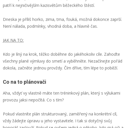
patří k nejničivějším kazisvětům běžeckého štěstí.
Dneska je příliš horko, zima, tma, fouká, možná dokonce zaprší.
Není nálada, podmínky, vhodná doba, a hlavně čas.
JAK NA TO:
Kdo je líný na krok, těžko doběhne do jakéhokoliv cíle. Zahoďte
všechny plané výmluvy do smetí a vyběhněte. Nezačínejte pořád
dokola, začněte jednou provždy. Čím dříve, tím lépe to poběží.
Co na to plánovači
Aha, vždyť vy vlastně máte ten tréninkový plán, který s výlukami
provozu jaksi nepočítá. Co s tím?
Pokud vlastníte plán strukturovaný, zaměřený na konkrétní cíl,
vždy žádejte úpravu u jeho vystavitele. I tak si dotyčný svůj
honorář zaslouží. Pokud se ovšem jedná o někoho, kdo má oči a