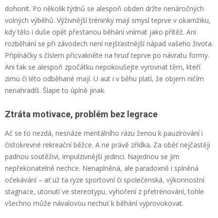
dohonit. Po několik týdnů se alespoň obden držte nenáročných
volných výběhů. Výživnější tréninky mají smysl teprve v okamžiku,
kdy tělo i duše opět přestanou běhání vnímat jako přítěž. Ani
rozběhání se při závodech není nejšťastnější nápad vašeho života.
Připínáčky s číslem přicvakněte na hruď teprve po návratu formy.
Ani tak se alespoň zpočátku nepokoušejte vyrovnat těm, kteří
zimu či léto odběhané mají. U aut i v běhu platí, že objem ničím
nenahradíš. Šlape to úplně jinak.
Ztráta motivace, problém bez legrace
Ač se to nezdá, nesnáze mentálního rázu ženou k pauzírování i
čistokrevné rekreační běžce. A ne právě zřídka. Za oběť nejčastěji
padnou soutěživí, impulzivnější jedinci. Najednou se jim
nepřekonatelně nechce. Nenaplněná, ale paradoxně i splněná
očekávání – ať už ta ryze sportovní či společenská, výkonnostní
stagnace, utonutí ve stereotypu, vyhoření z přetrénování, tohle
všechno může návalovou nechuť k běhání vyprovokovat.