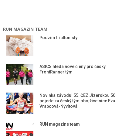
RUN MAGAZIN TEAM
Podzim triatlonisty
ASICS hledá nové členy pro český
FrontRunner tým
Novinka závodu! 55. ČEZ Jizerskou 50
pojede za český tým obojživelnice Eva
Vrabcová-Nývltová
RUN magazine team