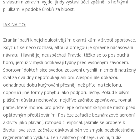
s vlastním zdravím vyjde, jindy vystaví účet zpětně i s hořkými
pilulkami v podobě úroků za blbost.
JAK NA TO:
Zranění patří k nejchoulostivějším okamžikům v životě sportovce.
Když už se něco rozhasí, alfou a omegou je správné načasování
návratu. Hlavně jej neuspěchat! Pravda, těžko se to poslouchá
borci, jemuž v mysli odtikávají týdny před vysněným závodem.
Sportovní doktoři sice svedou zotavení urychlit, nicméně natržený
sval za dva dny nepofoukají ani oni. Alespoň ale dokážou
odhadnout dobu kurýrování přesněji než přítel na telefonu,
doporučí jiné formy pohybu jako podporu léčby. Pokud k bílým
plášťům důvěru nechováte, nejdříve začněte zpevňovat, rovnat
partie, které mohou pro příště lépe ochránit skřípnuté místo před
opětovným přetěžováním. Posléze zařaďte beznárazové aerobní
aktivity jako plavání, rotoped či eliptical. Jakmile se probere k
životu i svalstvo, začněte dávkovat běh ve smyslu bezbolestného
regeneračního výklusu. Ten svalstvo prohřeje, uvolní, tudíž