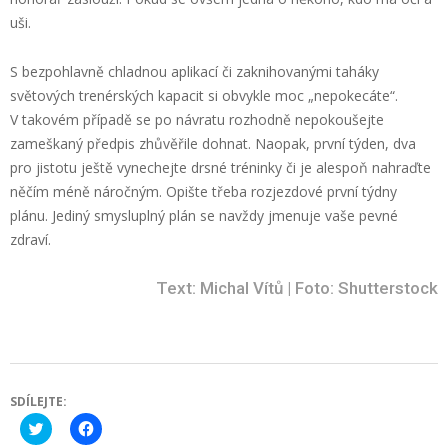
uši.
S bezpohlavně chladnou aplikací či zaknihovanými taháky
světových trenérských kapacit si obvykle moc „nepokecáte“.
V takovém případě se po návratu rozhodně nepokoušejte
zameškaný předpis zhůvěřile dohnat. Naopak, první týden, dva
pro jistotu ještě vynechejte drsné tréninky či je alespoň nahraďte
něčím méně náročným. Opište třeba rozjezdové první týdny
plánu. Jediný smysluplný plán se navždy jmenuje vaše pevné
zdraví.
Text: Michal Vítů | Foto: Shutterstock
SDÍLEJTE:
Click
Click
to
to