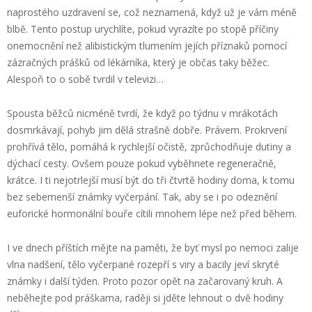
naprostého uzdravení se, což neznamená, když už je vám méně
blbě. Tento postup urychlíte, pokud vyrazíte po stopě příčiny
onemocnění než alibistickým tlumením jejích příznaků pomocí
zázračných prášků od lékárníka, který je občas taky běžec.
Alespoň to o sobě tvrdil v televizi…
Spousta běžců nicméně tvrdí, že když po týdnu v mrákotách
dosmrkávají, pohyb jim dělá strašně dobře. Právem. Prokrvení
prohřívá tělo, pomáhá k rychlejší očistě, zprůchodňuje dutiny a
dýchací cesty. Ovšem pouze pokud vyběhnete regeneračně,
krátce. I ti nejotrlejší musí být do tři čtvrtě hodiny doma, k tomu
bez sebemenší známky vyčerpání. Tak, aby se i po odeznění
euforické hormonální bouře cítili mnohem lépe než před během.
I ve dnech příštích mějte na paměti, že byť mysl po nemoci zalije
vlna nadšení, tělo vyčerpané rozepří s viry a bacily jeví skryté
známky i další týden. Proto pozor opět na začarovaný kruh. A
neběhejte pod práškama, raději si jděte lehnout o dvě hodiny