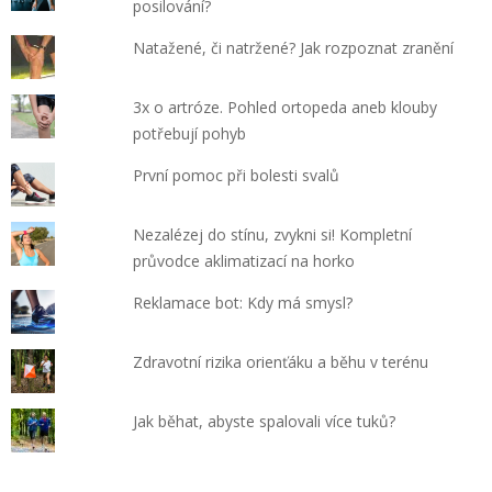
posilování?
Natažené, či natržené? Jak rozpoznat zranění
3x o artróze. Pohled ortopeda aneb klouby
potřebují pohyb
První pomoc při bolesti svalů
Nezalézej do stínu, zvykni si! Kompletní
průvodce aklimatizací na horko
Reklamace bot: Kdy má smysl?
Zdravotní rizika orienťáku a běhu v terénu
Jak běhat, abyste spalovali více tuků?