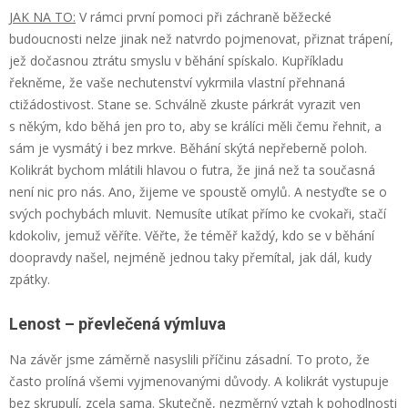
JAK NA TO:
V rámci první pomoci při záchraně běžecké
budoucnosti nelze jinak než natvrdo pojmenovat, přiznat trápení,
jež dočasnou ztrátu smyslu v běhání spískalo. Kupříkladu
řekněme, že vaše nechutenství vykrmila vlastní přehnaná
ctižádostivost. Stane se. Schválně zkuste párkrát vyrazit ven
s někým, kdo běhá jen pro to, aby se králíci měli čemu řehnit, a
sám je vysmátý i bez mrkve. Běhání skýtá nepřeberně poloh.
Kolikrát bychom mlátili hlavou o futra, že jiná než ta současná
není nic pro nás. Ano, žijeme ve spoustě omylů. A nestyďte se o
svých pochybách mluvit. Nemusíte utíkat přímo ke cvokaři, stačí
kdokoliv, jemuž věříte. Věřte, že téměř každý, kdo se v běhání
doopravdy našel, nejméně jednou taky přemítal, jak dál, kudy
zpátky.
Lenost – převlečená výmluva
Na závěr jsme záměrně nasyslili příčinu zásadní. To proto, že
často prolíná všemi vyjmenovanými důvody. A kolikrát vystupuje
bez skrupulí, zcela sama. Skutečně, nezměrný vztah k pohodlnosti