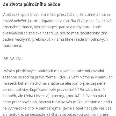
Ze života půlročního běžce
V běžecké společnosti stále řádí přesvědčení, že v zimě a hicu
se
prostě neběhá
. Jakmile dopadne první vločka či zátylek náznakově
přismahne slunce, vyhlášena jest pauza a nohy hore. Tohle
přesvědčení se zdaleka nezdržuje pouze mezi začátečníky (tím
pádem věčnými), překvapivě k němu tíhne i řada tříhodinových
maratonců.
JAK NA TO:
Právě v předělových obdobích mezi jarní a podzimní závodní
sezónou se rodí ta pravá forma. Když už vám nicméně v parnu ani
mrazech běhání nechutná, snažte se alespoň o jiné, zejména
aerobní aktivity. Kupříkladu opět pravidelné běžkování, kolo či
koloběh, ale třeba i lezectví, spinning, „horská“ chůze na pásu
nebo prachobyčejná, poctivá turistika vás může uchránit od pádu
na vytrvalecké dno. A samozřejmě, jakmile opět nadejde váš čas,
ani tentokrát se nesnažte až čtvrtletní běžeckou odmlku honem