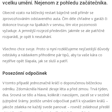
vcelku umění. Nejenom z pohledu začátečníka.
Obecně vzato na běžecký restart báječně sedí příměr se
zprovozňováním odstaveného auta. Čím déle chřadne v garáži či
dokonce trucuje na špalkách v servisu, tím více pozornosti
vyžaduje. A jemnější rozjezd především. Jakmile se ale patřičně
rozparádí, je opět k neutahání.
Všechno chce svoje. Proto si nyní rozklíčujeme nejčastější důvody
odstávky a nádavkem přihodíme pár tipů, aby ta vaše kára co
nejdříve opět šlapala, jak se sluší a patří.
Posezónní odpočinek
V tomto případě jednoznačně kráčí o doporučenou běžeckou
odmlku. Zdomácněla hlavně zkraje léta a před zimou. Trvá týden,
dva. Srovná se tělo a hlava, kolikrát i navzájem, zacelí se v sezóně
(u)trpěné šrámy. Jestliže umění odpočívat patří k výsadám králů –
jakože zdaleka ne každý svede panovat – rovněž zvládnout předěl