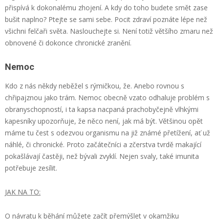
přispívá k dokonalému zhojení. A kdy do toho budete smět zase
bušit naplno? Ptejte se sami sebe. Pocit zdraví poznáte lépe než
všichni felčaři světa. Naslouchejte si. Není totiž většího zmaru než
obnovené či dokonce chronické zranění.
Nemoc
Kdo z nás někdy neběžel s rýmičkou, že. Anebo rovnou s
chřipajznou jako trám. Nemoc obecně vzato odhaluje problém s
obranyschopností, i ta kapsa nacpaná prachobyčejně vlhkými
kapesníky upozorňuje, že něco není, jak má být. Většinou opět
máme tu čest s odezvou organismu na již známé přetížení, ať už
náhlé, či chronické. Proto začátečníci a zčerstva tvrdě makající
pokašlávají častěji, než bývali zvyklí. Nejen svaly, také imunita
potřebuje zesílit.
JAK NA TO:
O návratu k běhání můžete začít přemýšlet v okamžiku