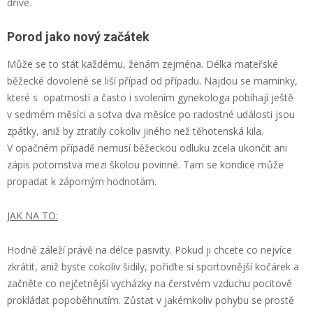
dříve.
Porod jako nový začátek
Může se to stát každému, ženám zejména. Délka mateřské
běžecké dovolené se liší případ od případu. Najdou se maminky,
které s opatrností a často i svolením gynekologa pobíhají ještě
v sedmém měsíci a sotva dva měsíce po radostné události jsou
zpátky, aniž by ztratily cokoliv jiného než těhotenská kila.
V opačném případě nemusí běžeckou odluku zcela ukončit ani
zápis potomstva mezi školou povinné. Tam se kondice může
propadat k záporným hodnotám.
JAK NA TO:
Hodně záleží právě na délce pasivity. Pokud ji chcete co nejvíce
zkrátit, aniž byste cokoliv šidily, pořiďte si sportovnější kočárek a
začněte co nejčetnější vycházky na čerstvém vzduchu pocitově
prokládat popoběhnutím. Zůstat v jakémkoliv pohybu se prostě