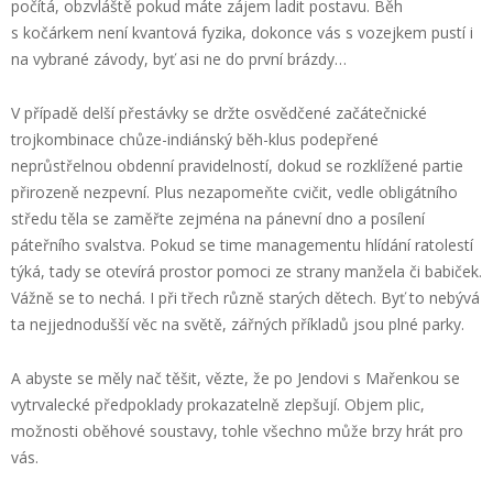
počítá, obzvláště pokud máte zájem ladit postavu. Běh
s kočárkem není kvantová fyzika, dokonce vás s vozejkem pustí i
na vybrané závody, byť asi ne do první brázdy…
V případě delší přestávky se držte osvědčené začátečnické
trojkombinace chůze-indiánský běh-klus podepřené
neprůstřelnou obdenní pravidelností, dokud se rozklížené partie
přirozeně nezpevní. Plus nezapomeňte cvičit, vedle obligátního
středu těla se zaměřte zejména na pánevní dno a posílení
páteřního svalstva. Pokud se time managementu hlídání ratolestí
týká, tady se otevírá prostor pomoci ze strany manžela či babiček.
Vážně se to nechá. I při třech různě starých dětech. Byť to nebývá
ta nejjednodušší věc na světě, zářných příkladů jsou plné parky.
A abyste se měly nač těšit, vězte, že po Jendovi s Mařenkou se
vytrvalecké předpoklady prokazatelně zlepšují. Objem plic,
možnosti oběhové soustavy, tohle všechno může brzy hrát pro
vás.