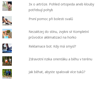
3x o artróze. Pohled ortopeda aneb klouby
potřebují pohyb
První pomoc při bolesti svalů
Nezalézej do stínu, zvykni si! Kompletní
průvodce aklimatizací na horko
Reklamace bot: Kdy má smysl?
Zdravotní rizika orienťáku a běhu v terénu
Jak běhat, abyste spalovali více tuků?