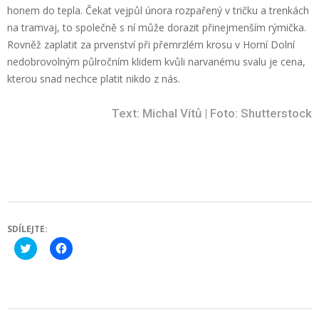
honem do tepla. Čekat vejpůl února rozpařený v tričku a trenkách
na tramvaj, to společně s ní může dorazit přinejmenším rýmička.
Rovněž zaplatit za prvenství při přemrzlém krosu v Horní Dolní
nedobrovolným půlročním klidem kvůli narvanému svalu je cena,
kterou snad nechce platit nikdo z nás.
Text: Michal Vítů | Foto: Shutterstock
SDÍLEJTE:
Click
Click
to
to
share
share
on
on
Twitter
Facebook
(Opens
(Opens
in
in
new
new
2021-