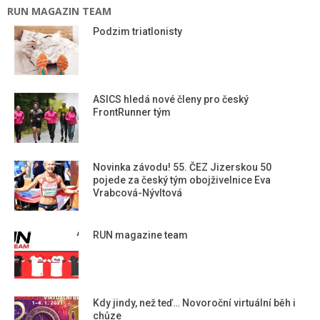
RUN MAGAZIN TEAM
Podzim triatlonisty
ASICS hledá nové členy pro český
FrontRunner tým
Novinka závodu! 55. ČEZ Jizerskou 50
pojede za český tým obojživelnice Eva
Vrabcová-Nývltová
RUN magazine team
Kdy jindy, než teď… Novoroční virtuální běh i
chůze