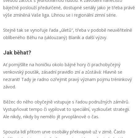
svedou zatočit s jednotvárnou nudou. K závodění nanečisto
báječně poslouží předurčené, dostupné seriály jako je třeba právě
výše zmíněná Vaše liga. Líhnou se i regionální zimní série.
Stejně tak se vynořuje řada „úletů“, třeba v podobě neuvěřitelně
oblíbeného Běhu na (uklouzaný) Blaník a další výzvy.
Jak běhat?
Ať pomýšlíte na honičku okolo bájné hory či prachobyčejný
venkovský pouťák, zásadní pravidlo zní a zůstává: Hlavně se
nezranit! Tady je radno ozřejmit pravý význam pojmu tréninkový
závod.
Běžec do něho obyčejně vstupuje s řadou podružných záměrů.
Vystupňovat tempo či vypilovat to speciální, vyzkoušet strategii.
Ale nikdy, nikdy by nemělo jít prvoplánově o čas.
Spousta lidí přitom urve osobáky překvapivě už v zimě. Často