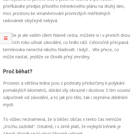
přeříkáváte předpis přísného tréninkového plánu na druhý den,
moc prostoru ke vmanévrování promrzlých měřitelných
radovánek obyčejně nebývá.
Jestliže je ale vaším cílem hlavně cesta, můžete si i v prvních dvou
měsících roku užívat závodění, co hrdlo ráčí. Celoročně přecpaná
termínovka nenechá nikoho hladovět. I když… Víte přece, co
může nastat, jestliže se člověk přejí zmrzliny.
Proč běhat?
Prosinec a většina ledna jsou z podstaty předurčeny k polykání
pomalejších kilometrů, sbírání síly obrazně i doslova. S tím souvisí
odpočinek od závodění, a to jak pro tělo, tak i zejména zklidnění
mysli.
To vůbec neznamená, že si běžec občas v tento čas nemůže
„trochu zazlobit“. Ostatně, i v zimě platí, že nejlepší trénink je
závod. Akorát se to musí šikovně uchopit.