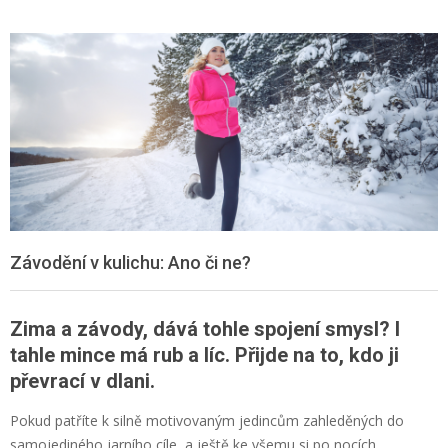
Závodění v kulichu: Ano či ne?
Zima a závody, dává tohle spojení smysl? I
tahle mince má rub a líc. Přijde na to, kdo ji
převrací v dlani.
Pokud patříte k silně motivovaným jedincům zahleděných do
samojediného jarního cíle, a ještě ke všemu si po nocích