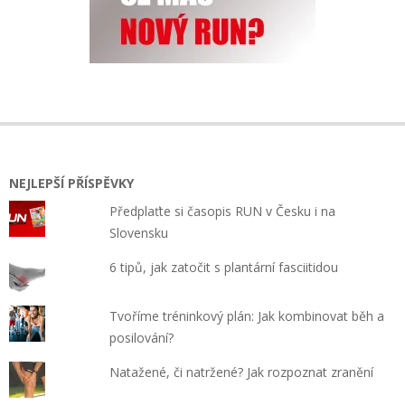
NEJLEPŠÍ PŘÍSPĚVKY
Předplaťte si časopis RUN v Česku i na
Slovensku
6 tipů, jak zatočit s plantární fasciitidou
Tvoříme tréninkový plán: Jak kombinovat běh a
posilování?
Natažené, či natržené? Jak rozpoznat zranění