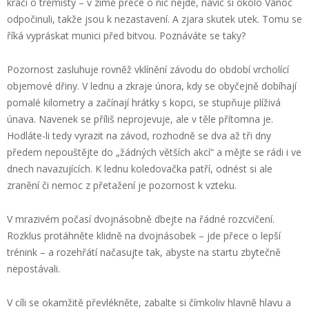
kráčí o trémisty – v zimě přece o nic nejde, navíc si okolo Vánoc
odpočinuli, takže jsou k nezastavení. A zjara skutek utek. Tomu se
říká vypráskat munici před bitvou. Poznáváte se taky?
Pozornost zasluhuje rovněž vklínění závodu do období vrcholící
objemové dřiny. V lednu a zkraje února, kdy se obyčejně dobíhají
pomalé kilometry a začínají hrátky s kopci, se stupňuje plíživá
únava. Navenek se příliš neprojevuje, ale v těle přítomna je.
Hodláte-li tedy vyrazit na závod, rozhodně se dva až tři dny
předem nepouštějte do „žádných větších akcí“ a mějte se rádi i ve
dnech navazujících. K lednu koledovačka patří, odnést si ale
zranění či nemoc z přetažení je pozornost k vzteku.
V mrazivém počasí dvojnásobně dbejte na řádné rozcvičení.
Rozklus protáhněte klidně na dvojnásobek – jde přece o lepší
trénink – a rozehřátí načasujte tak, abyste na startu zbytečně
nepostávali.
V cíli se okamžitě převlékněte, zabalte si čímkoliv hlavně hlavu a