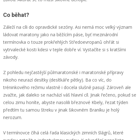
Co běhat?
Záleží na cíli do opravdické sezóny. Asi nemá moc velký význam
ládovat maratony jako na běžícím páse, byť mezinárodní
termínovka o touze prokřehlých Středoevropanů ohřát si
vytrvalecké kosti kdesi v teple dobře ví. Vystačíte si s kratšími
závody.
Z pohledu nejčastější půlmaratonské i maratonské přípravy
nikoho neurazí desítky (desítkáře pětky). Ba co víc, do
tréninkového režimu vlastně i docela slušně pasují. Zároveň ale
zvažte, jak daleko se nachází váš hlavní cíl. Jinak řečeno, pokud se
celou zimu honíte, abyste nasolili březnové Kbely, řezat týden
předtím tu samou štreku v jinak šikovném Braníku je holý
nerozum.
V termínovce číhá celá řada klasických zimních šlágrů, které