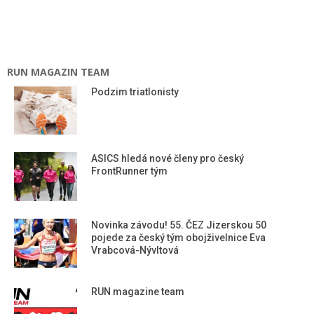
RUN MAGAZIN TEAM
Podzim triatlonisty
ASICS hledá nové členy pro český
FrontRunner tým
Novinka závodu! 55. ČEZ Jizerskou 50
pojede za český tým obojživelnice Eva
Vrabcová-Nývltová
RUN magazine team