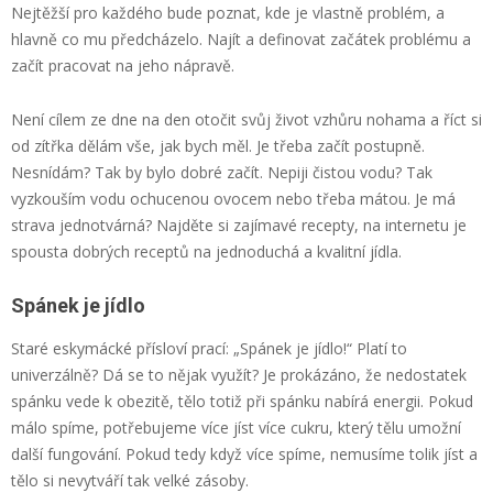
Nejtěžší pro každého bude poznat, kde je vlastně problém, a
hlavně co mu předcházelo. Najít a definovat začátek problému a
začít pracovat na jeho nápravě.
Není cílem ze dne na den otočit svůj život vzhůru nohama a říct si
od zítřka dělám vše, jak bych měl. Je třeba začít postupně.
Nesnídám? Tak by bylo dobré začít. Nepiji čistou vodu? Tak
vyzkouším vodu ochucenou ovocem nebo třeba mátou. Je má
strava jednotvárná? Najděte si zajímavé recepty, na internetu je
spousta dobrých receptů na jednoduchá a kvalitní jídla.
Spánek je jídlo
Staré eskymácké přísloví prací: „Spánek je jídlo!“ Platí to
univerzálně? Dá se to nějak využít? Je prokázáno, že nedostatek
spánku vede k obezitě, tělo totiž při spánku nabírá energii. Pokud
málo spíme, potřebujeme více jíst více cukru, který tělu umožní
další fungování. Pokud tedy když více spíme, nemusíme tolik jíst a
tělo si nevytváří tak velké zásoby.