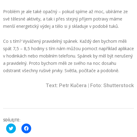
Problém je ale také opačný – pokud spíme až moc, ubíráme ze
své tělesné aktivity, a tak i přes stejný příjem potravy máme
menší energetický výdej a tělo si ji skladuje v podobě tuků.
Co s tím? Vyvážený pravidelný spánek. Každý den bychom měli
spát 7,5 – 8,5 hodiny s tím nám můžou pomoct například aplikace
v hodinkách nebo mobilním telefonu. Spánek by měl být nerušený
a pravidelný. Proto bychom měli ze svého na noc dosahu
odstranit všechny rušivé prvky. Světla, počítače a podobně.
Text: Petr Kučera | Foto: Shutterstock
SDÍLEJTE:
Click
Click
to
to
share
share