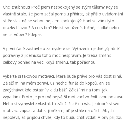
Chci zhubnout! Proč jsem nespokojený se svým tělem? Kdy se
vlastně stalo, že jsem začal pomalu přibírat, až přišlo uvědomění
si, že vlastně se sebou nejsem spokojený? Honí se vám tyto
otázky hlavou? A co s tím? Nejíst smažené, tučné, sladké nebo
nejíst vůbec? Kdepak!
V první řadě zastavte a zamyslete se. Vyřazením jedné „špatné“
potraviny z jídelníčku toho moc nespravím. Je třeba změnit
celkový pohled na věc. Když změnu, tak pořádnou.
Vyberte si takovou motivaci, která bude právě pro vás dost silná.
Záleží mi na mém zdraví, už nechci funět do kopců, ani se
zadýchávat kde ostatní v klidu běží. Záleží mi na tom, jak
vypadám. Proto je pro mě největší motivací změnit svou postavu.
Nebo si vymyslete vlastní, to záleží čistě na vás. Je dobré si svoji
motivaci zapsat a dát si ji někam, ať je stále na očích. Abych
nepolevil, až přijdou chvíle, kdy to budu chtít vzdát. A ony přijdou.