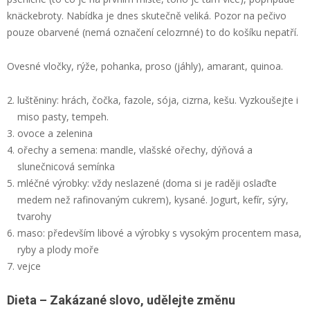
knäckebroty. Nabídka je dnes skutečně veliká. Pozor na pečivo
pouze obarvené (nemá označení celozrnné) to do košíku nepatří.
Ovesné vločky, rýže, pohanka, proso (jáhly), amarant, quinoa.
luštěniny: hrách, čočka, fazole, sója, cizrna, kešu. Vyzkoušejte i
miso pasty, tempeh.
ovoce a zelenina
ořechy a semena: mandle, vlašské ořechy, dýňová a
slunečnicová semínka
mléčné výrobky: vždy neslazené (doma si je raději oslaďte
medem než rafinovaným cukrem), kysané. Jogurt, kefír, sýry,
tvarohy
maso: především libové a výrobky s vysokým procentem masa,
ryby a plody moře
vejce
Dieta – Zakázané slovo, udělejte změnu