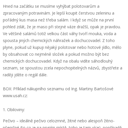
Hned na začátku se musíme vyhýbat polotovarům a
zpracovaným potravinám. Je lepší koupit čerstvou zeleninu a
pořádný kus masa než třeba salám. I když se může na první
pohled zdát, že je maso při stejné váze dražší, opak je pravdou.
Ve většině salámů totiž velkou část váhy tvoří mouka, voda a
spousta jiných chemických náhražek a dochucovadel. Z toho
plyne, pokud už kupuji nějaký polotovar nebo hotové jídlo, mělo
by obsahovat co nejméně složek a pokud možno být bez
chemických dochucovadel. Když na obalu vidíte sáhodlouhý
seznam, se spoustou zcela nepochopitelných názvů, zbystřete a
raději jděte o regál dále.
BOX: Příklad nákupního seznamu od Ing. Martiny Bartošové
www.usah.cz:
Obiloviny:
Pečivo – ideálně pečivo celozrnné, žitné nebo alespoň žitno-
pšeničné (to co je na prvním místě, toho je tam více), popřípadě