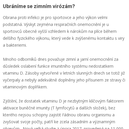
Ubráníme se zimním virózám?
Obrana proti infekci je pro sportovce a jeho výkon velmi
podstatná. Výskyt zejména respiračních onemocnění je u
sportovců obecně vyšší vzhledem k nárokům na plíce během
delšího fyzického výkonu, který vede k zvýšenému kontaktu s viry
a bakteriemi.
Mnoho odborníků dnes považuje zimní a jarní onemocnění za
důsledek oslabení funkce imunitního systému nedostatkem
vitaminu D. Zásoby vytvořené v letních slunných dnech se totiž již
vyčerpaly a nebyly adekvátně doplněny jeho přísunem ze stravy či
vitaminovým doplňkem.
Zjištění, že dostatek vitaminu D je nezbytným klíčovým faktorem
aktivace buněčné imunity (T lymfocytů a dalších složek), bez
kterého nejsou schopny zajistit řádnou obranu organismu a
zvyšovat svoje počty, patří ke zcela zásadním a významným
objevům. Nová velká studie z února 2017 provedená na 11 000