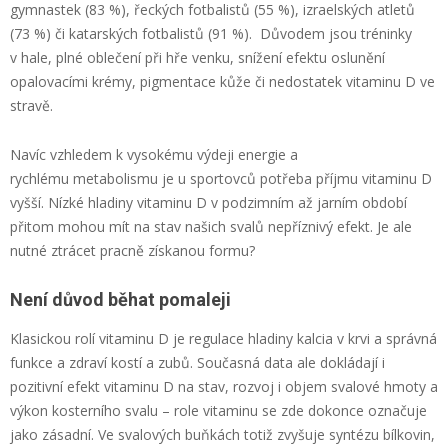
gymnastek (83 %), řeckých fotbalistů (55 %), izraelských atletů
(73 %) či katarských fotbalistů (91 %). Důvodem jsou tréninky
v hale, plné oblečení při hře venku, snížení efektu oslunění
opalovacími krémy, pigmentace kůže či nedostatek vitaminu D ve
stravě.
Navíc vzhledem k vysokému výdeji energie a
rychlému metabolismu je u sportovců potřeba příjmu vitaminu D
vyšší. Nízké hladiny vitaminu D v podzimním až jarním období
přitom mohou mít na stav našich svalů nepříznivý efekt. Je ale
nutné ztrácet pracně získanou formu?
Není důvod běhat pomaleji
Klasickou rolí vitaminu D je regulace hladiny kalcia v krvi a správná
funkce a zdraví kostí a zubů. Současná data ale dokládají i
pozitivní efekt vitaminu D na stav, rozvoj i objem svalové hmoty a
výkon kosterního svalu – role vitaminu se zde dokonce označuje
jako zásadní. Ve svalových buňkách totiž zvyšuje syntézu bílkovin,