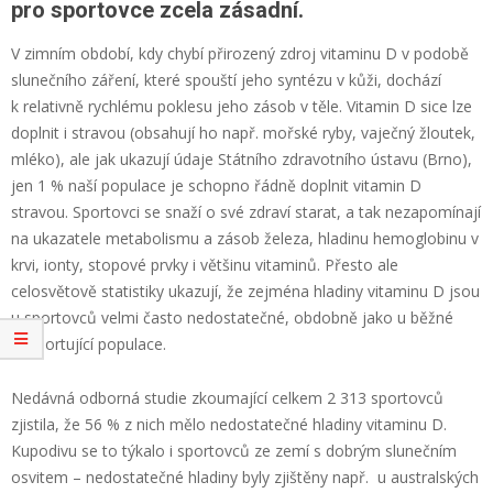
pro sportovce zcela zásadní.
V zimním období, kdy chybí přirozený zdroj vitaminu D v podobě
slunečního záření, které spouští jeho syntézu v kůži, dochází
k relativně rychlému poklesu jeho zásob v těle. Vitamin D sice lze
doplnit i stravou (obsahují ho např. mořské ryby, vaječný žloutek,
mléko), ale jak ukazují údaje Státního zdravotního ústavu (Brno),
jen 1 % naší populace je schopno řádně doplnit vitamin D
stravou. Sportovci se snaží o své zdraví starat, a tak nezapomínají
na ukazatele metabolismu a zásob železa, hladinu hemoglobinu v
krvi, ionty, stopové prvky i většinu vitaminů. Přesto ale
celosvětově statistiky ukazují, že zejména hladiny vitaminu D jsou
u sportovců velmi často nedostatečné, obdobně jako u běžné
nesportující populace.
Nedávná odborná studie zkoumající celkem 2 313 sportovců
zjistila, že 56 % z nich mělo nedostatečné hladiny vitaminu D.
Kupodivu se to týkalo i sportovců ze zemí s dobrým slunečním
osvitem – nedostatečné hladiny byly zjištěny např. u australských