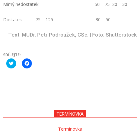
Mírný nedostatek 50 – 75 20 – 30
Dostatek 75 – 125 30 – 50
Text: MUDr. Petr Podroužek, CSc. | Foto: Shutterstock
SDÍLEJTE:
Click
Click
to
to
share
share
on
on
Twitter
Facebook
(Opens
(Opens
in
in
new
new
2021-
window)
window)
12-
21
TERMÍNOVKA
Termínovka