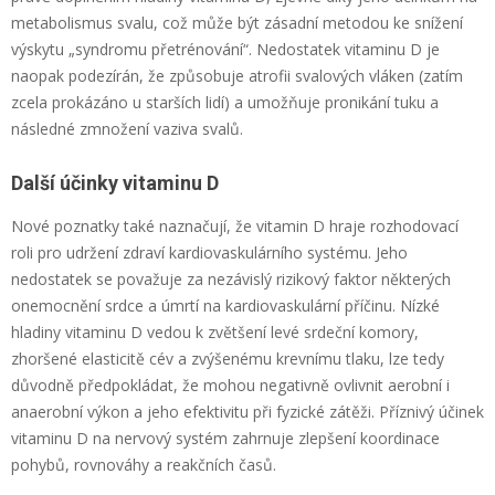
metabolismus svalu, což může být zásadní metodou ke snížení
výskytu „syndromu přetrénování“. Nedostatek vitaminu D je
naopak podezírán, že způsobuje atrofii svalových vláken (zatím
zcela prokázáno u starších lidí) a umožňuje pronikání tuku a
následné zmnožení vaziva svalů.
Další účinky vitaminu D
Nové poznatky také naznačují, že vitamin D hraje rozhodovací
roli pro udržení zdraví kardiovaskulárního systému. Jeho
nedostatek se považuje za nezávislý rizikový faktor některých
onemocnění srdce a úmrtí na kardiovaskulární příčinu. Nízké
hladiny vitaminu D vedou k zvětšení levé srdeční komory,
zhoršené elasticitě cév a zvýšenému krevnímu tlaku, lze tedy
důvodně předpokládat, že mohou negativně ovlivnit aerobní i
anaerobní výkon a jeho efektivitu při fyzické zátěži. Příznivý účinek
vitaminu D na nervový systém zahrnuje zlepšení koordinace
pohybů, rovnováhy a reakčních časů.