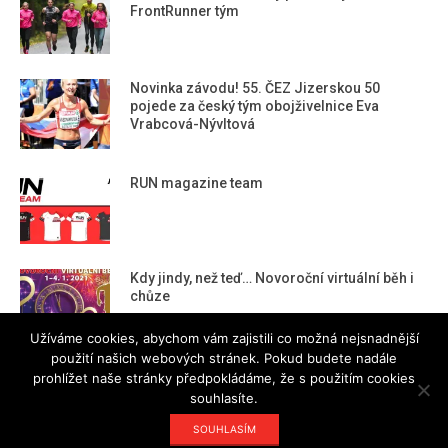
FrontRunner tým
Novinka závodu! 55. ČEZ Jizerskou 50
pojede za český tým obojživelnice Eva
Vrabcová-Nývltová
RUN magazine team
Kdy jindy, než teď… Novoroční virtuální běh i
chůze
Užíváme cookies, abychom vám zajistili co možná nejsnadnější
použití našich webových stránek. Pokud budete nadále
prohlížet naše stránky předpokládáme, že s použitím cookies
souhlasíte.
Designed using
Magazine Hoot
. Powered by
WordPress
.
SOUHLASÍM