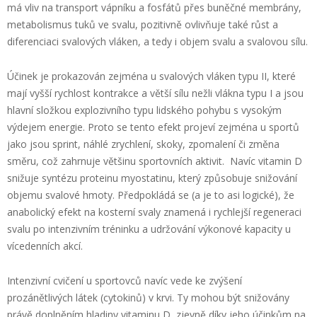
má vliv na transport vápníku a fosfátů přes buněčné membrány,
metabolismus tuků ve svalu, pozitivně ovlivňuje také růst a
diferenciaci svalových vláken, a tedy i objem svalu a svalovou sílu.
Účinek je prokazován zejména u svalových vláken typu II, které
mají vyšší rychlost kontrakce a větší sílu nežli vlákna typu I a jsou
hlavní složkou explozivního typu lidského pohybu s vysokým
výdejem energie. Proto se tento efekt projeví zejména u sportů
jako jsou sprint, náhlé zrychlení, skoky, zpomalení či změna
směru, což zahrnuje většinu sportovních aktivit. Navíc vitamin D
snižuje syntézu proteinu myostatinu, který způsobuje snižování
objemu svalové hmoty. Předpokládá se (a je to asi logické), že
anabolický efekt na kosterní svaly znamená i rychlejší regeneraci
svalu po intenzivním tréninku a udržování výkonové kapacity u
vícedenních akcí.
Intenzivní cvičení u sportovců navíc vede ke zvýšení
prozánětlivých látek (cytokinů) v krvi. Ty mohou být snižovány
právě doplněním hladiny vitaminu D, zjevně díky jeho účinkům na