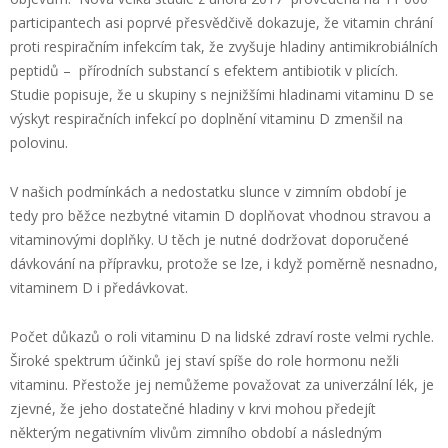
participantech asi poprvé přesvědčivě dokazuje, že vitamin chrání
proti respiračním infekcím tak, že zvyšuje hladiny antimikrobiálních
peptidů – přírodních substancí s efektem antibiotik v plicích.
Studie popisuje, že u skupiny s nejnižšími hladinami vitaminu D se
výskyt respiračních infekcí po doplnění vitaminu D zmenšil na
polovinu.
V našich podmínkách a nedostatku slunce v zimním období je
tedy pro běžce nezbytné vitamin D doplňovat vhodnou stravou a
vitaminovými doplňky. U těch je nutné dodržovat doporučené
dávkování na přípravku, protože se lze, i když poměrně nesnadno,
vitaminem D i předávkovat.
Počet důkazů o roli vitaminu D na lidské zdraví roste velmi rychle.
Široké spektrum účinků jej staví spíše do role hormonu nežli
vitaminu. Přestože jej nemůžeme považovat za univerzální lék, je
zjevné, že jeho dostatečné hladiny v krvi mohou předejít
některým negativním vlivům zimního období a následným