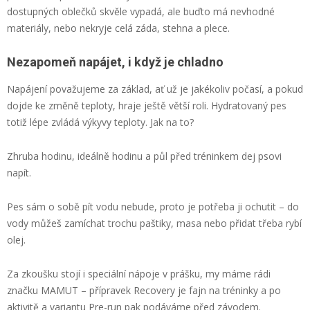
dostupných oblečků skvěle vypadá, ale buďto má nevhodné
materiály, nebo nekryje celá záda, stehna a plece.
Nezapomeň napájet, i když je chladno
Napájení považujeme za základ, ať už je jakékoliv počasí, a pokud
dojde ke změně teploty, hraje ještě větší roli. Hydratovaný pes
totiž lépe zvládá výkyvy teploty. Jak na to?
Zhruba hodinu, ideálně hodinu a půl před tréninkem dej psovi
napít.
Pes sám o sobě pít vodu nebude, proto je potřeba ji ochutit – do
vody můžeš zamíchat trochu paštiky, masa nebo přidat třeba rybí
olej.
Za zkoušku stojí i speciální nápoje v prášku, my máme rádi
značku MAMUT – přípravek Recovery je fajn na tréninky a po
aktivitě a variantu Pre-run pak podáváme před závodem.