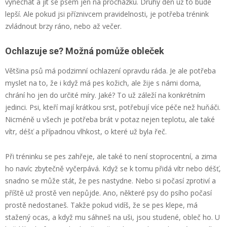
vynechat a jít se psem jen na procházku. Druhý den už to bude
lepší. Ale pokud jsi příznivcem pravidelnosti, je potřeba trénink
zvládnout brzy ráno, nebo až večer.
Ochlazuje se? Možná pomůže obleček
Většina psů má podzimní ochlazení opravdu ráda. Je ale potřeba
myslet na to, že i když má pes kožich, ale žije s námi doma,
chrání ho jen do určité míry. Jaké? To už záleží na konkrétním
jedinci. Psi, kteří mají krátkou srst, potřebují více péče než huňáči.
Nicméně u všech je potřeba brát v potaz nejen teplotu, ale také
vítr, déšť a případnou vlhkost, o které už byla řeč.
Při tréninku se pes zahřeje, ale také to není stoprocentní, a zima
ho navíc zbytečně vyčerpává. Když se k tomu přidá vítr nebo déšť,
snadno se může stát, že pes nastydne. Nebo si počasí zprotiví a
příště už prostě ven nepůjde. Ano, některé psy do psího počasí
prostě nedostaneš. Takže pokud vidíš, že se pes klepe, má
stažený ocas, a když mu sáhneš na uši, jsou studené, obleč ho. U