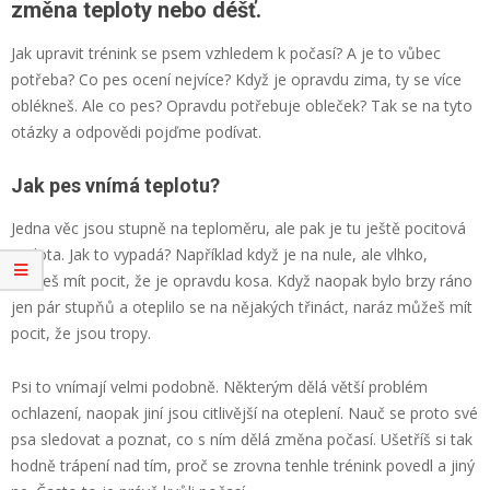
změna teploty nebo déšť.
Jak upravit trénink se psem vzhledem k počasí? A je to vůbec
potřeba? Co pes ocení nejvíce? Když je opravdu zima, ty se více
oblékneš. Ale co pes? Opravdu potřebuje obleček? Tak se na tyto
otázky a odpovědi pojďme podívat.
Jak pes vnímá teplotu?
Jedna věc jsou stupně na teploměru, ale pak je tu ještě pocitová
teplota. Jak to vypadá? Například když je na nule, ale vlhko,
můžeš mít pocit, že je opravdu kosa. Když naopak bylo brzy ráno
jen pár stupňů a oteplilo se na nějakých třináct, naráz můžeš mít
pocit, že jsou tropy.
Psi to vnímají velmi podobně. Některým dělá větší problém
ochlazení, naopak jiní jsou citlivější na oteplení. Nauč se proto své
psa sledovat a poznat, co s ním dělá změna počasí. Ušetříš si tak
hodně trápení nad tím, proč se zrovna tenhle trénink povedl a jiný