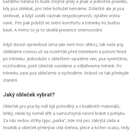
každého hafana to bude zřejmě jindy a jinak a jednotné pravidlo,
kdy psa oblékat, pro tebe bohužel nemáme. Důležité ale je psa
sledovat, a když uvidíš náznak nespokojenosti, vytáhni vrstvu
navíc. Pes pak poběží ve svém komfortu a tréninky ho budou
bavit. A mimo to je to skvělá prevence onemocnění.
Když dorazí opravdová zima (ale není moc vlhko), tak naše psy
oblékáme rovnou už na rozehřátí před tréninkem a potom hned
po tréninku. Jednoduše s oblečkem vyrazíme ven, psa vyvenčíme,
rozchodíme, poté obleček sundáme a odběhneme trénink. Po
tréninku zase psa oblečeme a vychodíme. Krásně se tak předejde
zranění.
Jaký obleček vybrat?
Obleček pro psa by měl být pohodlný a z kvalitních materiálů,
lehký, nikde by neměl dřít a samozřejmě nesmí bránit v pohybu.
Za nás vedou střihy typu „parka“, kde má pes zakrytá záda a
hrudník a obleček překrývá celá stehna, plece a kořen ocasu, tedy