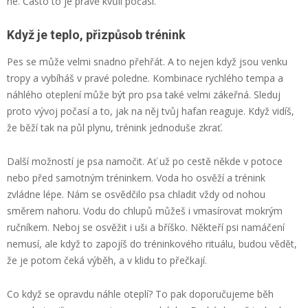
ne. Často to je právě kvůli počasí.
Když je teplo, přizpůsob trénink
Pes se může velmi snadno přehřát. A to nejen když jsou venku
tropy a vybíháš v pravé poledne. Kombinace rychlého tempa a
náhlého oteplení může být pro psa také velmi zákeřná. Sleduj
proto vývoj počasí a to, jak na něj tvůj hafan reaguje. Když vidíš,
že běží tak na půl plynu, trénink jednoduše zkrať.
Další možností je psa namočit. Ať už po cestě někde v potoce
nebo před samotným tréninkem. Voda ho osvěží a trénink
zvládne lépe. Nám se osvědčilo psa chladit vždy od nohou
směrem nahoru. Vodu do chlupů můžeš i vmasírovat mokrým
ručníkem. Neboj se osvěžit i uši a bříško. Někteří psi namáčení
nemusí, ale když to zapojíš do tréninkového rituálu, budou vědět,
že je potom čeká výběh, a v klidu to přečkají.
Co když se opravdu náhle oteplí? To pak doporučujeme běh