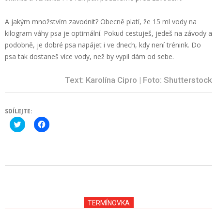
A jakým množstvím zavodnit? Obecně platí, že 15 ml vody na
kilogram váhy psa je optimální. Pokud cestuješ, jedeš na závody a
podobně, je dobré psa napájet i ve dnech, kdy není trénink. Do
psa tak dostaneš více vody, než by vypil dám od sebe.
Text: Karolína Cipro | Foto: Shutterstock
SDÍLEJTE:
Click
Click
to
to
share
share
on
on
Twitter
Facebook
(Opens
(Opens
in
in
new
new
2024-
window)
window)
10-
08
TERMÍNOVKA