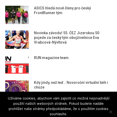
ASICS hledá nové členy pro český
FrontRunner tým
Novinka závodu! 55. ČEZ Jizerskou 50
pojede za český tým obojživelnice Eva
Vrabcová-Nývltová
RUN magazine team
Kdy jindy, než teď… Novoroční virtuální běh i
chůze
Užíváme cookies, abychom vám zajistili co možná nejsnadnější
použití našich webových stránek. Pokud budete nadále
prohlížet naše stránky předpokládáme, že s použitím cookies
souhlasíte.