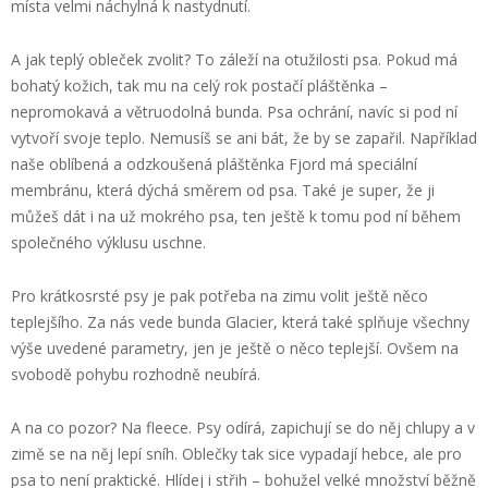
místa velmi náchylná k nastydnutí.
A jak teplý obleček zvolit? To záleží na otužilosti psa. Pokud má
bohatý kožich, tak mu na celý rok postačí pláštěnka –
nepromokavá a větruodolná bunda. Psa ochrání, navíc si pod ní
vytvoří svoje teplo. Nemusíš se ani bát, že by se zapařil. Například
naše oblíbená a odzkoušená pláštěnka Fjord má speciální
membránu, která dýchá směrem od psa. Také je super, že ji
můžeš dát i na už mokrého psa, ten ještě k tomu pod ní během
společného výklusu uschne.
Pro krátkosrsté psy je pak potřeba na zimu volit ještě něco
teplejšího. Za nás vede bunda Glacier, která také splňuje všechny
výše uvedené parametry, jen je ještě o něco teplejší. Ovšem na
svobodě pohybu rozhodně neubírá.
A na co pozor? Na fleece. Psy odírá, zapichují se do něj chlupy a v
zimě se na něj lepí sníh. Oblečky tak sice vypadají hebce, ale pro
psa to není praktické. Hlídej i střih – bohužel velké množství běžně