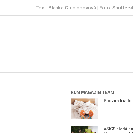
Text: Blanka Gololobovová | Foto: Shutters
RUN MAGAZIN TEAM
Podzim triatlon
ASICS hledá n