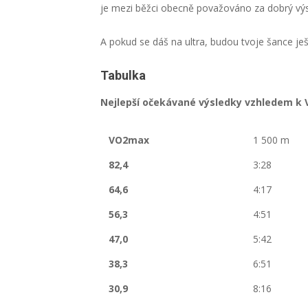
je mezi běžci obecně považováno za dobrý výs
A pokud se dáš na ultra, budou tvoje šance ješ
Tabulka
Nejlepší očekávané výsledky vzhledem k
VO2max
1 500 m
82,4
3:28
64,6
4:17
56,3
4:51
47,0
5:42
38,3
6:51
30,9
8:16