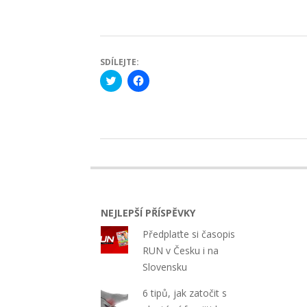
SDÍLEJTE:
Click
Click
to
to
share
share
on
on
Twitter
Facebook
(Opens
(Opens
in
in
new
new
2024-
window)
window)
10-
14
NEJLEPŠÍ PŘÍSPĚVKY
Předplaťte si časopis
RUN v Česku i na
Slovensku
6 tipů, jak zatočit s