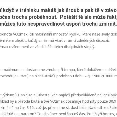
šť když v tréninku makáš jak šroub a pak tě v záv
 občas trochu proběhnout. Potěšit tě ale může fakt
, můžeš tuto nespravedlnost aspoň trochu zmírnit.
dnota VO2max, čili maximální množství kyslíku, které naše svaly dok
réninkem zlepšit, každý z nás má však v rámci zděděných dispozic
2max ovšem není ve všech běžeckých disciplínách stejný.
u. Na maximum se dostaneme zhruba při tempu, které dokážeme udržet
rozhoduje u tratí, na nichž strávíš podobnou dobu – tj. 1500 či 3000 
 z výzkumů Danielse a Gilberta, kde najdeš předpokládané nejlepší vý
íklad byla příroda krutá a tvé VO2max dosahuje hodnoty pouze 30,9
imálně na čas 8:16, což je, přiznejme si, dost bída. Na desítce už al
4:43:06 na maraton? To už vůbec není špatný čas. Pod čtyři hodiny, 