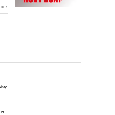
tock
isty
ové