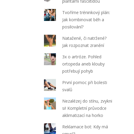
plantární fasciitidou
Tvoříme tréninkový plán:
Jak kombinovat běh a
posilování?
Natažené, či natržené?
Jak rozpoznat zranění
3x o artróze. Pohled
ortopeda aneb klouby
potřebují pohyb
První pomoc při bolesti
svalů
Nezalézej do stínu, zvykni
si! Kompletní průvodce
aklimatizací na horko
Reklamace bot: Kdy má
smysl?