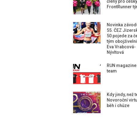
členy pro česk
FrontRunner t
Novinka závod
55. ČEZ Jizers
50 pojede za č
tým obojživeln
Eva Vrabcová-
Nývltová
RUN magazine
team
Kdy jindy, než 
Novoroční virtu
běh i chůze