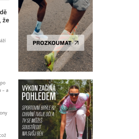
odě
, že
áží
 po
m – a
kony
e
což