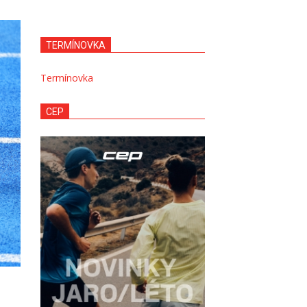
TERMÍNOVKA
Termínovka
CEP