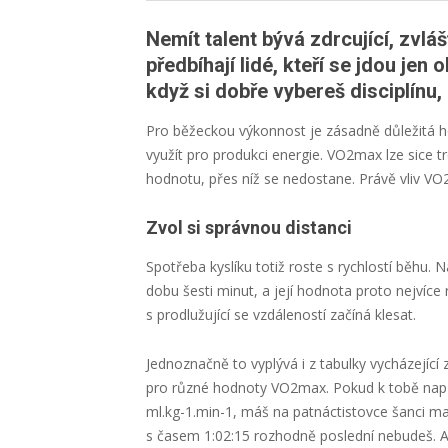
Nemít talent bývá zdrcující, zvlá
předbíhají lidé, kteří se jdou jen
když si dobře vybereš disciplínu
Pro běžeckou výkonnost je zásadně důležitá ho
využít pro produkci energie. VO2max lze sice t
hodnotu, přes níž se nedostane. Právě vliv VO
Zvol si správnou distanci
Spotřeba kyslíku totiž roste s rychlostí běh
dobu šesti minut, a její hodnota proto nejvíce 
s prodlužující se vzdáleností začíná klesat.
Jednoznačně to vyplývá i z tabulky vycházející
pro různé hodnoty VO2max. Pokud k tobě např
ml.kg-1.min-1, máš na patnáctistovce šanci max
s časem 1:02:15 rozhodně poslední nebudeš. A 