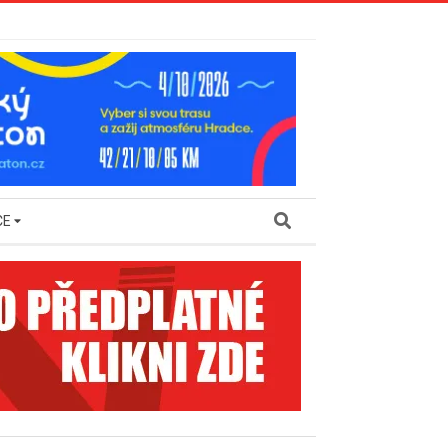
Search
CE