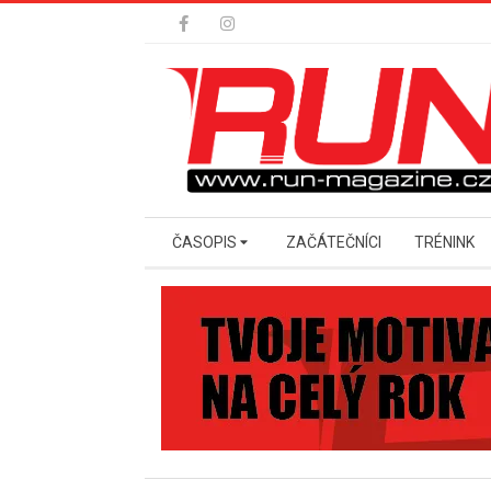
Skip
to
content
Secondary
ČASOPIS
ZAČÁTEČNÍCI
TRÉNINK
Navigation
Menu