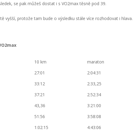
ledek, se pak můžeš dostat i s VO2max těsně pod 39.
tě vyšší, protože tam bude o výsledku stále více rozhodovat i hlava.
 VO2max
10 km
maraton
27:01
2:04:31
33:12
2:33,25
37:21
2:52:34
43,36
3:21:00
51:56
3:58:08
1:02:15
4:43:06