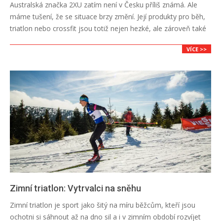
Australská značka 2XU zatím není v Česku příliš známá. Ale
12-
máme tušení, že se situace brzy změní. Její produkty pro běh,
19
triatlon nebo crossfit jsou totiž nejen hezké, ale zároveň také
VÍCE >>
Zimní triatlon: Vytrvalci na sněhu
2018-
Zimní triatlon je sport jako šitý na míru běžcům, kteří jsou
12-
ochotni si sáhnout až na dno sil a i v zimním období rozvíjet