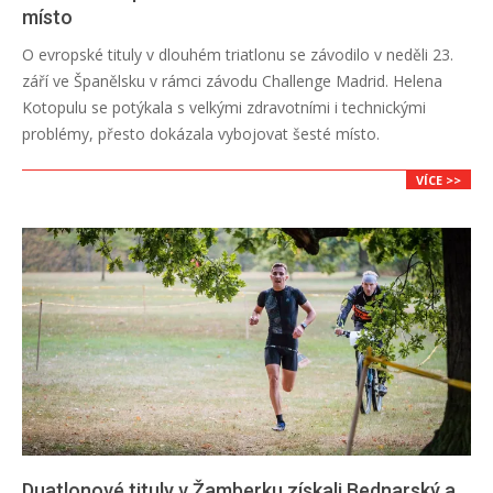
místo
2018-
O evropské tituly v dlouhém triatlonu se závodilo v neděli 23.
09-
září ve Španělsku v rámci závodu Challenge Madrid. Helena
24
Kotopulu se potýkala s velkými zdravotními i technickými
problémy, přesto dokázala vybojovat šesté místo.
VÍCE >>
Duatlonové tituly v Žamberku získali Bednarský a