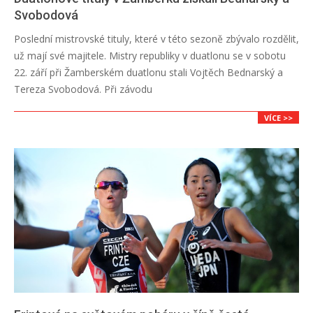
Svobodová
2018-
Poslední mistrovské tituly, které v této sezoně zbývalo rozdělit,
09-
už mají své majitele. Mistry republiky v duatlonu se v sobotu
23
22. září při Žamberském duatlonu stali Vojtěch Bednarský a
Tereza Svobodová. Při závodu
VÍCE >>