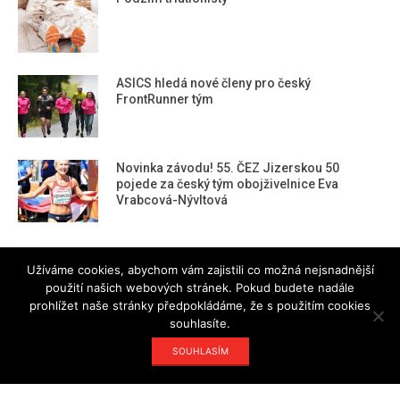
ASICS hledá nové členy pro český
FrontRunner tým
Novinka závodu! 55. ČEZ Jizerskou 50
pojede za český tým obojživelnice Eva
Vrabcová-Nývltová
RUN magazine team
Užíváme cookies, abychom vám zajistili co možná nejsnadnější
použití našich webových stránek. Pokud budete nadále
prohlížet naše stránky předpokládáme, že s použitím cookies
souhlasíte.
Kdy jindy, než teď… Novoroční virtuální běh i
SOUHLASÍM
chůze