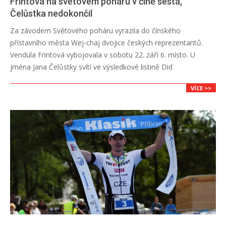
Frintová na světovém poháru v číně šestá,
Čelůstka nedokončil
2018-
Za závodem Světového poháru vyrazila do čínského
09-
přístavního města Wej-chaj dvojice českých reprezentantů.
22
Vendula Frintová vybojovala v sobotu 22. září 6. místo. U
jména Jana Čelůstky svítí ve výsledkové listině Did
VÍCE >>