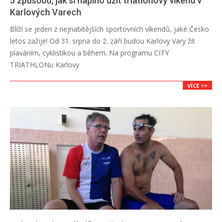
5 způsobů, jak si naplno užít triatlonový víkend v
Karlových Varech
2018-
Blíží se jeden z nejnabitějších sportovních víkendů, jaké Česko
08-
letos zažije! Od 31. srpna do 2. září budou Karlovy Vary žít
20
plaváním, cyklistikou a během. Na programu CITY
TRIATHLONu Karlovy
VÍCE >>