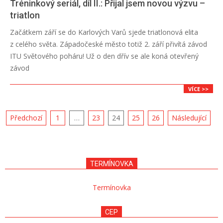
Tréninkový seriál, díl II.: Přijal jsem novou výzvu –
triatlon
2018-
Začátkem září se do Karlových Varů sjede triatlonová elita
08-
z celého světa. Západočeské město totiž 2. září přivítá závod
16
ITU Světového poháru! Už o den dřív se ale koná otevřený
závod
VÍCE >>
Navigace
Předchozí
1
…
23
24
25
26
Následující
pro
příspěvky
TERMÍNOVKA
Termínovka
CEP