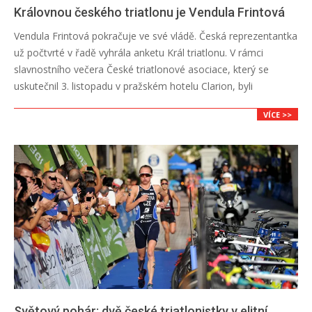
Královnou českého triatlonu je Vendula Frintová
2018-
Vendula Frintová pokračuje ve své vládě. Česká reprezentantka
11-
už počtvrté v řadě vyhrála anketu Král triatlonu. V rámci
04
slavnostního večera České triatlonové asociace, který se
uskutečnil 3. listopadu v pražském hotelu Clarion, byli
VÍCE >>
Světový pohár: dvě české triatlonistky v elitní