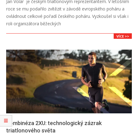
Jan Volár je českým triatlonovým reprezentantem. V letošním
01-
roce se mu podařilo zvítězit v závodě evropského poháru a
03
ovládnout celkové pořadí českého poháru. Vyzkoušel si však i
roli organizátora běžeckých
VÍCE >>
Kombinéza 2XU: technologický zázrak
triatlonového světa
2018-