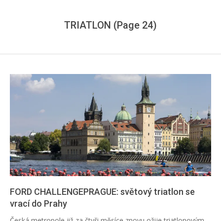
TRIATLON
(Page 24)
FORD CHALLENGEPRAGUE: světový triatlon se
vrací do Prahy
2019-
Česká metropole již za čtyři měsíce znovu ožije triatlonovým