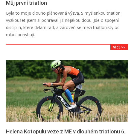
Můj první triatlon
2018-
Byla to moje dlouho plánovaná výzva. S myšlenkou triatlon
10-
vyzkoušet jsem si pohrával již nějakou dobu. Jde o spojení
10
disciplín, které dělám rád, a zároveň se mezi triatlonisty od
mládí pohybuji.
VÍCE >>
Helena Kotopulu veze z ME v dlouhém triatlonu 6.