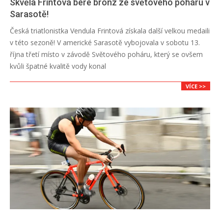
Skvěla Frintová bere bronz ze světového poháru v
Sarasotě!
2018-
Česká triatlonistka Vendula Frintová získala další velkou medaili
10-
v této sezoně! V americké Sarasotě vybojovala v sobotu 13.
13
října třetí místo v závodě Světového poháru, který se ovšem
kvůli špatné kvalitě vody konal
VÍCE >>