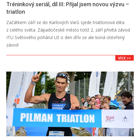
Tréninkový seriál, díl III: Přijal jsem novou výzvu –
triatlon
2018-
Začátkem září se do Karlových Varů sjede triatlonová elita
08-
z celého světa. Západočeské město totiž 2. září přivítá závod
29
ITU Světového poháru! Už o den dřív se ale koná otevřený
závod
VÍCE >>