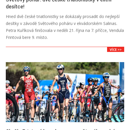
desítce!
2018-
Hned dvě české triatlonistky se dokázaly prosadit do nejlepší
10-
desítky v závodě Světového poháru v ekvádorském Salinas.
22
Petra Kuříková finišovala v neděli 21. října na 7. příčce, Vendula
Frintová bere 9. místo.
VÍCE >>