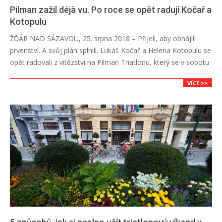
Pilman zažil déjà vu. Po roce se opět radují Kočař a
Kotopulu
2018-
ŽĎÁR NAD SÁZAVOU, 25. srpna 2018 – Přijeli, aby obhájili
08-
prvenství. A svůj plán splnili. Lukáš Kočař a Helena Kotopulu se
26
opět radovali z vítězství na Pilman Triatlonu, který se v sobotu
VÍCE >>